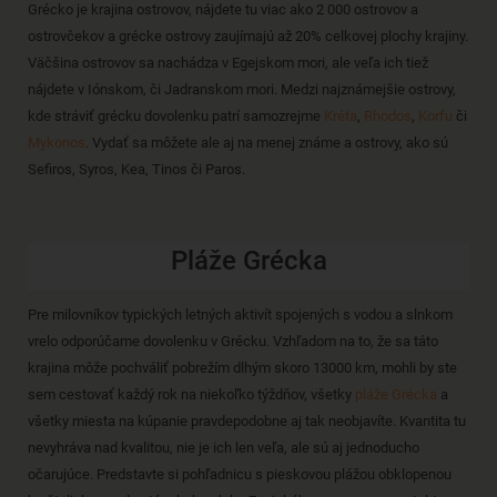
Grécko je krajina ostrovov, nájdete tu viac ako 2 000 ostrovov a
ostrovčekov a grécke ostrovy zaujímajú až 20% celkovej plochy krajiny.
Väčšina ostrovov sa nachádza v Egejskom mori, ale veľa ich tiež
nájdete v Iónskom, či Jadranskom mori. Medzi najznámejšie ostrovy,
kde stráviť grécku dovolenku patrí samozrejme
Kréta
,
Rhodos
,
Korfu
či
Mykonos
. Vydať sa môžete ale aj na menej známe a ostrovy, ako sú
Sefiros, Syros, Kea, Tinos či Paros.
Pláže Grécka
Pre milovníkov typických letných aktivít spojených s vodou a slnkom
vrelo odporúčame dovolenku v Grécku. Vzhľadom na to, že sa táto
krajina môže pochváliť pobrežím dlhým skoro 13000 km, mohli by ste
sem cestovať každý rok na niekoľko týždňov, všetky
pláže Grécka
a
všetky miesta na kúpanie pravdepodobne aj tak neobjavíte. Kvantita tu
nevyhráva nad kvalitou, nie je ich len veľa, ale sú aj jednoducho
očarujúce. Predstavte si pohľadnicu s pieskovou plážou obklopenou