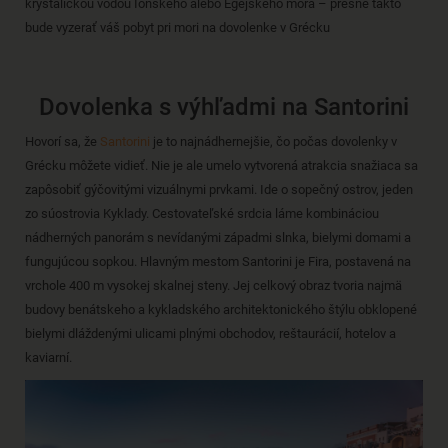
kryštalickou vodou Iónskeho alebo Egejského mora – presne takto
bude vyzerať váš pobyt pri mori na dovolenke v Grécku
Dovolenka s výhľadmi na Santorini
Hovorí sa, že
Santorini
je to najnádhernejšie, čo počas dovolenky v
Grécku môžete vidieť. Nie je ale umelo vytvorená atrakcia snažiaca sa
zapôsobiť gýčovitými vizuálnymi prvkami. Ide o sopečný ostrov, jeden
zo súostrovia Kyklady. Cestovateľské srdcia láme kombináciou
nádherných panorám s nevídanými západmi slnka, bielymi domami a
fungujúcou sopkou. Hlavným mestom Santorini je Fira, postavená na
vrchole 400 m vysokej skalnej steny. Jej celkový obraz tvoria najmä
budovy benátskeho a kykladského architektonického štýlu obklopené
bielymi dláždenými ulicami plnými obchodov, reštaurácií, hotelov a
kaviarní.