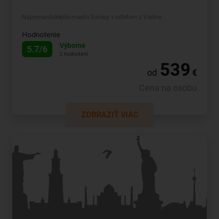
Najromantickejšie miesto Európy s odletom z Viedne
Hodnotenie
Výborné
5.7/6
2 hodnotení
539
od
€
Cena na osobu
ZOBRAZIŤ VIAC