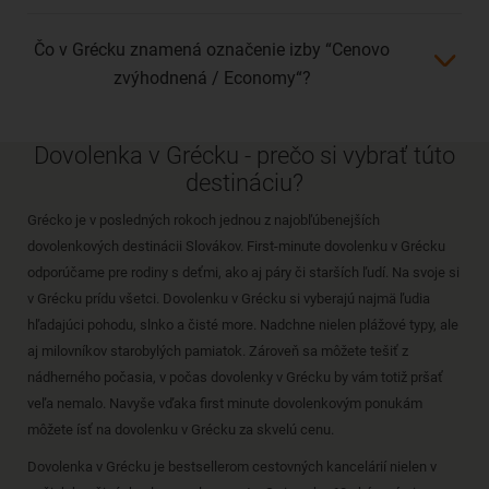
Čo v Grécku znamená označenie izby “Cenovo
zvýhodnená / Economy“?
Dovolenka v Grécku - prečo si vybrať túto
destináciu?
Grécko je v posledných rokoch jednou z najobľúbenejších
dovolenkových destinácii Slovákov. First-minute dovolenku v Grécku
odporúčame pre rodiny s deťmi, ako aj páry či starších ľudí. Na svoje si
v Grécku prídu všetci. Dovolenku v Grécku si vyberajú najmä ľudia
hľadajúci pohodu, slnko a čisté more. Nadchne nielen plážové typy, ale
aj milovníkov starobylých pamiatok. Zároveň sa môžete tešiť z
nádherného počasia, v počas dovolenky v Grécku by vám totiž pršať
veľa nemalo. Navyše vďaka first minute dovolenkovým ponukám
môžete ísť na dovolenku v Grécku za skvelú cenu.
Dovolenka v Grécku je bestsellerom cestovných kancelárií nielen v