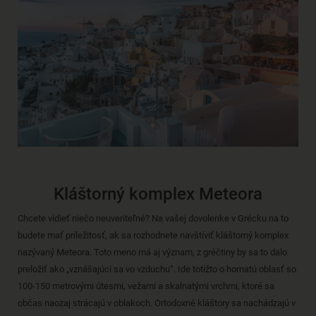
Kláštorný komplex Meteora
Chcete vidieť niečo neuveriteľné? Na vašej dovolenke v Grécku na to
budete mať príležitosť, ak sa rozhodnete navštíviť kláštorný komplex
nazývaný Meteora. Toto meno má aj význam, z gréčtiny by sa to dalo
preložiť ako „vznášajúci sa vo vzduchu“. Ide totižto o hornatú oblasť so
100-150 metrovými útesmi, vežami a skalnatými vrchmi, ktoré sa
občas naozaj strácajú v oblakoch. Ortodoxné kláštory sa nachádzajú v