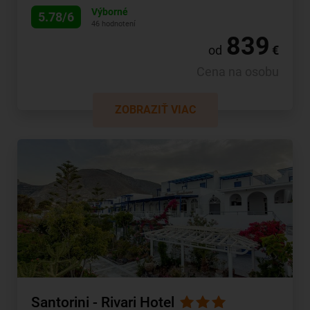
Výborné
5.78/6
46 hodnotení
839
od
€
Cena na osobu
ZOBRAZIŤ VIAC
Santorini - Rivari Hotel