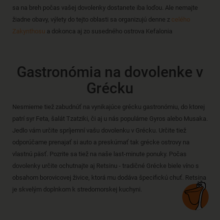
sa na breh počas vašej dovolenky dostanete iba loďou. Ale nemajte
žiadne obavy, výlety do tejto oblasti sa organizujú denne z
celého
Zakynthosu
a dokonca aj zo susedného ostrova Kefalonia
Gastronómia na dovolenke v
Grécku
Nesmieme tiež zabudnúť na vynikajúce grécku gastronómiu, do ktorej
patrí syr Feta, šalát Tzatziki, či aj u nás populárne Gyros alebo Musaka.
Jedlo vám určite spríjemní vašu dovolenku v Grécku. Určite tiež
odporúčame prenajať si auto a preskúmať tak grécke ostrovy na
vlastnú päsť. Pozrite sa tiež na naše last-minute ponuky. Počas
dovolenky určite ochutnajte aj Retsinu - tradičné Grécke biele víno s
obsahom borovicovej živice, ktorá mu dodáva špecifickú chuť. Retsina
je skvelým doplnkom k stredomorskej kuchyni.