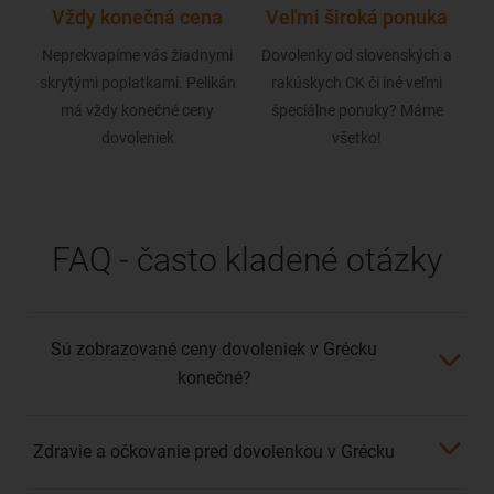
ť?
Vždy konečná cena
Veľmi široká ponuka
N
i vám
Neprekvapíme vás žiadnymi
Dovolenky od slovenských a
Naši
skrytými poplatkami. Pelikán
rakúskych CK či iné veľmi
i
má vždy konečné ceny
špeciálne ponuky? Máme
dovoleniek
všetko!
FAQ - často kladené otázky
Sú zobrazované ceny dovoleniek v Grécku
konečné?
Zdravie a očkovanie pred dovolenkou v Grécku