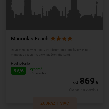
Manoulas Beach
Dovolenka na Mykonose v tradičnom gréckom štýle v 4* hoteli
Manoulas beach neďaleko pláže s raňajkami.
Hodnotenie
Výborné
5.5/6
577 hodnotení
869
od
€
Cena na osobu
ZOBRAZIŤ VIAC