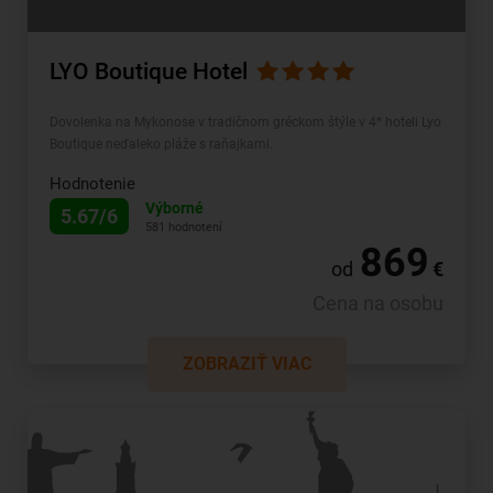
LYO Boutique Hotel
Dovolenka na Mykonose v tradičnom gréckom štýle v 4* hoteli Lyo
Boutique neďaleko pláže s raňajkami.
Hodnotenie
Výborné
5.67/6
581 hodnotení
869
od
€
Cena na osobu
ZOBRAZIŤ VIAC