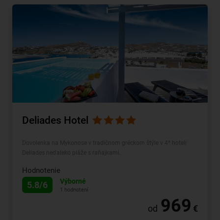
Deliades Hotel
Dovolenka na Mykonose v tradičnom gréckom štýle v 4* hoteli
Deliades neďaleko pláže s raňajkami.
Hodnotenie
Výborné
5.8/6
1 hodnotení
969
od
€