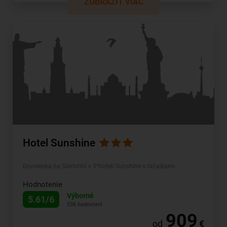
ZOBRAZIŤ VIAC
Hotel Sunshine
Dovolenka na Santorini v 3*hoteli Sunshine s raňajkami.
Hodnotenie
Výborné
5.61/6
536 hodnotení
909
od
€