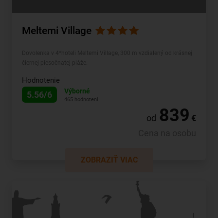
Meltemi Village
Dovolenka v 4*hoteli Meltemi Village, 300 m vzdialený od krásnej
čiernej piesočnatej pláže.
Hodnotenie
Výborné
5.56/6
465 hodnotení
839
od
€
Cena na osobu
ZOBRAZIŤ VIAC