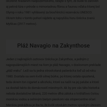
okoreniť hľadaním nadpozemského, rátajte s tým, že bude to zároveň
aj pekná túra v prírode s mimoriadnou flórou a faunou vďaka ktorej bol
Olymp v roku 1981 vyhlásený za biosférickú rezerváciu UNESCO.
Okrem toho v tomto pohorí nájdete aj najvyššiu horu Grécka zvanú
Mytikas (2917 metrov).
Pláž Navagio na Zakynthose
Jeden z najkrajších ostrovov Grécka je Zakynthos, a jedným z
najpopulárnejších miest na ňom je pláž Navagio, v doslovnom preklade
„pláž vraku“. Leží sa tu jedna stroskotaná pašerácka loď už od roku
1980. Dostala sa sem kvôli silnej búrke, po ktorej ostala opustená,
teda okrem ton cigariet a alkoholu, ktoré sa našli na jej palube a ktoré
sa dostali takto do domácností miestnych. Ak by pre vás táto historka
nebola dostatočne lákavá, 220 metrov dlhá zátoka s krištáľovo čistou
morskou vodou a oslnivým bielym pieskom vás stopercentne očarí.
Menšou prekážkou je iba to, že kvôli stovkám metrov vysokým útesom