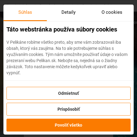
Skip
Hlavná stránka
/
Dovolenky pri mori
/
Dovolenka v Grécku
to
Súhlas
Detaily
O cookies
main
content
Korfu
Kréta
Kos
Rodos
Zakyntos
Santor
Táto webstránka používa súbory cookies
V Pelikáne robíme všetko preto, aby sme vám zobrazovali iba
First moment dovolenka v
obsah, ktorý vás zaujíma. Na to ale potrebujeme súhlas s
využívaním cookies. Tým nám umožníte používať údaje o vašom
prezeraní webu Pelikan.sk. Nebojte sa, nejedná sa o žiadny
Grécku 2026
záväzok. Toto nastavenie môžete kedykoľvek upraviť alebo
vypnúť.
Odmietnuť
Prispôsobiť
Povoliť všetko
dní