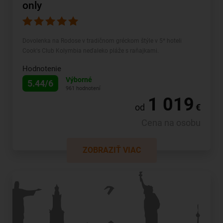
only
Dovolenka na Rodose v tradičnom gréckom štýle v 5* hoteli
Cook's Club Kolymbia neďaleko pláže s raňajkami.
Hodnotenie
Výborné
5.44/6
961 hodnotení
1 019
od
€
Cena na osobu
ZOBRAZIŤ VIAC