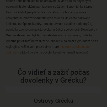
našich končinách, ale na celom svete. S viac ako 60 obývanými
ostrovmi, historickými pamiatkami strážiacimi spomienky štyroch
tisícročí, idylickými plážami a rozsiahlymi pohoriami ponúka
neuveriteľné množstvo turistických atrakcií. Je často nazývané
kolískou európskej kultúry, toto postavenie vizuálne podporujú aj
pamiatky zachované zo starovekej gréckej spoločnosti. Dovolenka v
Grécku ale nemusí byť len o intelektuálnom spoznávaní, bude to
výborná príležitosť na zaslúžené lenošenie na pláži s výhľadom na tie
najkrajšie. Nižšie vám prezradíme ktoré
miesta v Grécku sú tie
najkrajšie
a ktoré by ste na dovolenke určite nemali vynechať.
Čo vidieť a zažiť počas
dovolenky v Grécku?
Ostrovy Grécka