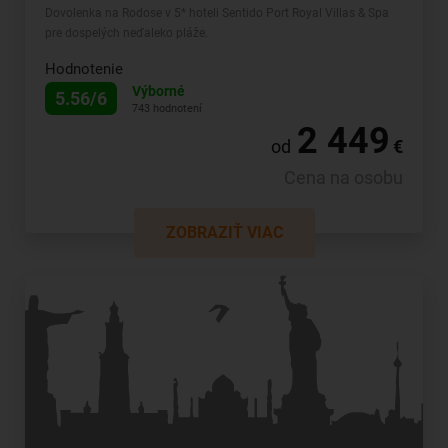
Dovolenka na Rodose v 5* hoteli Sentido Port Royal Villas & Spa
pre dospelých neďaleko pláže.
Hodnotenie
Výborné
5.56/6
743 hodnotení
2 449
od
€
Cena na osobu
ZOBRAZIŤ VIAC