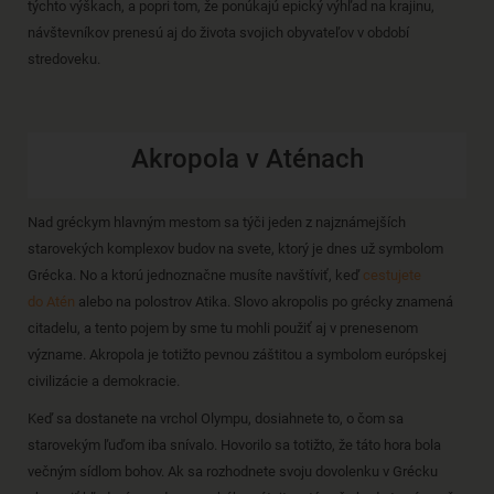
týchto výškach, a popri tom, že ponúkajú epický výhľad na krajinu,
návštevníkov prenesú aj do života svojich obyvateľov v období
stredoveku.
Akropola v Aténach
Nad gréckym hlavným mestom sa týči jeden z najznámejších
starovekých komplexov budov na svete, ktorý je dnes už symbolom
Grécka. No a ktorú jednoznačne musíte navštíviť, keď
cestujete
do Atén
alebo na polostrov Atika. Slovo akropolis po grécky znamená
citadelu, a tento pojem by sme tu mohli použiť aj v prenesenom
význame. Akropola je totižto pevnou záštitou a symbolom európskej
civilizácie a demokracie.
Keď sa dostanete na vrchol Olympu, dosiahnete to, o čom sa
starovekým ľuďom iba snívalo. Hovorilo sa totižto, že táto hora bola
večným sídlom bohov. Ak sa rozhodnete svoju dovolenku v Grécku