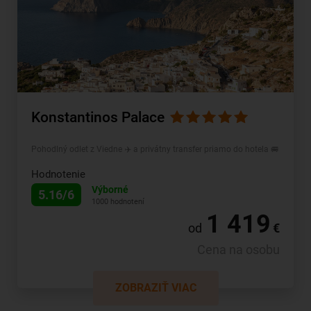
Konstantinos Palace
Pohodlný odlet z Viedne ✈️ a privátny transfer priamo do hotela 🚐
Hodnotenie
Výborné
5.16/6
1000 hodnotení
1 419
od
€
Cena na osobu
ZOBRAZIŤ VIAC