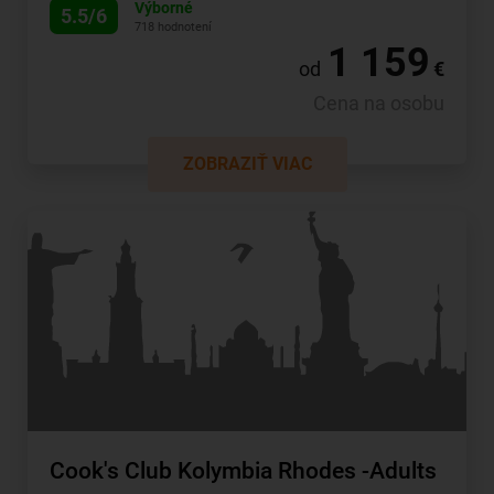
Výborné
5.5/6
718 hodnotení
1 159
od
€
Cena na osobu
ZOBRAZIŤ VIAC
Cook's Club Kolymbia Rhodes -Adults