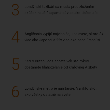
3
Londýnski taxikári sa musia pred zložením
skúšok naučiť zapamätať viac ako tisíce ulíc
4
Angličania vypijú najviac čaju na svete, skoro 3x
viac ako Japonci a 22x viac ako napr. Francúzi
5
Keď v Británii dosiahnete vek sto rokov
dostanete blahoželanie od kráľovnej Alžbety
6
Londýnske metro je najstaršie. Vzniklo skôr,
ako všetky ostatné na svete