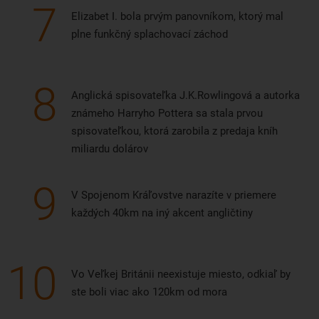
7
Elizabet I. bola prvým panovníkom, ktorý mal
plne funkčný splachovací záchod
8
Anglická spisovateľka J.K.Rowlingová a autorka
známeho Harryho Pottera sa stala prvou
spisovateľkou, ktorá zarobila z predaja kníh
miliardu dolárov
9
V Spojenom Kráľovstve narazíte v priemere
každých 40km na iný akcent angličtiny
10
Vo Veľkej Británii neexistuje miesto, odkiaľ by
ste boli viac ako 120km od mora