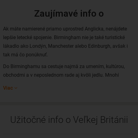
Zaujímavé info o
Ak máte namierené priamo uprostred Anglicka, nenájdete
lepšie letecké spojenie. Birmingham nie je také turistické
lákadlo ako Londýn, Manchester alebo Edinburgh, avšak i
tak má čo ponúknuť.
Do Birminghamu sa cestuje najmä za umením, kultúrou,
obchodmi a v neposlednom rade aj kvôli jedlu. Mnohí
navštívia Birmingham na ceste do Stratford-upon-Avon,
Viac
rodiska Williama Shakespeara. Napokon, Birmingham a jeho
okolie patrí medzi najvýznamnejšie umeleckých centier
Veľkej Británie.
Užitočné info o Veľkej Británii
Lacné letenky do Birminghamu rezervujete z Bratislavy,
Viedne i Prahy. Priamy let z Bratislavy do Birminghamu