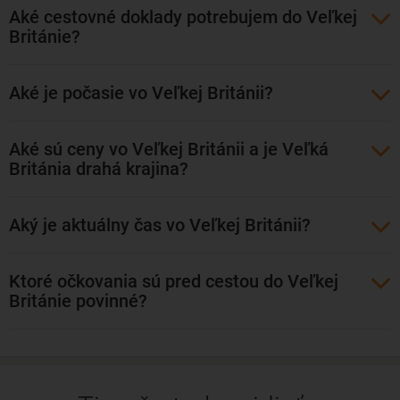
zabezpečuje už roky letecká spoločnosť Ryanair. Z Viedne
Aké cestovné doklady potrebujem do Veľkej
možno letieť bez prestupu spoločnosťou Eurowings a z
Británie?
Prahy so Smartwings resp. ČSA.
Aké je počasie vo Veľkej Británii?
Aké sú ceny vo Veľkej Británii a je Veľká
Británia drahá krajina?
Aký je aktuálny čas vo Veľkej Británii?
Ktoré očkovania sú pred cestou do Veľkej
Británie povinné?