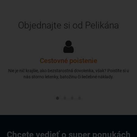
Objednajte si od Pelikána
Cestovné poistenie
Nie je nič krajšie, ako bezstarostná dovolenka, však? Poistite si u
nás storno letenky, batožinu či liečebné náklady.
Chcete vedieť o super ponukách