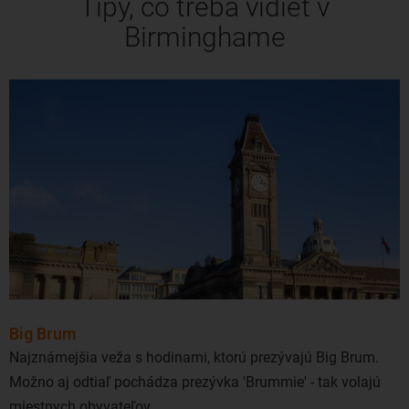
Tipy, čo treba vidieť v
Birminghame
Big Brum
Najznámejšia veža s hodinami, ktorú prezývajú Big Brum.
Možno aj odtiaľ pochádza prezývka 'Brummie' - tak volajú
miestnych obyvateľov.