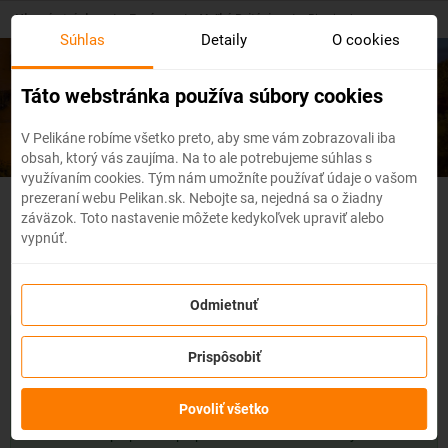
Skip
Hlavná stránka
/
Európa
/
Veľká Británia
/
Birmingham
to
Súhlas
Detaily
O cookies
main
content
Lacné letenky
Birmingham
Táto webstránka používa súbory cookies
V Pelikáne robíme všetko preto, aby sme vám zobrazovali iba
obsah, ktorý vás zaujíma. Na to ale potrebujeme súhlas s
využívaním cookies. Tým nám umožníte používať údaje o vašom
prezeraní webu Pelikan.sk. Nebojte sa, nejedná sa o žiadny
Veľká Británia - Flexibilné
záväzok. Toto nastavenie môžete kedykoľvek upraviť alebo
vypnúť.
letenky
Odmietnuť
So službou
zmena z akéhokoľvek dôvodu
môžete zmeniť
prvky rezervácie ako
dátum, destináciu
alebo aj
cestujúcich
z
Prispôsobiť
letenky do 3 dní pred odletom
bez udania dôvodu!
Po
zakúpení služby získate na zmenu údajov na letenke k
Povoliť všetko
dispozícii
kredit vo výške až 80% ceny z rezervácie.
Službu si
môžete zakúpiť priamo pri procese rezervácie letenky.