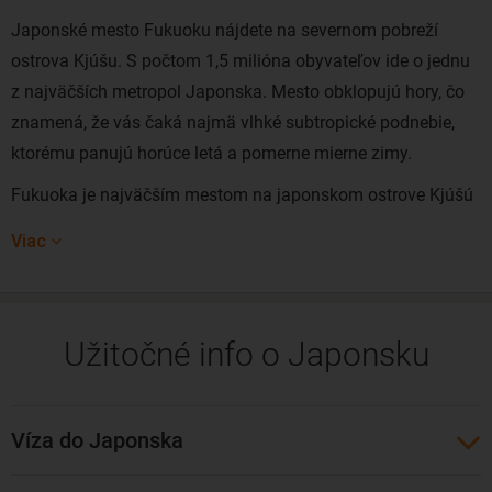
Japonské mesto Fukuoku nájdete na severnom pobreží
ostrova Kjúšu. S počtom 1,5 milióna obyvateľov ide o jednu
z najväčších metropol Japonska. Mesto obklopujú hory, čo
znamená, že vás čaká najmä vlhké subtropické podnebie,
ktorému panujú horúce letá a pomerne mierne zimy.
Fukuoka je najväčším mestom na japonskom ostrove Kjúšú
a hlavným mestom rovnomennej prefektúry. O tomto
Viac
neobyčajne moderným meste by sa dalo povedať, že je
vstupnou bránou na juh Japonska. S priemerným vekom
38,6 rokov je Fukuoka tiež druhým "najmladším" a
Užitočné info o Japonsku
najrýchlejšie sa rozrastajúcim mestom v celej krajine.
Veľmi široká ponuka kultúrnych atrakcií, skvelé možnosti na
nákup, výnimočná gastronómia, zaujímavé múzeá a zelené
Víza do Japonska
plochy, to sú len niektoré z devíz, ktoré tu na viac ako 2
milióny návštevníkov ročne čakajú. Fukuoka je známa