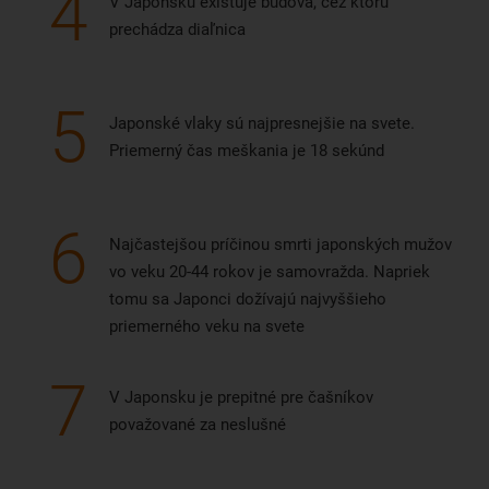
4
V Japonsku existuje budova, cez ktorú
prechádza diaľnica
5
Japonské vlaky sú najpresnejšie na svete.
Priemerný čas meškania je 18 sekúnd
6
Najčastejšou príčinou smrti japonských mužov
vo veku 20-44 rokov je samovražda. Napriek
tomu sa Japonci dožívajú najvyššieho
priemerného veku na svete
7
V Japonsku je prepitné pre čašníkov
považované za neslušné