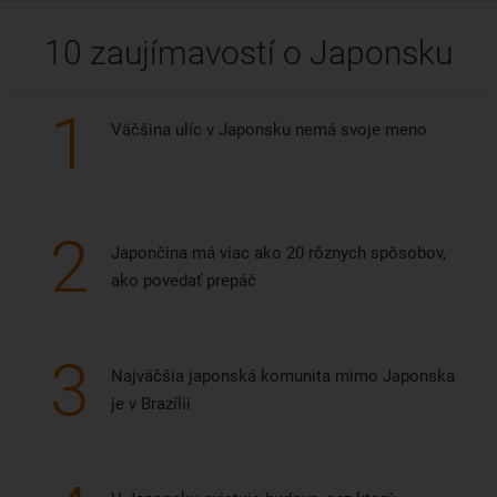
10 zaujímavostí o Japonsku
1
Väčšina ulíc v Japonsku nemá svoje meno
2
Japončina má viac ako 20 rôznych spôsobov,
ako povedať prepáč
3
Najväčšia japonská komunita mimo Japonska
je v Brazílii