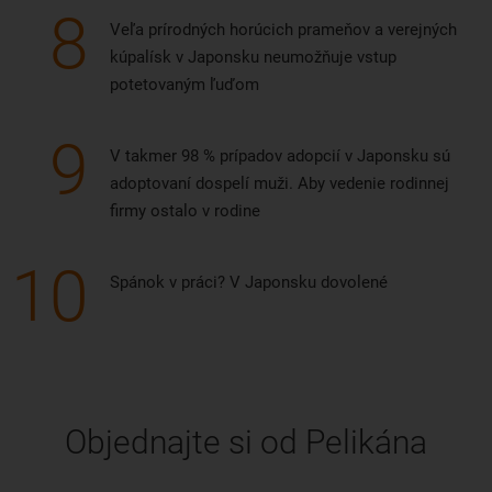
8
Veľa prírodných horúcich prameňov a verejných
kúpalísk v Japonsku neumožňuje vstup
potetovaným ľuďom
9
V takmer 98 % prípadov adopcií v Japonsku sú
adoptovaní dospelí muži. Aby vedenie rodinnej
firmy ostalo v rodine
10
Spánok v práci? V Japonsku dovolené
Objednajte si od Pelikána