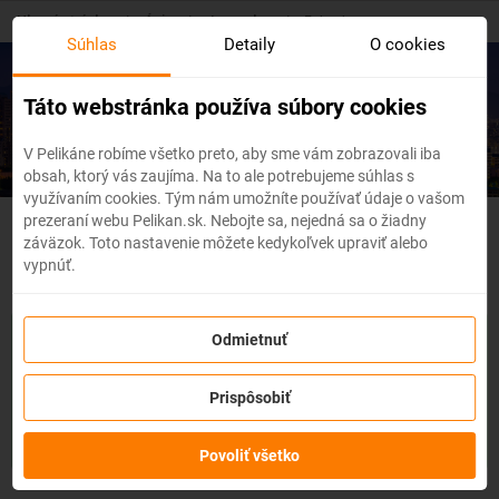
Skip
Hlavná stránka
/
Ázia
/
Japonsko
/
Fukuoka
to
Súhlas
Detaily
O cookies
main
content
Lacné letenky
Fukuoka
Táto webstránka používa súbory cookies
V Pelikáne robíme všetko preto, aby sme vám zobrazovali iba
obsah, ktorý vás zaujíma. Na to ale potrebujeme súhlas s
využívaním cookies. Tým nám umožníte používať údaje o vašom
prezeraní webu Pelikan.sk. Nebojte sa, nejedná sa o žiadny
Japonsko - Flexibilné letenky
záväzok. Toto nastavenie môžete kedykoľvek upraviť alebo
vypnúť.
So službou
zmena z akéhokoľvek dôvodu
môžete zmeniť
Odmietnuť
prvky rezervácie ako
dátum, destináciu
alebo aj
cestujúcich
z
letenky do 3 dní pred odletom
bez udania dôvodu!
Po
Prispôsobiť
zakúpení služby získate na zmenu údajov na letenke k
dispozícii
kredit vo výške až 80% ceny z rezervácie.
Službu si
môžete zakúpiť priamo pri procese rezervácie letenky.
Povoliť všetko