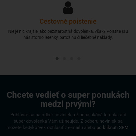
Cestovné poistenie
Nie je nič krajšie, ako bezstarostná dovolenka, však? Poistite si u
nás storno letenky, batožinu či liečebné náklady.
Chcete vedieť o super ponukách
medzi prvými?
Prihláste sa na odber noviniek a žiadna akčná letenka ani
super dovolenka Vám už neujde. Z odberu noviniek sa
môžete kedykoľvek odhlásiť z e-mailu alebo
po kliknutí SEM
.