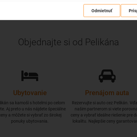
Odmietnuť
Pris
Objednajte si od Pelikána
Ubytovanie
Prenájom auta
likán sa kamoší s hotelmi po celom
Rezervujte si auto cez Pelikán. Vď
te. Aj preto u nás nájdete špeciálne
našim partnerom si viete porovn
ceny a môžete si vybrať zo širokej
ceny a vybrať ideálne riešenie pre 
ponuky ubytovania.
lokalitu. Najlepšie ceny garantova