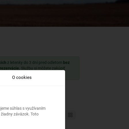
cich
z letenky do 3 dní pred odletom
bez
 rezervácie.
Službu si môžete zakúpiť
O cookies
bujeme súhlas s využívaním
 žiadny záväzok. Toto