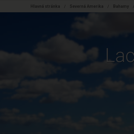
Skip
Hlavná stránka
/
Severná Amerika
/
Bahamy
to
main
content
Lac