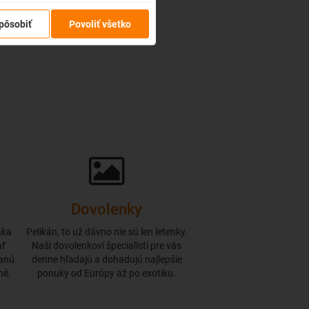
pôsobiť
Povoliť všetko
Dovolenky
aka
Pelikán, to už dávno nie sú len letenky.
ať
Naši dovolenkoví špecialisti pre vás
danú
denne hľadajú a dohadujú najlepšie
né.
ponuky od Európy až po exotiku.