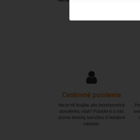
Cestovné poistenie
Nie je nič krajšie, ako bezstarostná
Pe
dovolenka, však? Poistite si u nás
sve
storno letenky, batožinu či liečebné
náklady.