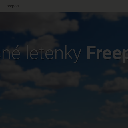
/
Freeport
né letenky
Free