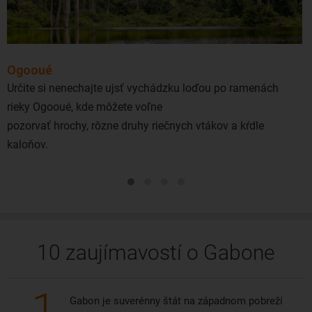
Ogooué
Určite si nenechajte ujsť vychádzku loďou po ramenách
rieky Ogooué, kde môžete voľne
pozorvať hrochy, rôzne druhy riečnych vtákov a kŕdle
kaloňov.
10 zaujímavostí o Gabone
1
Gabon je suverénny štát na západnom pobreží