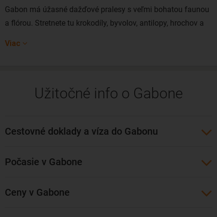
Gabon má úžasné dažďové pralesy s veľmi bohatou faunou
a flórou. Stretnete tu krokodíly, byvolov, antilopy, hrochov a
iné unikátne africké zvieratá. Vláda sa snaží chrániť svoje
Viac
životné prostredie a preto sú tieto dažďové pralesy takmer
nedotknuté ľudskou rukou.
Hlavné mesto Libreville leží pri pobreží Atlantického oceánu,
Užitočné info o Gabone
v jeho okolí tiež nájdete krásne pláže. Ďalšími veľkými
mestami sú na severe Oyem a na juhovýchode Franceville,
ktoré je s hlavným mestom spojené transgabonskou
Cestovné doklady a víza do Gabonu
železnicou.
Lacné letenky do Gabonu viete rezervovať s odletom z
Počasie v Gabone
Viedne, Budapešti i Prahy. Stačí na Pelikáne sledovať
akicové ponuky leteckých spoločností Air France, Kenya
Ceny v Gabone
Airways či Ethiopian Air Lines.