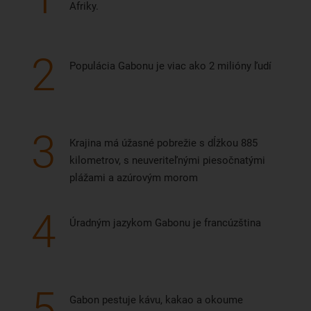
Afriky.
2
Populácia Gabonu je viac ako 2 milióny ľudí
3
Krajina má úžasné pobrežie s dĺžkou 885
kilometrov, s neuveriteľnými piesočnatými
plážami a azúrovým morom
4
Úradným jazykom Gabonu je francúzština
5
Gabon pestuje kávu, kakao a okoume