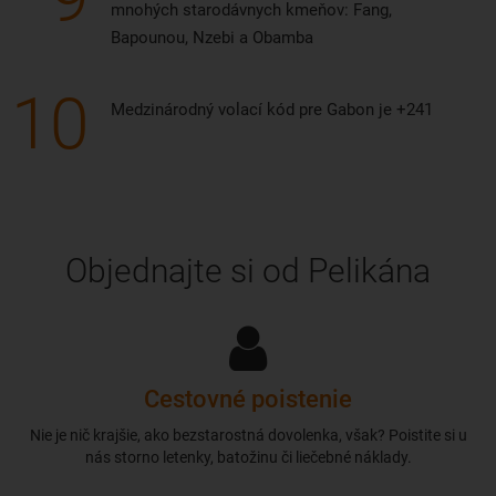
mnohých starodávnych kmeňov: Fang,
Bapounou, Nzebi a Obamba
10
Medzinárodný volací kód pre Gabon je +241
Objednajte si od Pelikána
Cestovné poistenie
Nie je nič krajšie, ako bezstarostná dovolenka, však? Poistite si u
nás storno letenky, batožinu či liečebné náklady.