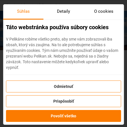
Skip
Hlavná stránka
/
Afrika
/
Gabon
to
Súhlas
Detaily
O cookies
main
content
Lacné letenky
Gabon
Táto webstránka používa súbory cookies
V Pelikáne robíme všetko preto, aby sme vám zobrazovali iba
obsah, ktorý vás zaujíma. Na to ale potrebujeme súhlas s
využívaním cookies. Tým nám umožníte používať údaje o vašom
prezeraní webu Pelikan.sk. Nebojte sa, nejedná sa o žiadny
- Flexibilné letenky
záväzok. Toto nastavenie môžete kedykoľvek upraviť alebo
vypnúť.
So službou
zmena z akéhokoľvek dôvodu
môžete zmeniť
Odmietnuť
prvky rezervácie ako
dátum, destináciu
alebo aj
cestujúcich
z
letenky do 3 dní pred odletom
bez udania dôvodu!
Po
Prispôsobiť
zakúpení služby získate na zmenu údajov na letenke k
dispozícii
kredit vo výške až 80% ceny z rezervácie.
Službu si
môžete zakúpiť priamo pri procese rezervácie letenky.
Povoliť všetko