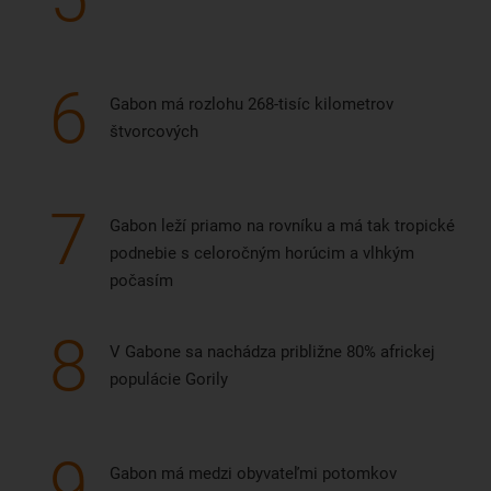
6
Gabon má rozlohu 268-tisíc kilometrov
štvorcových
7
Gabon leží priamo na rovníku a má tak tropické
podnebie s celoročným horúcim a vlhkým
počasím
8
V Gabone sa nachádza približne 80% africkej
populácie Gorily
9
Gabon má medzi obyvateľmi potomkov