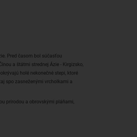
zie. Pred časom bol súčasťou
nou a štátmi strednej Ázie - Kirgizsko,
okrývajú holé nekonečné stepi, ktoré
ltaj spo zasneženými vrcholkami a
ou prírodou a obrovskými pláňami,
ltúra týchto kmeňov zostáva stále
 Preto neváhajte a navštívte
masový turizmus.