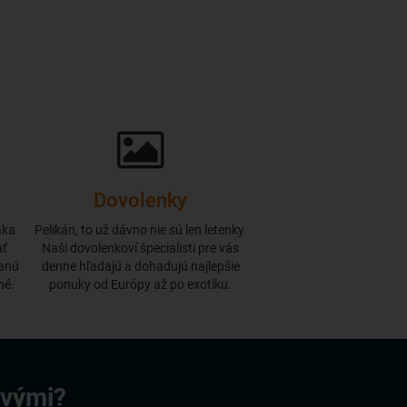
Dovolenky
aka
Pelikán, to už dávno nie sú len letenky.
ať
Naši dovolenkoví špecialisti pre vás
danú
denne hľadajú a dohadujú najlepšie
né.
ponuky od Európy až po exotiku.
rvými?