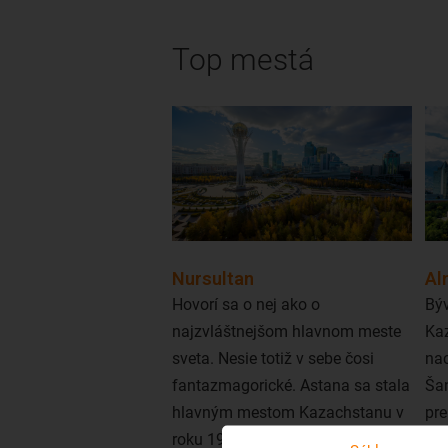
Top mestá
Nursultan
Al
Hovorí sa o nej ako o
Bý
najzvláštnejšom hlavnom meste
Kaz
sveta. Nesie totiž v sebe čosi
na
fantazmagorické. Astana sa stala
Šan
hlavným mestom Kazachstanu v
pr
roku 1997, v roku 2019 sa
z 