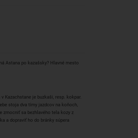
ená Astana po kazašsky? Hlavné mesto
v Kazachstane je buzkaši, resp. kokpar.
sebe stoja dva tímy jazdcov na koňoch,
je zmocniť sa bezhlavého tela kozy z
ska a dopraviť ho do bránky súpera