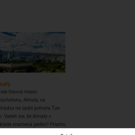
Predstavme si dve najzaujímavejšie destiná
maty
valé hlavné mesto
achstanu, Almaty, sa
chádza na úpätí pohoria Ťan
. Vedeli ste, že Almaty v
eklade znamená jablko? Priamo
mesta máte nádherný výhľad na