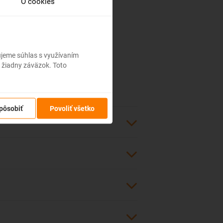
O cookies
bujeme súhlas s využívaním
 žiadny záväzok. Toto
pôsobiť
Povoliť všetko