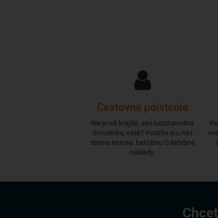
Cestovné poistenie
Nie je nič krajšie, ako bezstarostná
Pe
dovolenka, však? Poistite si u nás
sve
storno letenky, batožinu či liečebné
náklady.
Chcet