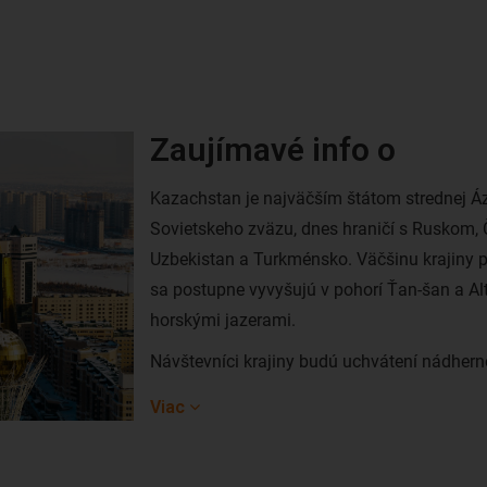
Zaujímavé info o
Kazachstan je najväčším štátom strednej Á
Sovietskeho zväzu, dnes hraničí s Ruskom, Čí
Uzbekistan a Turkménsko. Väčšinu krajiny p
sa postupne vyvyšujú v pohorí Ťan-šan a A
horskými jazerami.
Návštevníci krajiny budú uchvátení nádhern
ktoré boli domovom nomádskych kmeňov. Ku
Viac
zachovaná v miestnom folklóru a tradíciách.
Kazachstan teraz, keď ho ešte nepoznačil 