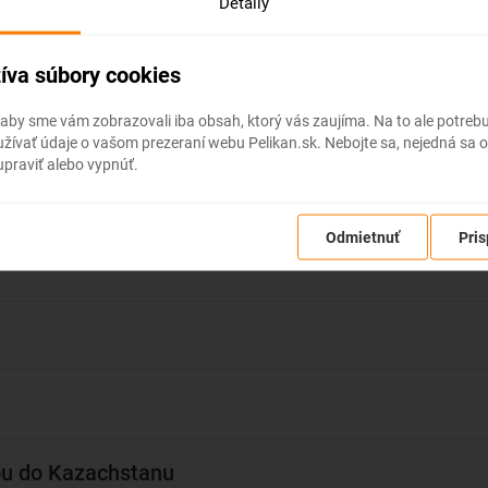
Detaily
nežené vrcholky hôr. Je to
álny východiskový bod pre
ac
íva súbory cookies
istiku a spoznávanie
dherného a nedoceného
 aby sme vám zobrazovali iba obsah, ktorý vás zaujíma. Na to ale potre
zachstanu.
ívať údaje o vašom prezeraní webu Pelikan.sk. Nebojte sa, nejedná sa o
praviť alebo vypnúť.
achstane
sto Almaty má 1,7 milióna
vateľov a hoci je od roku 1997
avným mestom Kazachstanu
Odmietnuť
Pris
elá“ Astana, Almaty je
ernou metropolou, ktorá je
dľa mnohých dušou aj srdcom
ej krajiny.
achstan je skrátka nádherná a
ovo veľmi dostupná krajina,
nako ako Kirigzsko, budete si
ou do Kazachstanu
kraľovať za veľmi málo peňazí.