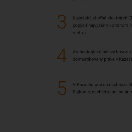
hodiny.
3
Kazašská uhoľná elektráreň 
popýšiť najvyšším komínom na
metrov
4
Archeologické nálezy hovoria 
domestikovaný práve v Kazac
5
V Kazachstane sa nachádza h
Bajkonur, nachádzajúci sa p