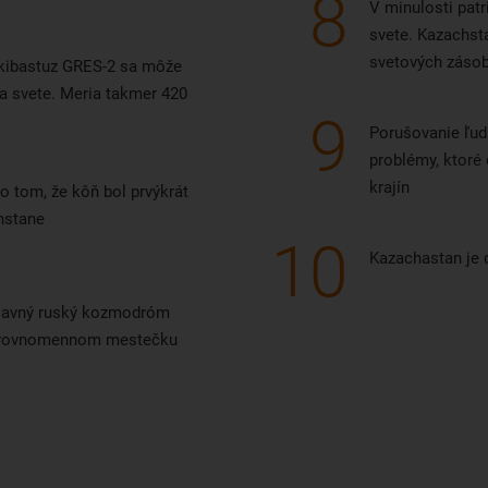
8
V minulosti patr
svete. Kazachsta
svetových zásob
Ekibastuz GRES-2 sa môže
 svete. Meria takmer 420
9
Porušovanie ľud
problémy, ktoré
krajín
o tom, že kôň bol prvýkrát
hstane
10
Kazachastan je d
lavný ruský kozmodróm
ri rovnomennom mestečku