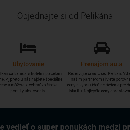
Objednajte si od Pelikána
Ubytovanie
Prenájom auta
likán sa kamoší s hotelmi po celom
Rezervujte si auto cez Pelikán. Vď
te. Aj preto u nás nájdete špeciálne
našim partnerom si viete porovn
ceny a môžete si vybrať zo širokej
ceny a vybrať ideálne riešenie pre 
ponuky ubytovania.
lokalitu. Najlepšie ceny garantova
e vedieť o super ponukách medzi p