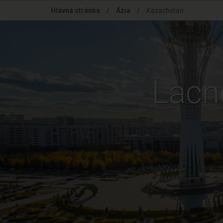
Skip
Hlavná stránka
/
Ázia
/
Kazachstan
to
main
content
Lacn