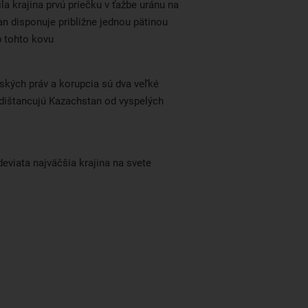
ila krajina prvú priečku v ťažbe uránu na
n disponuje približne jednou pätinou
 tohto kovu
ských práv a korupcia sú dva veľké
 dištancujú Kazachstan od vyspelých
eviata najväčšia krajina na svete