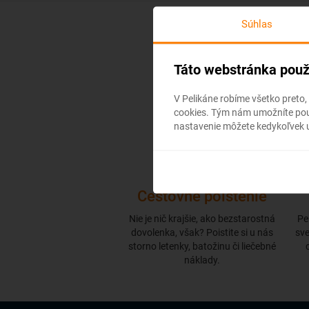
Súhlas
Táto webstránka použ
V Pelikáne robíme všetko preto,
cookies. Tým nám umožníte použ
nastavenie môžete kedykoľvek u
Cestovné poistenie
Nie je nič krajšie, ako bezstarostná
Pe
dovolenka, však? Poistite si u nás
sve
storno letenky, batožinu či liečebné
náklady.