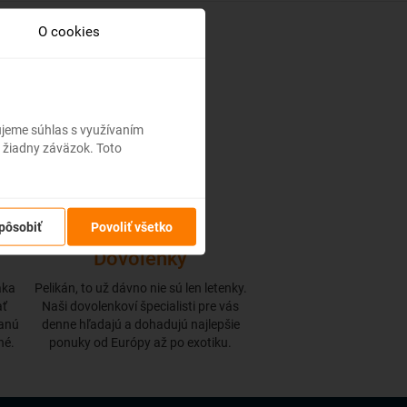
O cookies
bujeme súhlas s využívaním
 žiadny záväzok. Toto
pôsobiť
Povoliť všetko
Dovolenky
aka
Pelikán, to už dávno nie sú len letenky.
ať
Naši dovolenkoví špecialisti pre vás
danú
denne hľadajú a dohadujú najlepšie
né.
ponuky od Európy až po exotiku.