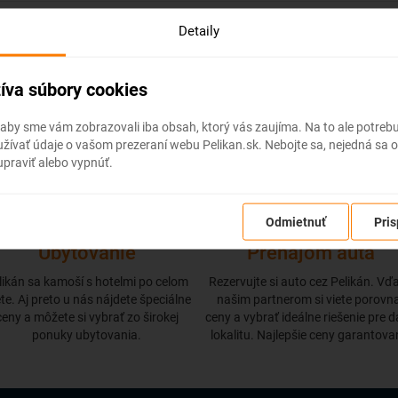
Detaily
íva súbory cookies
Objednajte si od Pelikána
 aby sme vám zobrazovali iba obsah, ktorý vás zaujíma. Na to ale potre
ívať údaje o vašom prezeraní webu Pelikan.sk. Nebojte sa, nejedná sa o
praviť alebo vypnúť.
Odmietnuť
Pris
Ubytovanie
Prenájom auta
likán sa kamoší s hotelmi po celom
Rezervujte si auto cez Pelikán. Vď
te. Aj preto u nás nájdete špeciálne
našim partnerom si viete porovn
ceny a môžete si vybrať zo širokej
ceny a vybrať ideálne riešenie pre 
ponuky ubytovania.
lokalitu. Najlepšie ceny garantova