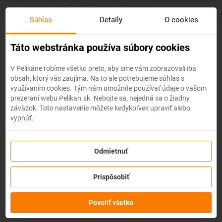
Skip
Hlavná stránka
/
Recenzie leteckých spoločností
to
Súhlas
Detaily
O cookies
main
content
Táto webstránka používa súbory cookies
V Pelikáne robíme všetko preto, aby sme vám zobrazovali iba
obsah, ktorý vás zaujíma. Na to ale potrebujeme súhlas s
využívaním cookies. Tým nám umožníte používať údaje o vašom
prezeraní webu Pelikan.sk. Nebojte sa, nejedná sa o žiadny
záväzok. Toto nastavenie môžete kedykoľvek upraviť alebo
vypnúť.
Odmietnuť
Prispôsobiť
Povoliť všetko