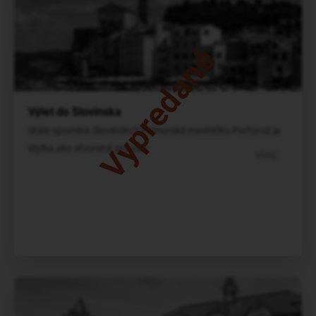
Vypredané
Výlet do Slovinska
Stále spomína Slovinsko? Prímorské mestečko Portorož je
idylka ako stvorená pre vás
VIAC