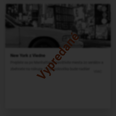
Vypredané
New York z Viedne
Prejdete sa po Manhattane, navštívite miesta zo seriálov a
zbehnete na nákupy. Tvoja polovička bude nadšená.
VIAC