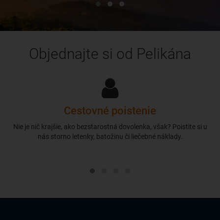
Objednajte si od Pelikána
Cestovné poistenie
Nie je nič krajšie, ako bezstarostná dovolenka, však? Poistite si u
nás storno letenky, batožinu či liečebné náklady.