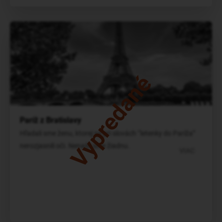
Vypredané
Paríž z Bratislavy
Hľadali sme ženu, ktorej sa pri slovách “letenky do Paríža”
nerozjasnili oči. Nenašli sme žiadnu.
VIAC