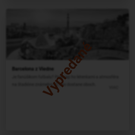
Vypredané
Barcelona z Viedne
Je fanúšikom futbalu? Prekvap ho letenkami a atmosféra
na štadióne známeho FC vás dostane oboch.
VIAC