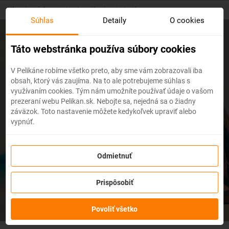
Skip
Hlavná stránka
/
Koniec gýčovému Valentínu
to
Súhlas
Detaily
O cookies
main
content
Koniec gýčovému Valentínu
Táto webstránka používa súbory cookies
V Pelikáne robíme všetko preto, aby sme vám zobrazovali iba
obsah, ktorý vás zaujíma. Na to ale potrebujeme súhlas s
Vyhni sa plyšovým srdiečkam, predraženým
využívaním cookies. Tým nám umožníte používať údaje o vašom
kyticiam či bonboniéram. Daruj cestovateľský
prezeraní webu Pelikan.sk. Nebojte sa, nejedná sa o žiadny
zážitok a vyrazte spoločne do sveta!
záväzok. Toto nastavenie môžete kedykoľvek upraviť alebo
vypnúť.
DARČEKY PRE ŇU
Odmietnuť
Prispôsobiť
DARČEKY PRE NEHO
Povoliť všetko