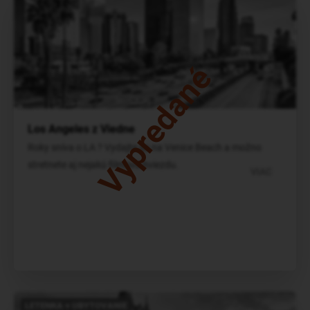
Vypredané
Los Angeles z Viedne
Roky sníva o LA ? Vydajte sa na Venice Beach a možno
stretnete aj nejakú filmovú hviezdu.
VIAC
LETENKA + UBYTOVANIE