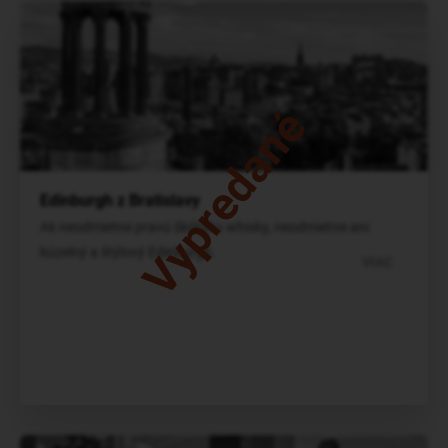
Vypredané
Edinburgh z Bratislavy
Ak neodmietne pravú škótsku whisky, neodmietne ani
kúzelný a štýlový Edinburgh.
VIAC