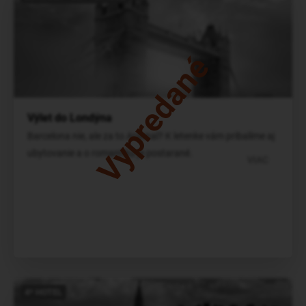
Vypredané
Výlet do Londýna
Barcelona nie, ale za to Arsenal? K letenke vám pribalíme aj
ubytovanie a o romantiku je postarané.
VIAC
4* HOTEL