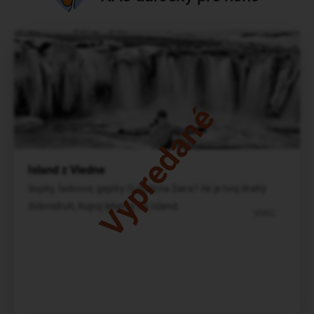
Vypredané
Island z Viedne
Sopky, ľadovce, gejzíry či polárna žiara? Ak je tvoj drahý
dobrodruh, kupuj letenky na Island.
VIAC