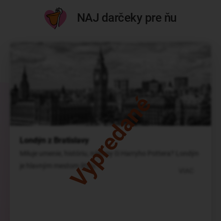
NAJ darčeky pre ňu
Vypredané
Londýn z Bratislavy
Miluje umenie, históriu, nákupy či Harryho Pottera? Londýn
je hlavným mestom štýlu.
VIAC