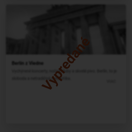
Vypredané
Berlín z Viedne
Vychýrené koncerty, nočné kluby a skvelé pivo. Berlín, to je
sloboda a netradičná romantika.
VIAC