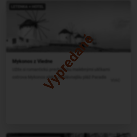
LETENKA + HOTEL
Vypredané
Mykonos z Viedne
Užite si romantickú prechádzku malebnými uličkami
ostrova Mykonos alebo najslávnejšiu pláž Paradise.
VIAC