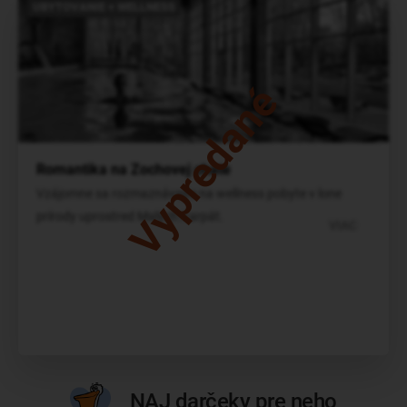
UBYTOVANIE + WELLNESS
Vypredané
Romantika na Zochovej chate
Vzájomne sa rozmaznávajte na wellness pobyte v lone
prírody uprostred Malých Karpát.
VIAC
NAJ darčeky pre neho