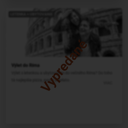
LETENKA + UBYTOVANIE
Vypredané
Výlet do Ríma
Výlet s letenkou a ubytovaním do večného Ríma? Do toho
tá najlepšia pizza, pasta a gelato.
VIAC