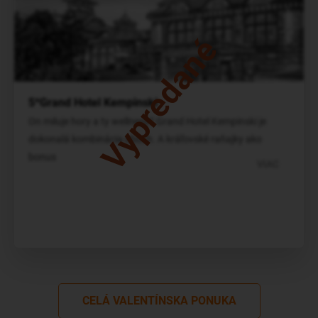
Vypredané
5*Grand Hotel Kempinski
On miluje hory a ty wellness? Grand Hotel Kempinski je
dokonalá kombinácia oboch. A kráľovské raňajky ako
bonus
VIAC
CELÁ VALENTÍNSKA PONUKA