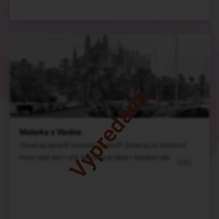
Vypredané
Malorka z Viedne
Chceš jej spraviť obrovskú radosť? Zober ju za slnkom k
moru skôr ako v júli. Malorka je ideál v každom období.
VIAC