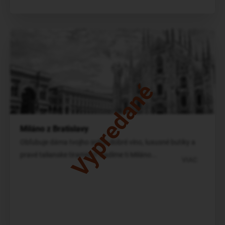
Vypredané
Miláno z Bratislavy
Obľubuje dáma tvojho srdca dobré víno, luxusné butiky a
pravé talianske tiramisu? Radíme ti Miláno...
VIAC