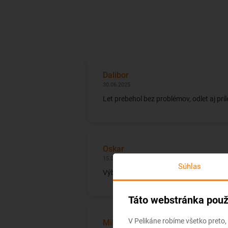
Dalibor
30.06.2025
Let prebehol bez problémov, odlet aj prí
Oskar
15.06.2024
Súhlas
Výborný pomer cena/výkon. Žiadne zbyto
Táto webstránka použ
V Pelikáne robíme všetko preto,
Milica