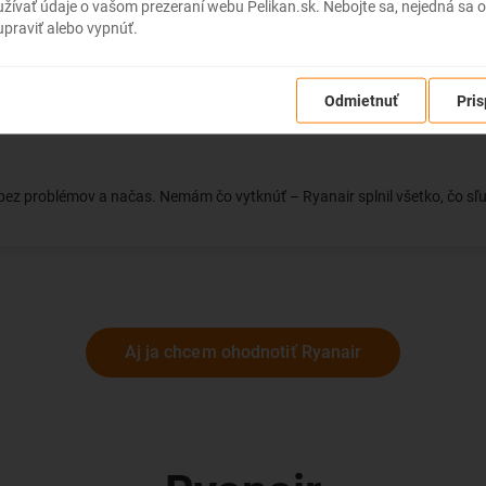
ívať údaje o vašom prezeraní webu Pelikan.sk. Nebojte sa, nejedná sa o
praviť alebo vypnúť.
nie a dodatočné poplatky za všetko. Na krátku cestu OK, ale žiadny komfo
Odmietnuť
Pris
y bez problémov a načas. Nemám čo vytknúť – Ryanair splnil všetko, čo sľ
Aj ja chcem ohodnotiť Ryanair