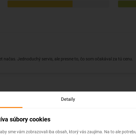
let načas. Jednoduchý servis, ale presne to, čo som očakával za tú cenu.
Detaily
čnosti, ale let bol pohodlný a personál milý. Odporúčam na krátke trasy
íva súbory cookies
 aby sme vám zobrazovali iba obsah, ktorý vás zaujíma. Na to ale potre