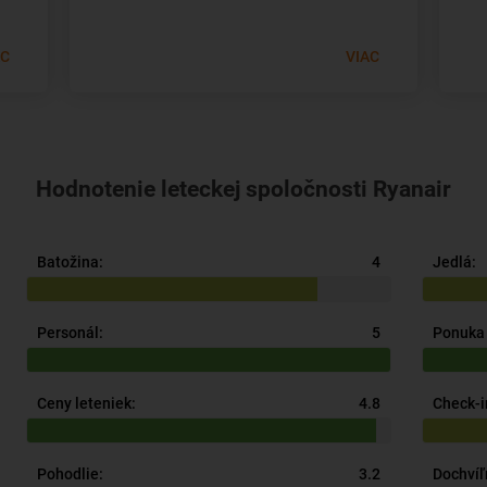
AC
VIAC
Hodnotenie leteckej spoločnosti Ryanair
Batožina:
4
Jedlá:
Personál:
5
Ponuka 
Ceny leteniek:
4.8
Check-i
Pohodlie:
3.2
Dochvíľ