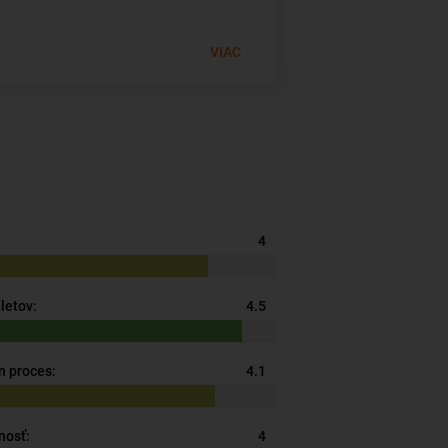
VIAC
4
letov:
4.5
n proces:
4.1
nosť:
4