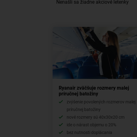
Ryanair zväčšuje rozmery malej
príručnej batožiny
zvýšenie povolených rozmerov malej
príručnej batožiny
nové rozmery sú 40x30x20 cm
ide o nárast objemu o 20%
bez nutnosti doplácania