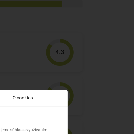
4.3
4.3
O cookies
.
bujeme súhlas s využívaním