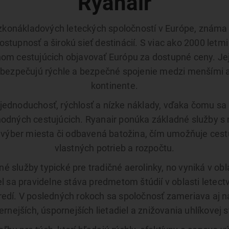
Ryanair
ízkonákladových leteckých spoločností v Európe, známa 
tupnosť a širokú sieť destinácií. S viac ako 2000 letm
nom cestujúcich objavovať Európu za dostupné ceny. Je
zabezpečujú rýchle a bezpečné spojenie medzi menšími 
kontinente.
 jednoduchosť, rýchlosť a nízke náklady, vďaka čomu sa
hodných cestujúcich. Ryanair ponúka základné služby s
 výber miesta či odbavená batožina, čím umožňuje cestu
vlastných potrieb a rozpočtu.
é služby typické pre tradičné aerolinky, no vyniká v obla
l sa pravidelne stáva predmetom štúdií v oblasti letec
dí. V posledných rokoch sa spoločnosť zameriava aj na
rnejších, úspornejších lietadiel a znižovania uhlíkovej s