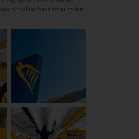
 výhodný spôsob cestovania bez
 spoločnosť udržiava svoju pozíciu