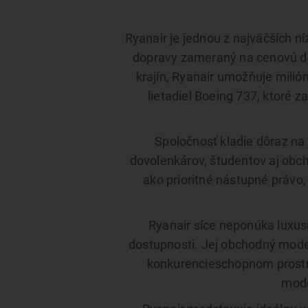
Ryanair je jednou z najväčších n
dopravy zameraný na cenovú dos
krajín, Ryanair umožňuje milió
lietadiel Boeing 737, ktoré 
Spoločnosť kladie dôraz na
dovolenkárov, študentov aj obc
ako prioritné nástupné právo,
Ryanair síce neponúka luxusn
dostupnosti. Jej obchodný mode
konkurencieschopnom prostre
mode