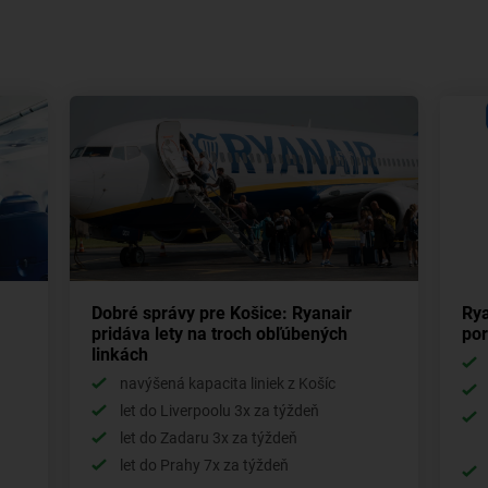
Dobré správy pre Košice: Ryanair
Rya
pridáva lety na troch obľúbených
por
linkách
navýšená kapacita liniek z Košíc
let do Liverpoolu 3x za týždeň
let do Zadaru 3x za týždeň
let do Prahy 7x za týždeň