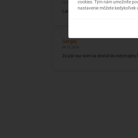
cookies. Tým nám umožníte použ
15.06.2024
nastavenie môžete kedykoľvek u
Lacná letenka, ale veľmi stiesnené sede
Sergej
06.12.2024
Za pár eur som sa dostal do inej krajin