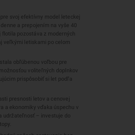
pre svoj efektívny model leteckej
i denne a prepojením na vyše 40
j flotila pozostáva z moderných
aj veľkými letiskami po celom
 stala obľúbenou voľbou pre
 možnosťou voliteľných doplnkov
júcim prispôsobiť si let podľa
sti presnosti letov a cenovej
tva a ekonomiky vďaka úspechu v
 udržateľnosť – investuje do
topy.