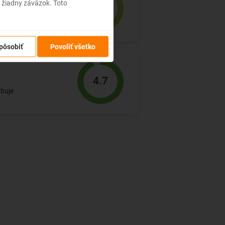
 žiadny záväzok. Toto
3.8
rt.
pôsobiť
Povoliť všetko
4.7
ubuje.