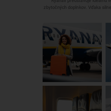
Ryanair predstavuje ideálnu v
zbytočných doplnkov. Vďaka silnej