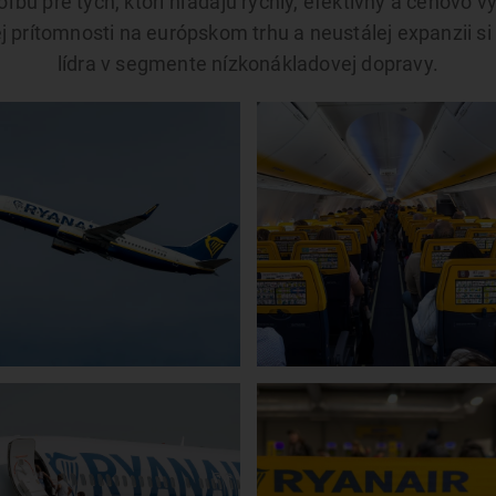
oľbu pre tých, ktorí hľadajú rýchly, efektívny a cenovo
 prítomnosti na európskom trhu a neustálej expanzii si
lídra v segmente nízkonákladovej dopravy.