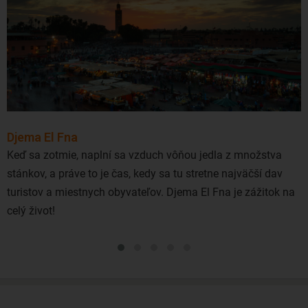
prestupom viete do Agadiru letieť aj so spoločnosťami
Eurowings, Austrian Airlines či Lufthansa.
Djema El Fna
Keď sa zotmie, naplní sa vzduch vôňou jedla z množstva
stánkov, a práve to je čas, kedy sa tu stretne najväčší dav
turistov a miestnych obyvateľov. Djema El Fna je zážitok na
celý život!