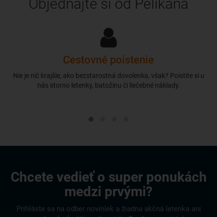
Objednajte si od Pelikána
Cestovné poistenie
Nie je nič krajšie, ako bezstarostná dovolenka, však? Poistite si u
nás storno letenky, batožinu či liečebné náklady.
Chcete vedieť o super ponukách
medzi prvými?
Prihláste sa na odber noviniek a žiadna akčná letenka ani