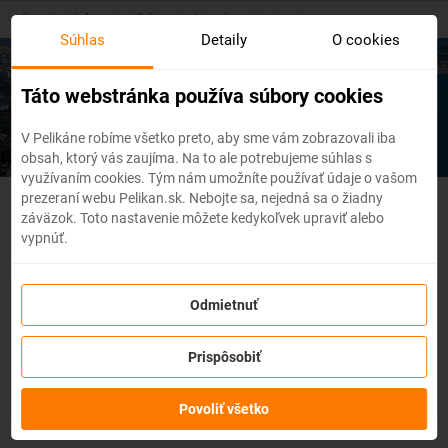
Skip
Hlavná stránka
/
Afrika
/
Maroko
/
Agadir
to
Súhlas
Detaily
O cookies
main
content
Lacné letenky
Agadir
Táto webstránka používa súbory cookies
V Pelikáne robíme všetko preto, aby sme vám zobrazovali iba
obsah, ktorý vás zaujíma. Na to ale potrebujeme súhlas s
využívaním cookies. Tým nám umožníte používať údaje o vašom
prezeraní webu Pelikan.sk. Nebojte sa, nejedná sa o žiadny
Maroko - Flexibilné letenky
záväzok. Toto nastavenie môžete kedykoľvek upraviť alebo
vypnúť.
So službou
zmena z akéhokoľvek dôvodu
môžete zmeniť
Odmietnuť
prvky rezervácie ako
dátum, destináciu
alebo aj
cestujúcich
z
letenky do 3 dní pred odletom
bez udania dôvodu!
Po
Prispôsobiť
zakúpení služby získate na zmenu údajov na letenke k
dispozícii
kredit vo výške až 80% ceny z rezervácie.
Službu si
môžete zakúpiť priamo pri procese rezervácie letenky.
Povoliť všetko