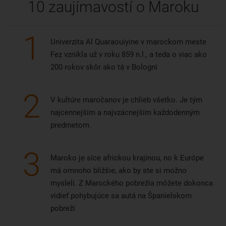
10 zaujímavostí o Maroku
1
Univerzita Al Quaraouiyine v marockom meste
Fez vznikla už v roku 859 n.l., a teda o viac ako
200 rokov skôr ako tá v Bologni
2
V kultúre maročanov je chlieb všetko. Je tým
najcennejším a najvzácnejším každodenným
predmetom.
3
Maroko je síce africkou krajinou, no k Európe
má omnoho bližšie, ako by ste si možno
mysleli. Z Marockého pobrežia môžete dokonca
vidieť pohybujúce sa autá na Španielskom
pobreží