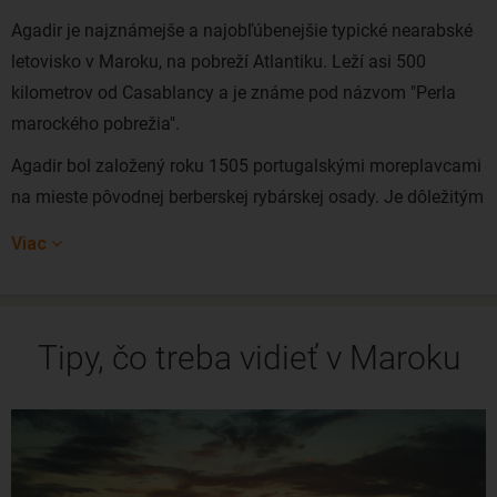
Agadir je najznámejše a najobľúbenejšie typické nearabské
letovisko v Maroku, na pobreží Atlantiku. Leží asi 500
kilometrov od Casablancy a je známe pod názvom "Perla
marockého pobrežia".
Agadir bol založený roku 1505 portugalskými moreplavcami
na mieste pôvodnej berberskej rybárskej osady. Je dôležitým
marockým prístavom. Ponúka nádhernú a dlhú piesočnatú
Viac
pláž, kvalitné reštaurácie, obchody s lákavými cenami a to
najdôležitejšie - až 300 dní slnečného svitu v roku.
Turistickým lákadlom sú nielen nádherné pláže, ale aj
Tipy, čo treba vidieť v Maroku
mestské múzeum, kasbah (pevnosť) či Jardim de Olhao.
Lacné letenky do Agadiru viete rezervovať z Viedne a
Budapešti. Priame letecké spojenie zabezpečuje spoločnosť
Wizz Air z Budapešti a pre Slovákov je aj cenovo
najzaujímavejšie. Priamy let trvá 4 a pol hodiny. S jedným