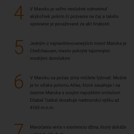
4
V Maroku je veľmi neslušné odmietnuť
akýkoľvek pokrm či pozvanie na čaj a takéto
správanie je považované za akt hrubosti
5
Jedným z najnavštevovanejších miest Maroka je
Chefchaouen, mesto pokryté tajomnými
modrými domčekmi
6
V Maroku sa počas zimy môžete lyžovať. Možné
je to vďaka pohoriu Atlas, ktoré zasahuje i na
územie Maroka a svojím najvyšším vrcholom
Džabal Tubkal dosahuje nadmorskú výšku až
4165 m.n.m.
7
Maročania veria v existenciu džina, ktorý dokáže