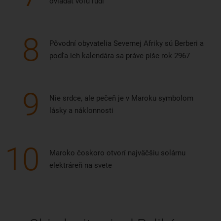
ovládať vôľu ľudí
8
Pôvodní obyvatelia Severnej Afriky sú Berberi a
podľa ich kalendára sa práve píše rok 2967
9
Nie srdce, ale pečeň je v Maroku symbolom
lásky a náklonnosti
10
Maroko čoskoro otvorí najväčšiu solárnu
elektráreň na svete