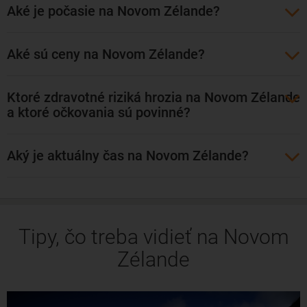
Aké je počasie na Novom Zélande?
podmorským tunelom bez toho, aby ste sa zamokryli.
Každoročne sa tu koná aj svetoznámy Pacifica Festival, kde
v obrovskom mestskom parku predstavujú rôzne kultúry a
Aké sú ceny na Novom Zélande?
národy Pacifiku, svoju kuchyňu a tradície.
Ktoré zdravotné riziká hrozia na Novom Zélande
Blízko Aucklandu je aj mesto Rotorua, ktoré je centrom
a ktoré očkovania sú povinné?
Maorov - pôvodných obyvateľov Nového Zélandu. Ak sa
chcete dozvedieť viac o vzrušujúcej maorskej kultúre, a
Aký je aktuálny čas na Novom Zélande?
rôznych zaujímavostiach z histórie národa, nenechajte si
ujsť aucklandské múzeum, ktoré je svetovým svojho druhu.
Tipy, čo treba vidieť na Novom
Zélande