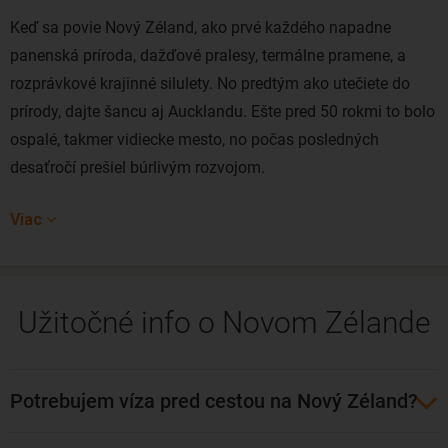
Keď sa povie Nový Zéland, ako prvé každého napadne
panenská príroda, dažďové pralesy, termálne pramene, a
rozprávkové krajinné silulety. No predtým ako utečiete do
prírody, dajte šancu aj Aucklandu. Ešte pred 50 rokmi to bolo
ospalé, takmer vidiecke mesto, no počas posledných
desaťročí prešiel búrlivým rozvojom.
Najlepší prehľad o ňom si urobíte pohľadom z vtáčej
Viac
perspektívy, z 300-metrovej Sky Tower, ktorá je mestskou
ikonou. Uvidíte z nej nielen moderné mesto, ale aj jeho
krásne okolie - prímorské zátoky a prístavy, a vyhasnuté
Užitočné info o Novom Zélande
sopky, ktorých je v okolí Aucklandu takmer 40. Pobrežie je
plné lodiek a plachetníc, na ktorých trávia miestni víkendy. Aj
preto sa niekedy Auckland prezýva "mesto plachiet".
Potrebujem víza pred cestou na Nový Zéland?
Nahliadnuť do podmorského sveta tu môžu nielen potápači -
v morskom svete Kellyho Tarltona, sa prejdete preskleným