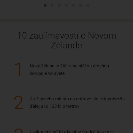
10 zaujímavostí o Novom
Zélande
1
Nový Zéland je štát s najnižšou úrovňou
korupcie vo svete
2
Zo žiadneho miesta na ostrove nie je k pobrežiu
ďalej ako 128 kilometrov
Uzákonené sú tri oficiálne úradné jazyky –