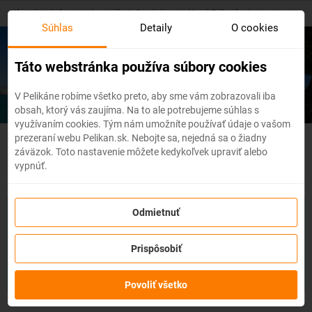
Skip
Hlavná stránka
/
Austrália A Oceánia
/
Nový Zéland
/
Auckland
to
Súhlas
Detaily
O cookies
main
content
Lacné letenky
Auckland
Táto webstránka používa súbory cookies
V Pelikáne robíme všetko preto, aby sme vám zobrazovali iba
obsah, ktorý vás zaujíma. Na to ale potrebujeme súhlas s
využívaním cookies. Tým nám umožníte používať údaje o vašom
prezeraní webu Pelikan.sk. Nebojte sa, nejedná sa o žiadny
Nový Zéland - Flexibilné letenky
záväzok. Toto nastavenie môžete kedykoľvek upraviť alebo
vypnúť.
So službou
zmena z akéhokoľvek dôvodu
môžete zmeniť
Odmietnuť
prvky rezervácie ako
dátum, destináciu
alebo aj
cestujúcich
z
letenky do 3 dní pred odletom
bez udania dôvodu!
Po
Prispôsobiť
zakúpení služby získate na zmenu údajov na letenke k
dispozícii
kredit vo výške až 80% ceny z rezervácie.
Službu si
môžete zakúpiť priamo pri procese rezervácie letenky.
Povoliť všetko