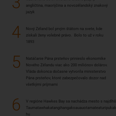
3
angličtina, maorijčina a novozélandský znakový
jazyk
4
Nový Zéland bol prvým štátom na svete, kde
získali ženy volebné právo. Bolo to už v roku
1893
5
Natáčanie Pána prsteňov prinieslo ekonomike
Nového Zélandu viac ako 200 miliónov dolárov.
Vláda dokonca dočasne vytvorila ministerstvo
Pána prsteňov, ktoré zabezpečovalo dozor nad
všetkými príjmami
6
V regióne Hawkes Bay sa nachádza mesto s najdlhš
Taumatawhakatangihangakoauauotamateaturipukak
hu