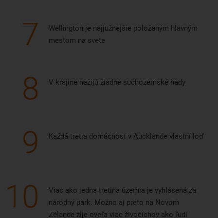
7
Wellington je najjužnejšie položeným hlavným
mestom na svete
8
V krajine nežijú žiadne suchozemské hady
9
Každá tretia domácnosť v Aucklande vlastní loď
10
Viac ako jedna tretina územia je vyhlásená za
národný park. Možno aj preto na Novom
Zélande žije oveľa viac živočíchov ako ľudí