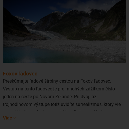
Foxov ľadovec
Preskúmajte ľadové štrbiny cestou na Foxov ľadovec.
Výstup na tento ľadovec je pre mnohých zážitkom číslo
jeden na ceste po Novom Zélande. Pri dvoj- až
trojhodinovom výstupe totiž uvidíte surrealizmus, ktorý vie
vytvoriť jedine príroda: prazvláštne ľadovcové brány,
Viac
vodopády, gejzíry