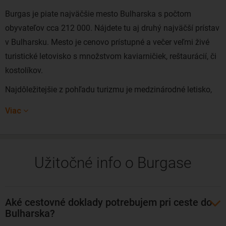
Burgas je piate najväčšie mesto Bulharska s počtom
obyvateľov cca 212 000. Nájdete tu aj druhý najväčší prístav
v Bulharsku. Mesto je cenovo prístupné a večer veľmi živé
turistické letovisko s množstvom kaviarničiek, reštaurácií, či
kostolíkov.
Najdôležitejšie z pohľadu turizmu je medzinárodné letisko,
nakoľko do Burgasu prilietajú dovolenkári cestujúci na juh
Viac
Bulharska do ďalších stredísk ako Kiten,
Nesebar
, Primorsko
či
Slnečné pobrežie
. Súčasné centrum Burgasu je pre
Slovákov skutočne atraktívne a jeho tepnou sa stal bulvár
Užitočné info o Burgase
Alexandrovska vedúci z južného autobusového nádražia
smerom na sever.
Burgas ani tak neláka na historické pamiatky, ako skôr na
Aké cestovné doklady potrebujem pri ceste do
kvalitný a intenzívny nočný život. Nachádza sa tu množstvo
Bulharska?
výborných reštaurácií s tradičnými bulharskými dobrotami a