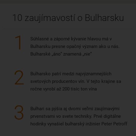
10 zaujímavostí o Bulharsku
1
Súhlasné a záporné kývanie hlavou má v
Bulharsku presne opačný význam ako u nás.
Bulharské „áno“ znamená „nie“
2
Bulharsko patrí medzi najvýznamnejších
svetových producentov vín. V tejto krajine sa
ročne vyrobí až 200 tisíc ton vína
3
Bulhari sa pýšia aj dvomi veľmi zaujímavými
prvenstvami vo svete techniky. Prvé digitálne
hodinky vynašiel bulharský inžinier Peter Petroff