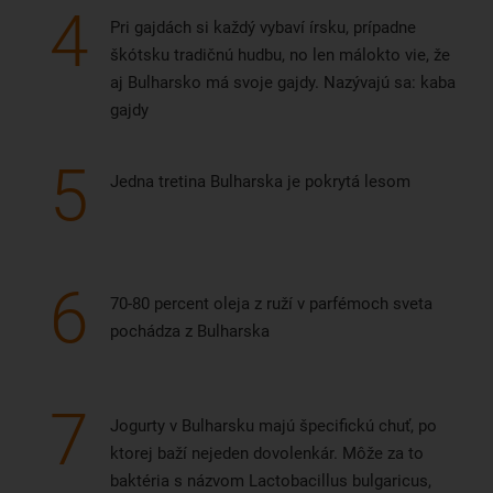
4
Pri gajdách si každý vybaví írsku, prípadne
škótsku tradičnú hudbu, no len málokto vie, že
aj Bulharsko má svoje gajdy. Nazývajú sa: kaba
gajdy
5
Jedna tretina Bulharska je pokrytá lesom
6
70-80 percent oleja z ruží v parfémoch sveta
pochádza z Bulharska
7
Jogurty v Bulharsku majú špecifickú chuť, po
ktorej baží nejeden dovolenkár. Môže za to
baktéria s názvom Lactobacillus bulgaricus,