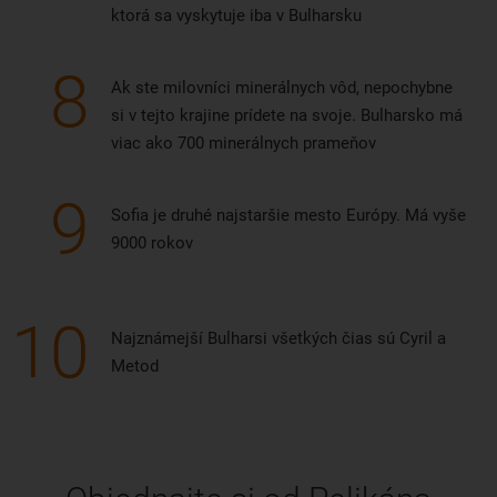
ktorá sa vyskytuje iba v Bulharsku
8
Ak ste milovníci minerálnych vôd, nepochybne
si v tejto krajine prídete na svoje. Bulharsko má
viac ako 700 minerálnych prameňov
9
Sofia je druhé najstaršie mesto Európy. Má vyše
9000 rokov
10
Najznámejší Bulharsi všetkých čias sú Cyril a
Metod