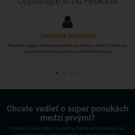
Objednajte si od Pelikána
Cestovné poistenie
Nie je nič krajšie, ako bezstarostná dovolenka, však? Poistite si u
nás storno letenky, batožinu či liečebné náklady.
Chcete vedieť o super ponukách
medzi prvými?
Prihláste sa na odber noviniek a žiadna akčná letenka ani
super dovolenka Vám už neujde. Z odberu noviniek sa