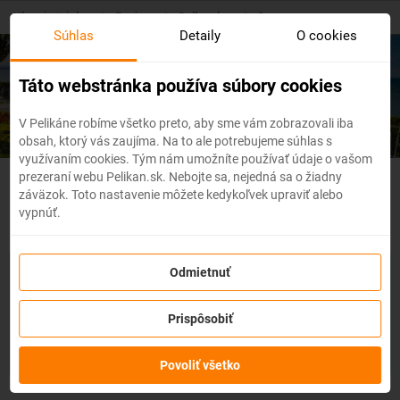
Skip
Hlavná stránka
/
Európa
/
Bulharsko
/
Burgas
to
Súhlas
Detaily
O cookies
main
content
Lacné letenky
Burgas
Táto webstránka používa súbory cookies
V Pelikáne robíme všetko preto, aby sme vám zobrazovali iba
obsah, ktorý vás zaujíma. Na to ale potrebujeme súhlas s
využívaním cookies. Tým nám umožníte používať údaje o vašom
prezeraní webu Pelikan.sk. Nebojte sa, nejedná sa o žiadny
Bulharsko - Flexibilné letenky
záväzok. Toto nastavenie môžete kedykoľvek upraviť alebo
vypnúť.
So službou
zmena z akéhokoľvek dôvodu
môžete zmeniť
Odmietnuť
prvky rezervácie ako
dátum, destináciu
alebo aj
cestujúcich
z
letenky do 3 dní pred odletom
bez udania dôvodu!
Po
Prispôsobiť
zakúpení služby získate na zmenu údajov na letenke k
dispozícii
kredit vo výške až 80% ceny z rezervácie.
Službu si
môžete zakúpiť priamo pri procese rezervácie letenky.
Povoliť všetko