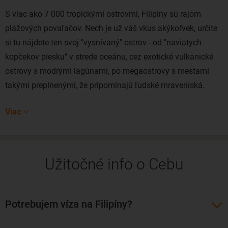
S viac ako 7 000 tropickými ostrovmi, Filipíny sú rajom
plážových povaľačov. Nech je už váš vkus akýkoľvek, určite
si tu nájdete ten svoj "vysnívaný" ostrov - od "naviatych
kopčekov piesku" v strede oceánu, cez exotické vulkanické
ostrovy s modrými lagúnami, po megaostrovy s mestami
takými preplnenými, že pripomínajú ľudské mraveniská.
Ostrov Cebu je jednou z najrozvinutejších provincií na
Viac
Filipínach. Môžete tu stráviť na jednej strane aktívnu, na
druhej strane absolútne pokojnú exotickú dovolenku na
skvelých plážach severného a južného pobrežia ostrova.
Užitočné info o Cebu
Ostrov ponúka ideálne podmienky pre potápanie,
šnorchlovanie i leňošenie. Pre potápanie je najvýhodnejším
miestom severné pobrežie, najmä ostrov Moalboal.
Potrebujem víza na Filipíny?
Odporúčame navštíviť reštaurácie s miestnou kuchyňou a
pozrieť si najmä filipínsku architektúru. A určite nezabudnite