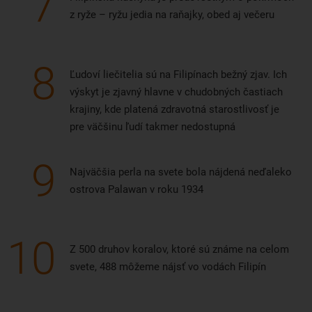
7
z ryže – ryžu jedia na raňajky, obed aj večeru
8
Ľudoví liečitelia sú na Filipínach bežný zjav. Ich
výskyt je zjavný hlavne v chudobných častiach
krajiny, kde platená zdravotná starostlivosť je
pre väčšinu ľudí takmer nedostupná
9
Najväčšia perla na svete bola nájdená neďaleko
ostrova Palawan v roku 1934
10
Z 500 druhov koralov, ktoré sú známe na celom
svete, 488 môžeme nájsť vo vodách Filipín