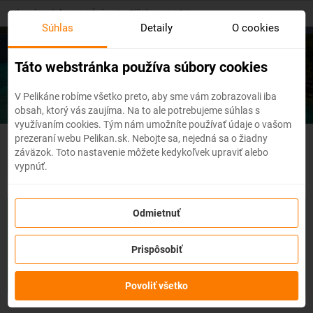
Skip
Hlavná stránka
/
Ázia
/
Filipíny
/
Cebu
to
Súhlas
Detaily
O cookies
main
content
Lacné letenky
Cebu
Táto webstránka používa súbory cookies
V Pelikáne robíme všetko preto, aby sme vám zobrazovali iba
obsah, ktorý vás zaujíma. Na to ale potrebujeme súhlas s
využívaním cookies. Tým nám umožníte používať údaje o vašom
prezeraní webu Pelikan.sk. Nebojte sa, nejedná sa o žiadny
Filipíny - Flexibilné letenky
záväzok. Toto nastavenie môžete kedykoľvek upraviť alebo
vypnúť.
So službou
zmena z akéhokoľvek dôvodu
môžete zmeniť
Odmietnuť
prvky rezervácie ako
dátum, destináciu
alebo aj
cestujúcich
z
letenky do 3 dní pred odletom
bez udania dôvodu!
Po
Prispôsobiť
zakúpení služby získate na zmenu údajov na letenke k
dispozícii
kredit vo výške až 80% ceny z rezervácie.
Službu si
môžete zakúpiť priamo pri procese rezervácie letenky.
Povoliť všetko