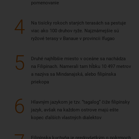
pomenovanie
4
Na tisícky rokoch starých terasách sa pestuje
viac ako 100 druhov ryže. Najznámejšie sú
ryžové terasy v Banaue v provincii Ifugao
5
Druhé najhlbšie miesto v oceáne sa nachádza
na Filipínach. Namerali tam hĺbku 10 497 metrov
a nazýva sa Mindanajská, alebo filipínska
priekopa
6
Hlavným jazykom je tzv. “tagalog” čiže filipínsky
jazyk, avšak na každom ostrove majú ešte
kopec ďalších vlastných dialektov
Filipínska kuchyňa je predovšetkým o pokrmoch