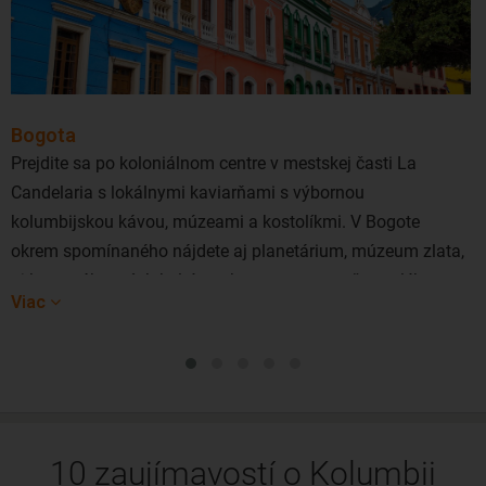
Bogota
Prejdite sa po koloniálnom centre v mestskej časti La
Candelaria s lokálnymi kaviarňami s výbornou
kolumbijskou kávou, múzeami a kostolíkmi. V Bogote
okrem spomínaného nájdete aj planetárium, múzeum zlata,
aj kopu zábavných kultúrnych programov počas celého
Viac
roka.
10 zaujímavostí o Kolumbii