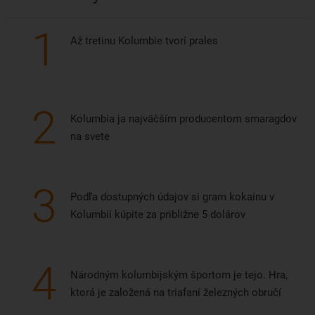
1
Až tretinu Kolumbie tvorí prales
2
Kolumbia ja najväčším producentom smaragdov
na svete
3
Podľa dostupných údajov si gram kokaínu v
Kolumbii kúpite za približne 5 dolárov
4
Národným kolumbijským športom je tejo. Hra,
ktorá je založená na triafaní železných obručí