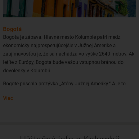
končín. Stačí sledovať akciové ponuky spoločností Turkish
Airlines, Air France/KLM, Lufthansa, Iberia či Air Canada.
Priamy let do Kolumbie z okolitých letísk neexistuje.
Väčšinou poletíte s jedným prestupom, prípadne dvoma.
Bogotá
Bogota je zábava. Hlavné mesto Kolumbie patrí medzi
ekonomicky najprosperujúcejšie v Južnej Amerike a
zaujímavosťou je, že sa nachádza vo výške 2640 metrov. Ak
letíte z Európy, Bogota bude vašou vstupnou bránou do
dovolenky v Kolumbii.
Bogote prischla prezývka „Atény Južnej Ameriky.“ A je to
pravda, mesto má milión atrakcií, veľa zelene, krásne
Viac
historické miesta aj bujný nočný život. Prejdite sa po
koloniálnom centre v mestskej časti La Candelaria s
lokálnymi kaviarňami s výbornou kolumbijskou kávou,
múzeami a kostolíkmi. V Bogote okrem spomínaného
nájdete aj planetárium, múzeum zlata, aj kopu zábavných