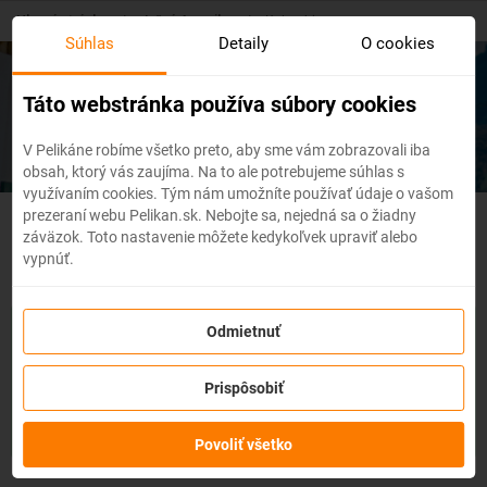
Skip
Hlavná stránka
/
Južná Amerika
/
Kolumbia
to
Súhlas
Detaily
O cookies
main
content
Lacné letenky
Kolumbia
Táto webstránka používa súbory cookies
V Pelikáne robíme všetko preto, aby sme vám zobrazovali iba
obsah, ktorý vás zaujíma. Na to ale potrebujeme súhlas s
využívaním cookies. Tým nám umožníte používať údaje o vašom
prezeraní webu Pelikan.sk. Nebojte sa, nejedná sa o žiadny
Kolumbia - Flexibilné letenky
záväzok. Toto nastavenie môžete kedykoľvek upraviť alebo
vypnúť.
So službou
zmena z akéhokoľvek dôvodu
môžete zmeniť
Odmietnuť
prvky rezervácie ako
dátum, destináciu
alebo aj
cestujúcich
z
letenky do 3 dní pred odletom
bez udania dôvodu!
Po
Prispôsobiť
zakúpení služby získate na zmenu údajov na letenke k
dispozícii
kredit vo výške až 80% ceny z rezervácie.
Službu si
môžete zakúpiť priamo pri procese rezervácie letenky.
Povoliť všetko