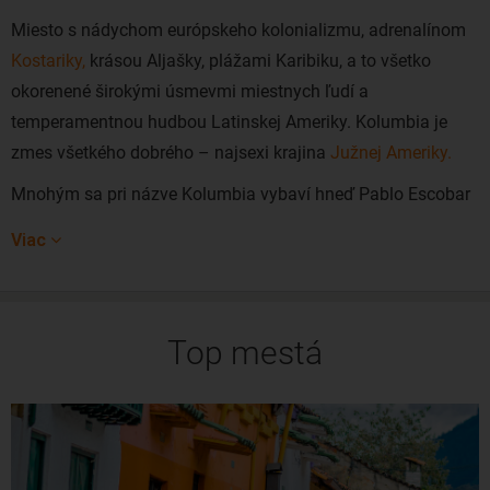
Miesto s nádychom európskeho kolonializmu, adrenalínom
Kostariky,
krásou Aljašky, plážami Karibiku, a to všetko
okorenené širokými úsmevmi miestnych ľudí a
temperamentnou hudbou Latinskej Ameriky. Kolumbia je
zmes všetkého dobrého – najsexi krajina
Južnej Ameriky.
Mnohým sa pri názve Kolumbia vybaví hneď Pablo Escobar
a temná minulosť krajiny. Od čias Pabla Escobara však už
Viac
prešlo mnoho rokov a dnešná Kolumbia je bezpečná a víta
cestovateľov s otvorenou náručou.
Kolumbiu charakterizujú jej nádherné pláže, skvelí domáci,
Top mestá
fascinujúce dažďové pralesy či hory i skvelá káva. Cestovný
ruch zažíva v Kolumbii veľký boom a Kolumbijci robia všetko
preto, aby sa vám „u nich“ páčilo.
Lacné letenky do Kolumbie viete rezervovať aj z našich