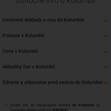
Užitočné info o Kolumbii
kultúrnych programov počas celého roka.
Odporúčame navštíviť aj ostatné kolumbijské mestá
Cestovné doklady a víza do Kolumbie
Medellín, Cartagena, Cali či národný park Tayorana.
Lacné letenky do Bogoty viete rezervovať aj s odletom z
Počasie v Kolumbii
Viedne, Budapešti či Prahy. Veľmi komfortne možno letieť do
Kolumbie s leteckými spoločnosťami Turkish Airlines alebo
Air France/KLM. Priamy let do Bogoty z našich končín
Ceny v Kolumbii
neexistuje.
Aktuálny čas v Kolumbii
Zdravie a očkovanie pred cestou do Kolumbie
Vedeli ste, že najlacnejšia letenka
do Kolumbie
za
posledný týždeň stála iba
?
539,00 €