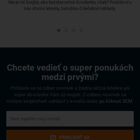
Nie je nič krajšie, ako bezstarostná dovolenka, však? Poistite si u
nás storno letenky, batožinu či liečebné náklady.
Chcete vedieť o super ponukách
medzi prvými?
Prihláste sa na odber noviniek a žiadna akčná letenka ani
super dovolenka Vám už neujde. Z odberu noviniek sa
môžete kedykoľvek odhlásiť z e-mailu alebo
po kliknutí SEM
.
PRIHLÁSIŤ SA