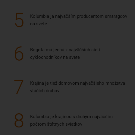
5
Kolumbia ja najväčším producentom smaragdov
na svete
6
Bogota má jednú z najväčších sietí
cyklochodníkov na svete
7
Krajina je tiež domovom najväčšieho množstva
vtáčích druhov
8
Kolumbia je krajinou s druhým najväčším
počtom štátnych sviatkov