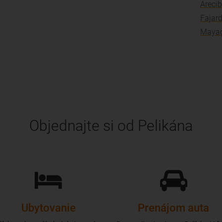
Areci
Fajar
Maya
Objednajte si od Pelikána
Ubytovanie
Prenájom auta