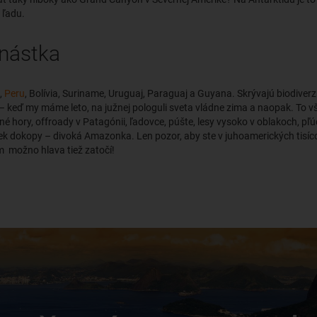
 ľadu.
nástka
,
Peru
, Bolívia, Suriname, Uruguaj, Paraguaj a Guyana. Skrývajú biodiverzi
 keď my máme leto, na južnej pologuli sveta vládne zima a naopak. To vš
ené hory, offroady v Patagónii, ľadovce, púšte, lesy vysoko v oblakoch, p
ek dokopy – divoká Amazonka. Len pozor, aby ste v juhoamerických tisícov
m možno hlava tiež zatočí!