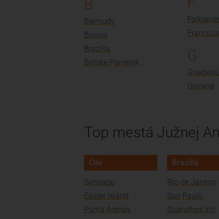
F
B
Bermudy
Bolívia
Brazília
G
Britské Panenské ostrovy
Guadelo
Guyana
Top mestá Južnej A
Čile
Brazília
Santiago
Rio de Janeiro
Easter Island
Sao Paulo
Punta Arenas
Guarulhos Intl