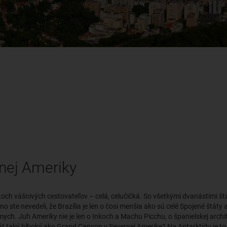
nej Ameriky
toch vášnivých cestovateľov – celá, celučičká. So všetkými dvanástimi št
no ste nevedeli, že Brazília je len o čosi menšia ako sú celé Spojené štá
ych. Juh Ameriky nie je len o Inkoch a Machu Picchu, o španielskej archit
t taký hlboký ako Grand Canyon v Severnej Amerike? Na Antarktídu je to