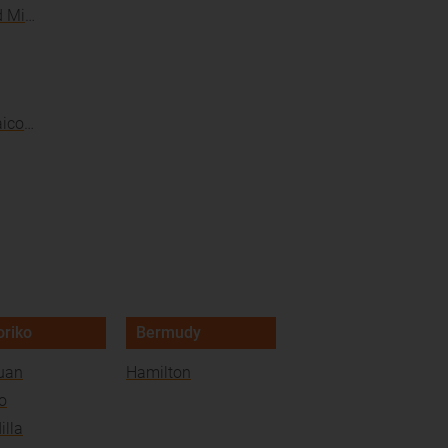
St. Pierre and Miquelon
Turks and Caicos Islands
oriko
Bermudy
uan
Hamilton
o
illa