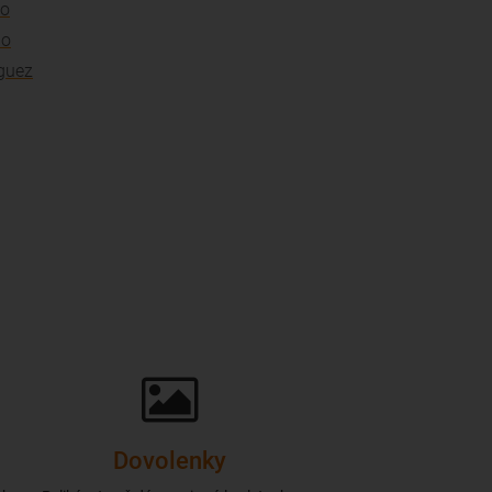
bo
do
guez
Dovolenky