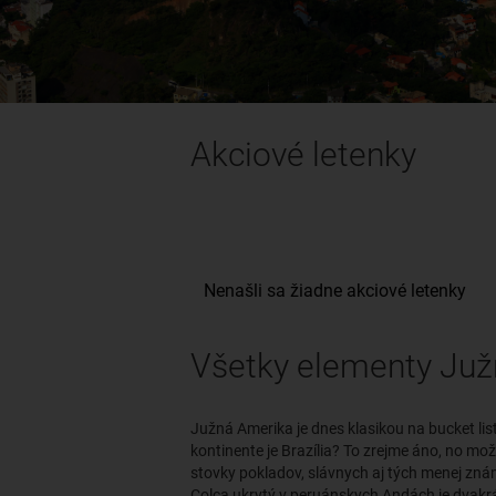
Akciové letenky
Všetky elementy Juž
Južná Amerika je dnes klasikou na bucket lis
kontinente je Brazília? To zrejme áno, no mož
stovky pokladov, slávnych aj tých menej znám
Colca ukrytý v peruánskych Andách je dvakrá