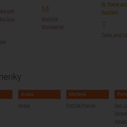
M
Falklandské ostrovy
Surinam
Francúzska Guayana
Martinik
T
Montserrat
upe
meriky
Aruba
Martinik
Port
Aruba
Fort De France
San J
Dorad
Aguad