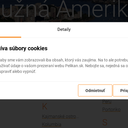
užná Ameri
Detaily
íva súbory cookies
 aby sme vám zobrazovali iba obsah, ktorý vás zaujíma. Na to ale potre
rike
ívať údaje o vašom prezeraní webu Pelikan.sk. Nebojte sa, nejedná sa o
praviť alebo vypnúť.
H
P
Odmietnuť
Pris
Holandské Antily
Paraguaj
Peru
K
Portoriko
Kajmanské ostrovy
S
Kolumbia