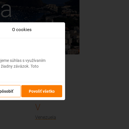
ka
O cookies
bujeme súhlas s využívaním
 žiadny záväzok. Toto
U
pôsobiť
Povoliť všetko
Uruguaj
V
Venezuela