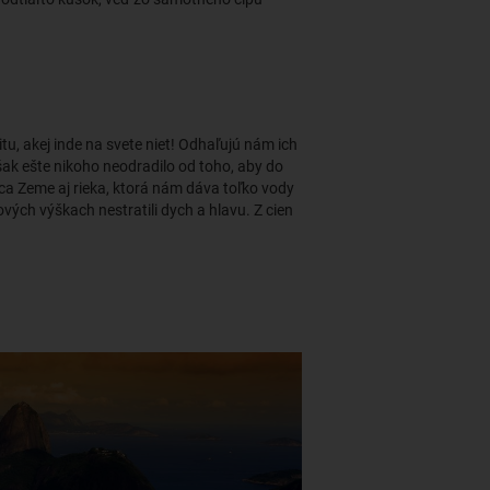
tu, akej inde na svete niet! Odhaľujú nám ich
ak ešte nikoho neodradilo od toho, aby do
ľúca Zeme aj rieka, ktorá nám dáva toľko vody
ých výškach nestratili dych a hlavu. Z cien