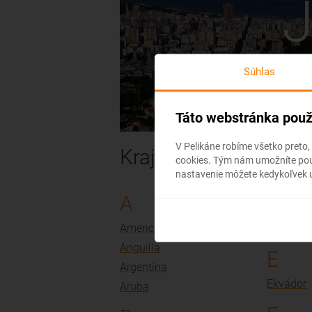
J
Súhlas
Táto webstránka použ
V Pelikáne robíme všetko preto,
Krajiny v Južnej Ame
cookies. Tým nám umožníte použ
nastavenie môžete kedykoľvek u
A
C
Americké Panenské ostrovy
Čile
Anguilla
E
Argentína
Ekvádor
Aruba