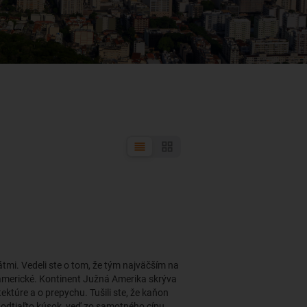
átmi. Vedeli ste o tom, že tým najväčším na
ty americké. Kontinent Južná Amerika skrýva
ektúre a o prepychu. Tušili ste, že kaňon
 odtiaľto kúsok, veď zo samotného cípu