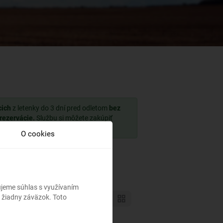
cich
z letenky do 3 dní pred odletom
bez
 rezervácie.
Službu si môžete zakúpiť
O cookies
bujeme súhlas s využívaním
 žiadny záväzok. Toto