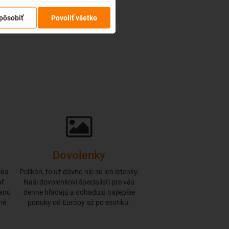
pôsobiť
Povoliť všetko
Dovolenky
aka
Pelikán, to už dávno nie sú len letenky.
ať
Naši dovolenkoví špecialisti pre vás
danú
denne hľadajú a dohadujú najlepšie
né.
ponuky od Európy až po exotiku.