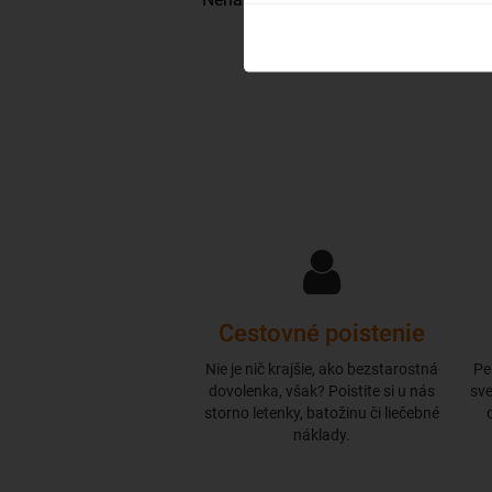
Cestovné poistenie
Nie je nič krajšie, ako bezstarostná
Pe
dovolenka, však? Poistite si u nás
sve
storno letenky, batožinu či liečebné
náklady.