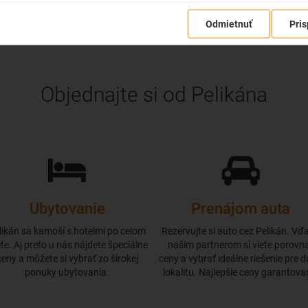
Odmietnuť
Pris
Objednajte si od Pelikána
Ubytovanie
Prenájom auta
likán sa kamoší s hotelmi po celom
Rezervujte si auto cez Pelikán. Vď
te. Aj preto u nás nájdete špeciálne
našim partnerom si viete porovn
ceny a môžete si vybrať zo širokej
ceny a vybrať ideálne riešenie pre 
ponuky ubytovania.
lokalitu. Najlepšie ceny garantova