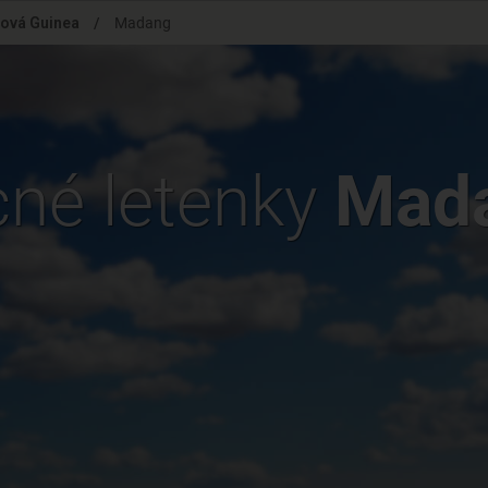
ová Guinea
/
Madang
cné letenky
Mad