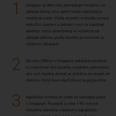
1
Singapur už dlhé roky presadzuje iniciatívu, na
základe ktorej chce patriť medzi najčistejšie
mestá na svete. Vláda sa preto rozhodla zaviesť
niekoľko opatrení a jedným z nich je napríkad
detektor moču umiestnený vo výťahoch na
základe zákona, podľa ktorého je močenie vo
výťahoch zakázané
2
Od roku 2004 je v Singapure zakázané predávať
či importovať doň žuvačky a jediným spôsobom,
ako sa k nejakej dostať, je získať ju na recept od
doktora, ktorý musí nájsť dôvod na jej použitie
3
Najväčšia fontána na svete sa nachádza práve
v Singapure. Postavili ju ešte v 90. rokoch
minulého storočia v jednom z najväčších