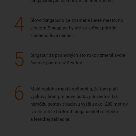
singapurských nákupných centier Suntec
4
Slovo Singapur síce znamená Levie mesto, no
v celom Singapure by ste vo voľnej prírode
žiadneho leva nenašli
5
Singapur za posledných sto rokov zmenil svoje
časové pásmo až šesťkrát
6
Malá rozloha mesta spôsobila, že tam platí
výškový limit pre nové budovy. Investori tak
nemôžu postaviť budovu vyššiu ako 280 metrov,
za čo môže blízkosť singapurského letiska
a leteckej základne.