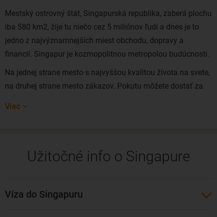
Mestský ostrovný štát, Singapurská republika, zaberá plochu
iba 580 km2, žije tu niečo cez 5 miliónov ľudí a dnes je to
jedno z najvýznamnejších miest obchodu, dopravy a
financií. Singapur je kozmopolitnou metropolou budúcnosti.
Na jednej strane mesto s najvyššou kvalitou života na svete,
na druhej strane mesto zákazov. Pokutu môžete dostať za
odhadzovanie cigaretových ohorkov, žuvačiek, ba dokonca
Viac
aj vtedy, keď pôjdete cez cestu mimo vyznačeného prechodu
– no je plné farieb, chutí a nádherných vôní a poznáme ho
tiež ako mesto parkov, záhrad a nakupovania!
Užitočné info o Singapure
Singapur možno voľne preložiť ako levie mesto. Jeho
najznámejší symbol je Merlion – mýtické zviera s hlavou
leva a telom ryby. Mimochodom. Singapur bolo prvé mesto
Víza do Singapuru
na svete, ktoré v 70. rokoch zaviedlo mýto pri vjazde do
centra.