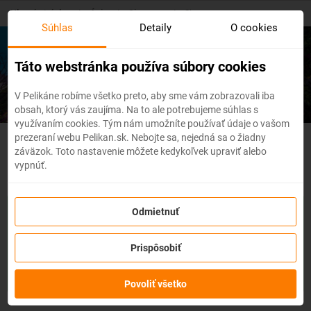
Skip
Hlavná stránka
/
Ázia
/
Singapur
/
Singapur
to
Súhlas
Detaily
O cookies
main
content
Lacné letenky
Singapur
Táto webstránka používa súbory cookies
V Pelikáne robíme všetko preto, aby sme vám zobrazovali iba
obsah, ktorý vás zaujíma. Na to ale potrebujeme súhlas s
využívaním cookies. Tým nám umožníte používať údaje o vašom
prezeraní webu Pelikan.sk. Nebojte sa, nejedná sa o žiadny
Singapur - Flexibilné letenky
záväzok. Toto nastavenie môžete kedykoľvek upraviť alebo
vypnúť.
So službou
zmena z akéhokoľvek dôvodu
môžete zmeniť
Odmietnuť
prvky rezervácie ako
dátum, destináciu
alebo aj
cestujúcich
z
letenky do 3 dní pred odletom
bez udania dôvodu!
Po
Prispôsobiť
zakúpení služby získate na zmenu údajov na letenke k
dispozícii
kredit vo výške až 80% ceny z rezervácie.
Službu si
môžete zakúpiť priamo pri procese rezervácie letenky.
Povoliť všetko