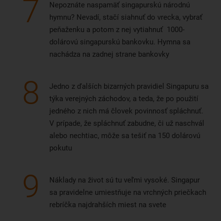
7
Nepoznáte naspamäť singapurskú národnú
hymnu? Nevadí, stačí siahnuť do vrecka, vybrať
peňaženku a potom z nej vytiahnuť 1000-
dolárovú singapurskú bankovku. Hymna sa
nachádza na zadnej strane bankovky
8
Jedno z ďalších bizarných pravidiel Singapuru sa
týka verejných záchodov, a teda, že po použití
jedného z nich má človek povinnosť spláchnuť.
V prípade, že spláchnuť zabudne, či už naschvál
alebo nechtiac, môže sa tešiť na 150 dolárovú
pokutu
9
Náklady na život sú tu veľmi vysoké. Singapur
sa pravidelne umiestňuje na vrchných priečkach
rebríčka najdrahších miest na svete