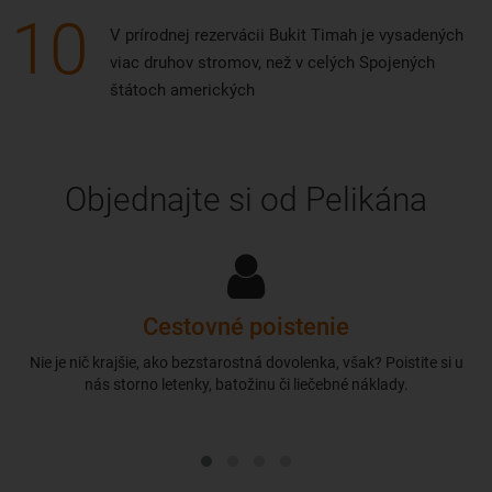
10
V prírodnej rezervácii Bukit Timah je vysadených
viac druhov stromov, než v celých Spojených
štátoch amerických
Objednajte si od Pelikána
Cestovné poistenie
Nie je nič krajšie, ako bezstarostná dovolenka, však? Poistite si u
nás storno letenky, batožinu či liečebné náklady.