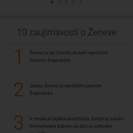
10 zaujímavostí o Ženeve
1
Ženeva je po Zürichu druhým najväčším
mestom Švajčiarska
2
Jazero Ženeva je najväčším jazerom
Švajčiarska
3
V meste je legálna prostitúcia. Keďže je vysoko
kontrolovaná štátom, na ulici ju rozhodne