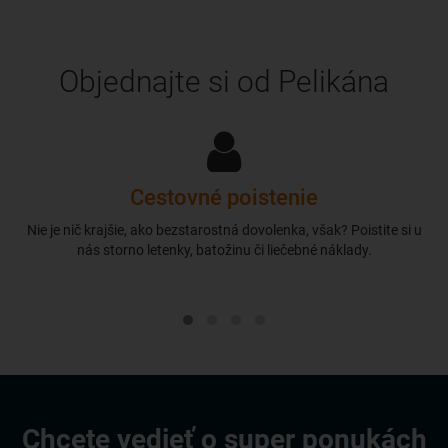
Objednajte si od Pelikána
Cestovné poistenie
Nie je nič krajšie, ako bezstarostná dovolenka, však? Poistite si u
nás storno letenky, batožinu či liečebné náklady.
Chcete vedieť o super ponukách