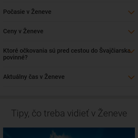
trvá okolo jeden a pol hodiny.
Počasie v Ženeve
Lety z našich končín do Ženevy ponúkajú najmä
spoločnosti: Swiss International Air Lines, EasyJet, Austrian
Ceny v Ženeve
Airlines a Alitalia. S prestupom môžete letieť aj z Košíc so
spoločnosťou LOT Polish International Airlines. Hlavným
Ktoré očkovania sú pred cestou do Švajčiarska
letiskom v Ženeve je Letisko Ženeva, známe aj ako Geneve
povinné?
Cointrin.
Aktuálny čas v Ženeve
Tipy, čo treba vidieť v Ženeve