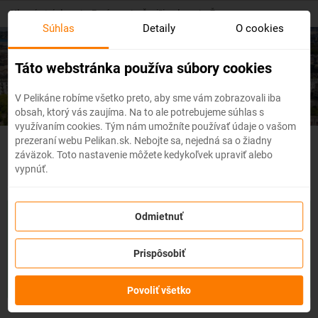
Skip
Hlavná stránka
/
Európa
/
Švajčiarsko
/
Ženeva
to
Súhlas
Detaily
O cookies
main
content
Lacné letenky
Ženeva
Táto webstránka používa súbory cookies
V Pelikáne robíme všetko preto, aby sme vám zobrazovali iba
obsah, ktorý vás zaujíma. Na to ale potrebujeme súhlas s
využívaním cookies. Tým nám umožníte používať údaje o vašom
prezeraní webu Pelikan.sk. Nebojte sa, nejedná sa o žiadny
Švajčiarsko - Flexibilné letenky
záväzok. Toto nastavenie môžete kedykoľvek upraviť alebo
vypnúť.
So službou
zmena z akéhokoľvek dôvodu
môžete zmeniť
Odmietnuť
prvky rezervácie ako
dátum, destináciu
alebo aj
cestujúcich
z
letenky do 3 dní pred odletom
bez udania dôvodu!
Po
Prispôsobiť
zakúpení služby získate na zmenu údajov na letenke k
dispozícii
kredit vo výške až 80% ceny z rezervácie.
Službu si
môžete zakúpiť priamo pri procese rezervácie letenky.
Povoliť všetko