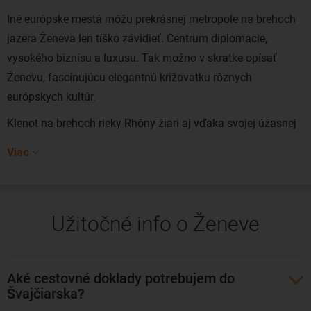
Iné európske mestá môžu prekrásnej metropole na brehoch
jazera Ženeva len tíško závidieť. Centrum diplomacie,
vysokého biznisu a luxusu. Tak možno v skratke opísať
Ženevu, fascinujúcu elegantnú križovatku rôznych
európskych kultúr.
Klenot na brehoch rieky Rhôny žiari aj vďaka svojej úžasnej
architektúre a bohatej histórii spätej s reformáciou a
Viac
tradičnou politickou neutralitou krajiny. Mesto sa tak pýši
skutočne úchvatnou zbierkou múzeí a historických
monumentov. Blízkosť majestátnych Álp zas poteší každého
Užitočné info o Ženeve
milovníka prírody či športu. Ženeva je jednoducho ideálnym
miestom na strávenie predĺženého víkendu.
Ženevu pomaly spoznávajú aj Slováci. Lacné letenky do
Aké cestovné doklady potrebujem do
Ženevy najčastejšie kúpite z Viedne, Budapešti a z Prahy.
Švajčiarska?
Lety sú buď priame, alebo s jedným prestupom. Priamy let