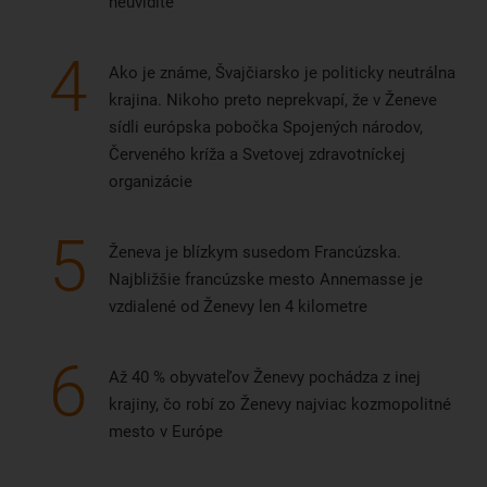
neuvidíte
4
Ako je známe, Švajčiarsko je politicky neutrálna
krajina. Nikoho preto neprekvapí, že v Ženeve
sídli európska pobočka Spojených národov,
Červeného kríža a Svetovej zdravotníckej
organizácie
5
Ženeva je blízkym susedom Francúzska.
Najbližšie francúzske mesto Annemasse je
vzdialené od Ženevy len 4 kilometre
6
Až 40 % obyvateľov Ženevy pochádza z inej
krajiny, čo robí zo Ženevy najviac kozmopolitné
mesto v Európe