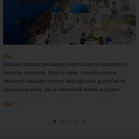
Oia
Ikonická dedinka preslávená svojimi bielymi domčekmi s
modrými strechami. Stojí na útese, z ktorého možno
obdivovať neďaleké ostrovy. Najkrajší však je pohľad na
zapadajúce slnko. Oia je romantické miesto s úzkymi
uličkami, obchodíkmi, reštauráciami a umeleckými
Viac
galériami.