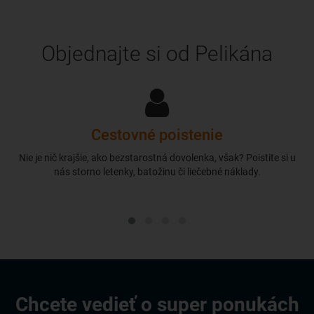
Objednajte si od Pelikána
Cestovné poistenie
Nie je nič krajšie, ako bezstarostná dovolenka, však? Poistite si u
nás storno letenky, batožinu či liečebné náklady.
Chcete vedieť o super ponukách