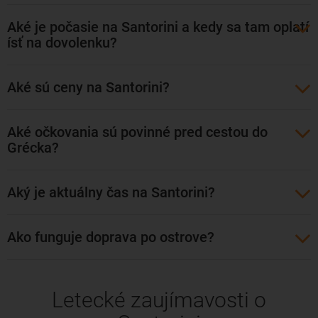
radi trávia svoje
letné dovolenky
. Lacné letenky na Santorini
najčastejšie kúpite z Viedne. Letieť môžete aj z Budapešti a z
Aké je počasie na Santorini a kedy sa tam oplatí
Prahy. Lety sú buď priame, alebo s jedným prestupom.
ísť na dovolenku?
Priamy let trvá okolo dve a pol hodiny. Lety na Santorini z
našich končín ponúkajú najmä spoločnosti: Eurowings,
Aké sú ceny na Santorini?
Lauda
, Vueling Airlines a SWISS International Air Lines.
Hlavným letiskom na Santorini je letisko Santorini Airport.
Aké očkovania sú povinné pred cestou do
Grécka?
Aký je aktuálny čas na Santorini?
Ako funguje doprava po ostrove?
Letecké zaujímavosti o