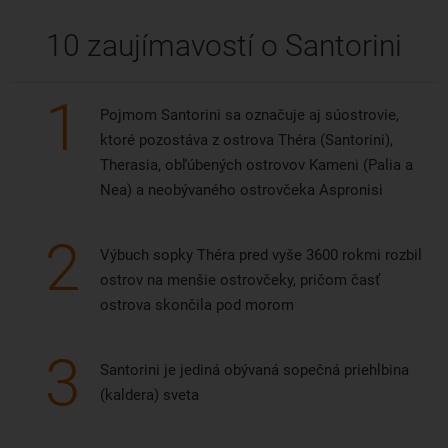
10 zaujímavostí o Santorini
1
Pojmom Santorini sa označuje aj súostrovie,
ktoré pozostáva z ostrova Théra (Santorini),
Therasia, obľúbených ostrovov Kameni (Palia a
Nea) a neobývaného ostrovčeka Aspronisi
2
Výbuch sopky Théra pred vyše 3600 rokmi rozbil
ostrov na menšie ostrovčeky, pričom časť
ostrova skončila pod morom
3
Santorini je jediná obývaná sopečná priehlbina
(kaldera) sveta