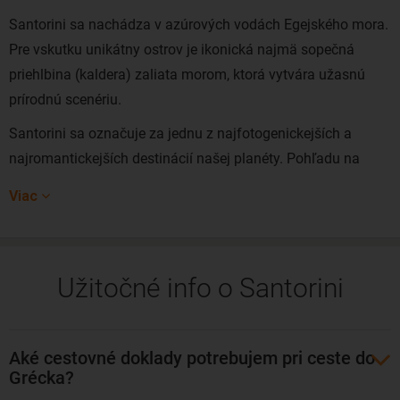
Santorini sa nachádza v azúrových vodách Egejského mora.
Pre vskutku unikátny ostrov je ikonická najmä sopečná
priehlbina (kaldera) zaliata morom, ktorá vytvára užasnú
prírodnú scenériu.
Santorini sa označuje za jednu z najfotogenickejších a
najromantickejších destinácií našej planéty. Pohľadu na
zapadajúce slnko môže veru konkurovať len málo vecí na
Viac
tomto svete. Mnohí tvrdia, že je to najkrajšie miesto celého
Grécka.
Útesy kaldery, ktoré sa prudko zvažujú do mora, snehobiele
Užitočné info o Santorini
kostolíky s modrými kupolami, kľukaté úzke uličky a výborná
grécka kuchyňa – Santorini je záruka prvotriednej
romantickej dovolenky.
Aké cestovné doklady potrebujem pri ceste do
Grécka?
Ostrov je mimoriadne obľúbený aj v očiach Slovákov, ktorí tu