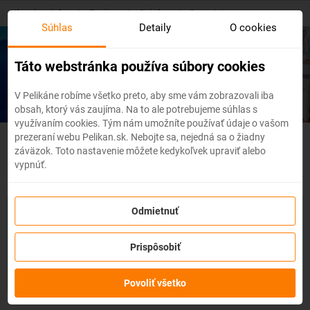
Skip
Hlavná stránka
/
Európa
/
Grécko
/
Santorini
to
Súhlas
Detaily
O cookies
main
content
Lacné letenky
Santorini
Táto webstránka používa súbory cookies
V Pelikáne robíme všetko preto, aby sme vám zobrazovali iba
obsah, ktorý vás zaujíma. Na to ale potrebujeme súhlas s
využívaním cookies. Tým nám umožníte používať údaje o vašom
prezeraní webu Pelikan.sk. Nebojte sa, nejedná sa o žiadny
Grécko - Flexibilné letenky
záväzok. Toto nastavenie môžete kedykoľvek upraviť alebo
vypnúť.
So službou
zmena z akéhokoľvek dôvodu
môžete zmeniť
Odmietnuť
prvky rezervácie ako
dátum, destináciu
alebo aj
cestujúcich
z
letenky do 3 dní pred odletom
bez udania dôvodu!
Po
Prispôsobiť
zakúpení služby získate na zmenu údajov na letenke k
dispozícii
kredit vo výške až 80% ceny z rezervácie.
Službu si
môžete zakúpiť priamo pri procese rezervácie letenky.
Povoliť všetko