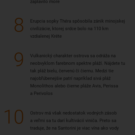
zaplavilo more
8
Erupcia sopky Théra spôsobila zánik minojskej
civilizácie, ktorej srdce bolo na 110 km
vzdialenej Kréte
9
Vulkanický charakter ostrova sa odráža na
neobvyklom farebnom spektre pláží. Nájdete tu
tak pláž bielu, červenú či čiernu. Medzi tie
najobľúbenejšie patrí napríklad sivá pláž
Monolithos alebo čierne pláže Avis, Perissa
a Perivolos
10
Ostrov má však nedostatok vodných zásob
a veľmi sa tu darí kultivácií viniča. Preto sa
traduje, že na Santorini je viac vína ako vody