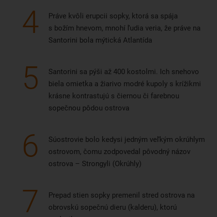
4
Práve kvôli erupcii sopky, ktorá sa spája
s božím hnevom, mnohí ľudia veria, že práve na
Santorini bola mýtická Atlantída
5
Santorini sa pýši až 400 kostolmi. Ich snehovo
biela omietka a žiarivo modré kupoly s krížikmi
krásne kontrastujú s čiernou či farebnou
sopečnou pôdou ostrova
6
Súostrovie bolo kedysi jedným veľkým okrúhlym
ostrovom, čomu zodpovedal pôvodný názov
ostrova – Strongyli (Okrúhly)
7
Prepad stien sopky premenil stred ostrova na
obrovskú sopečnú dieru (kalderu), ktorú