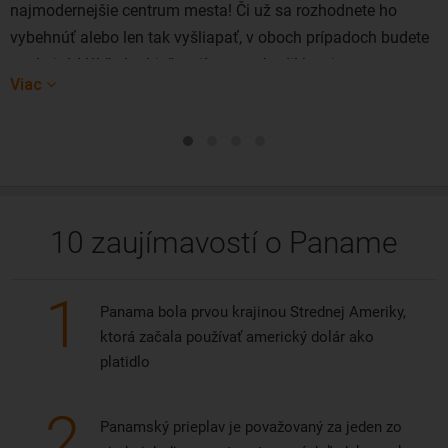
najmodernejšie centrum mesta! Či už sa rozhodnete ho
vybehnúť alebo len tak vyšliapať, v oboch prípadoch budete
spokojní. Výhľad odtiaľ stojí za to a hodil by si na
Viac
pohľadnicu.
10 zaujímavostí o Paname
1
Panama bola prvou krajinou Strednej Ameriky,
ktorá začala používať americký dolár ako
platidlo
2
Panamský prieplav je považovaný za jeden zo