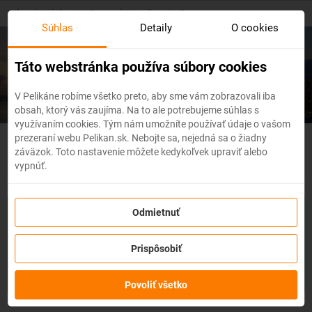
Skip
Hlavná stránka
/
Severná Amerika
/
Panama
to
Súhlas
Detaily
O cookies
main
content
Lacné letenky
Panama
Táto webstránka používa súbory cookies
V Pelikáne robíme všetko preto, aby sme vám zobrazovali iba
obsah, ktorý vás zaujíma. Na to ale potrebujeme súhlas s
využívaním cookies. Tým nám umožníte používať údaje o vašom
prezeraní webu Pelikan.sk. Nebojte sa, nejedná sa o žiadny
- Flexibilné letenky
záväzok. Toto nastavenie môžete kedykoľvek upraviť alebo
vypnúť.
So službou
zmena z akéhokoľvek dôvodu
môžete zmeniť
Odmietnuť
prvky rezervácie ako
dátum, destináciu
alebo aj
cestujúcich
z
letenky do 3 dní pred odletom
bez udania dôvodu!
Po
Prispôsobiť
zakúpení služby získate na zmenu údajov na letenke k
dispozícii
kredit vo výške až 80% ceny z rezervácie.
Službu si
môžete zakúpiť priamo pri procese rezervácie letenky.
Povoliť všetko