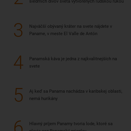
siedmich divov sveta vytvorených ľudskou rukou
3
Najväčší obývaný kráter na svete nájdete v
Paname, v meste El Valle de Antón
4
Panamská káva je jedna z najkvalitnejších na
svete
5
Aj keď sa Panama nachádza v karibskej oblasti,
nemá hurikány
6
Hlavný príjem Panamy tvoria lode, ktoré sa