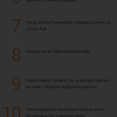
plavia cez Panamský prieplav
7
Počas stavby Panamského prieplavu zomrelo až
12-tisíc ľudí
8
Panama má až 2500 kilometrov pláží
9
Hlavné mesto, Panama City, je jediným mestom
na svete s vlastným dažďovým pralesom
10
Počet obyvateľov Panamy je 4 milióny, z toho
len polovica žije v hlavnom meste