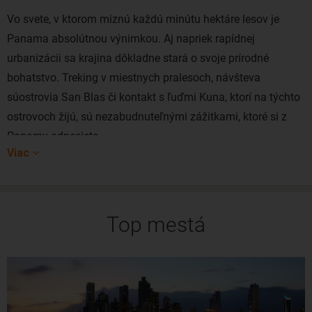
Vo svete, v ktorom miznú každú minútu hektáre lesov je
Panama absolútnou výnimkou. Aj napriek rapídnej
urbanizácii sa krajina dôkladne stará o svoje prírodné
bohatstvo. Treking v miestnych pralesoch, návšteva
súostrovia San Blas či kontakt s ľuďmi Kuna, ktorí na týchto
ostrovoch žijú, sú nezabudnuteľnými zážitkami, ktoré si z
Panamy odnesiete.
Viac
A samozrejme, spomenúť musíme pulzujúce hlavné mesto
Panama City. Metropola je zmesou panamskej kultúry,
tropických pralesov a južanského temperamentu. Hektická
Top mestá
zmes vôní a ľudí, ktorá je obrazom každodenného života v
Centrálnej Amerike.
Lacné letenky do Panamy viete rezervovať aj z okolitých
letísk. Priamy let do Panamy z našich končín neexistuje, s
jedným prestupom však možno letieť s obľúbenými