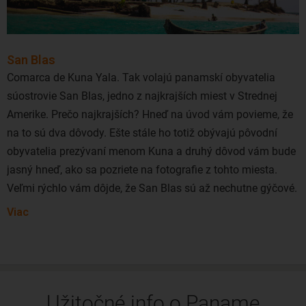
a zaplatili si miestneho sprievodcu. Určite odporúčame
navštíviť staré mesto Casco Viejo, Panamský prieplav,
miestne rybárske trhy, dať si drink v niektorom z
San Blas
mrakodrapov Panama City a ochutnať tradičnú miestnu
Comarca de Kuna Yala. Tak volajú panamskí obyvatelia
kuchyňu.
súostrovie San Blas, jedno z najkrajších miest v Strednej
Amerike. Prečo najkrajších? Hneď na úvod vám povieme, že
Lacné letenky do Panamy viete rezervovať aj z okolitých
na to sú dva dôvody. Ešte stále ho totiž obývajú pôvodní
letísk ako Viedeň, Budapešť či Praha. Priamy let z našich
obyvatelia prezývaní menom Kuna a druhý dôvod vám bude
končín neexistuje, avšak veľmi komfortne možno letieť s
jasný hneď, ako sa pozriete na fotografie z tohto miesta.
jedným prestupom so spoločnosťami ako Turkish Airlines či
Veľmi rýchlo vám dôjde, že San Blas sú až nechutne gýčové.
Air France.
A taká je aj realita. Proste raj s veľkým R.
Viac
Koľko ich vlastne je? Niečo cez 400. A sú roztrúsené pri
pobreží Panamy až k hraniciam s Kolumbiou. A miestni
Indiáni, ktorí ich vlastnia a obhospodarujú radi hovoria, že
majú na každý deň v roku jeden ostrov.
Užitočné info o Paname