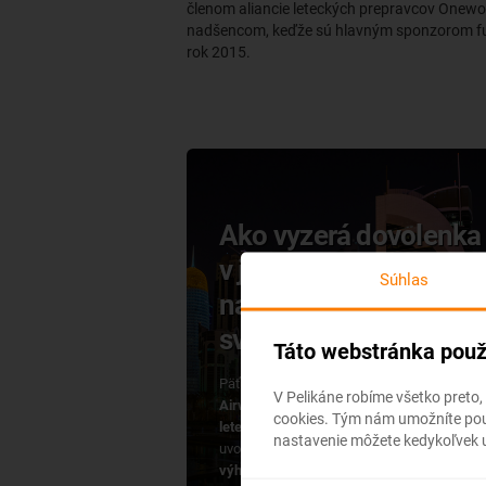
členom aliancie leteckých prepravcov Onewor
nadšencom, keďže sú hlavným sponzorom fut
rok 2015.
Ako vyzerá dovolenka
v jednej z
Súhlas
najbohatších krajín
sveta? Vitajte v Katare
Táto webstránka použ
Päťhviezdičková letecká spoločnosť
Qatar
V Pelikáne robíme všetko preto,
Airways
a nositeľ ocenenia
najlepšia
cookies. Tým nám umožníte použ
letecká spoločnosť za rok 2019
aktuálne
nastavenie môžete kedykoľvek u
uvoľnila do predaja
letenky do Dohy za
výhodné ceny.