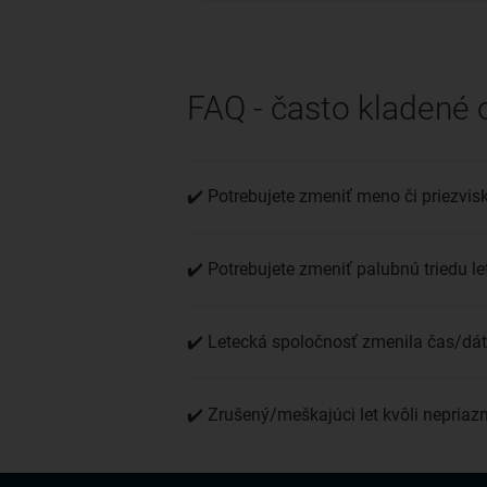
FAQ - často kladené 
✔️ Potrebujete zmeniť meno či priezvis
✔️ Potrebujete zmeniť palubnú triedu le
✔️ Letecká spoločnosť zmenila čas/dátu
✔️ Zrušený/meškajúci let kvôli nepria