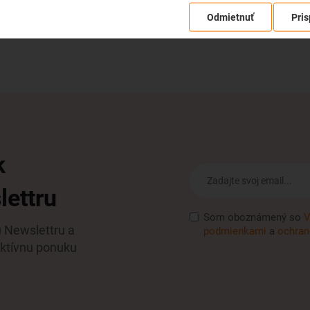
Odmietnuť
Pris
k
lettru
Som oboznámený so
V
u Newslettru a
podmienkami
a
ochran
aktívnu ponuku