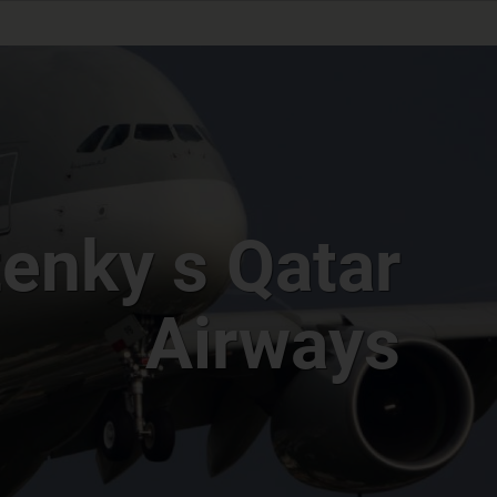
tenky s Qatar
Airways