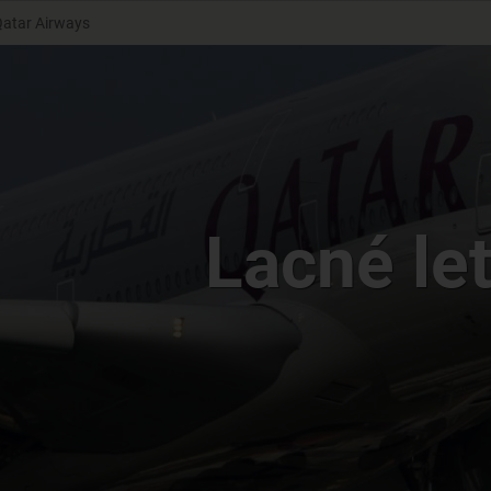
atar Airways
Lacné le