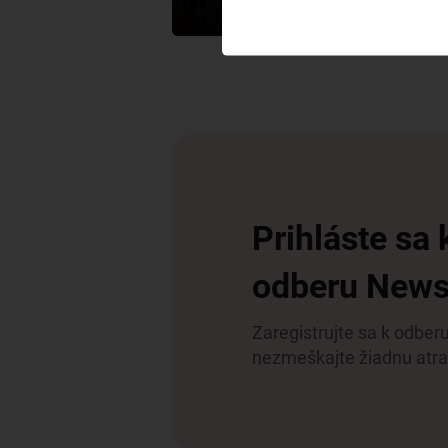
Prihláste sa 
odberu News
Zaregistrujte sa k odber
nezmeškajte žiadnu atr