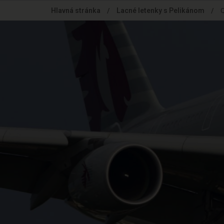
Skip
Hlavná stránka
/
Lacné letenky s Pelikánom
/
Q
to
main
content