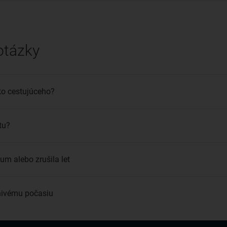
otázky
ko cestujúceho?
tu?
m alebo zrušila let
znivému počasiu