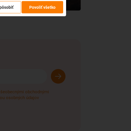
pôsobiť
Povoliť všetko
šeobecnými obchodnými
ou osobných údajov