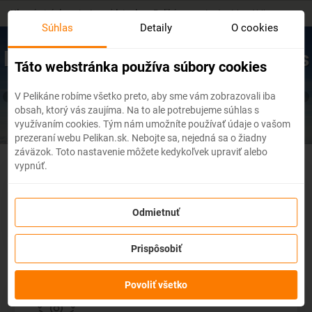
Skip
Hlavná stránka
/
Lacné letenky s Pelikánom
/
Austrian Airlines
to
Súhlas
Detaily
O cookies
main
content
Lacné letenky s Austrian Airlines
Táto webstránka používa súbory cookies
V Pelikáne robíme všetko preto, aby sme vám zobrazovali iba
obsah, ktorý vás zaujíma. Na to ale potrebujeme súhlas s
využívaním cookies. Tým nám umožníte používať údaje o vašom
prezeraní webu Pelikan.sk. Nebojte sa, nejedná sa o žiadny
záväzok. Toto nastavenie môžete kedykoľvek upraviť alebo
vypnúť.
Servis
Odmietnuť
VIAC
Prispôsobiť
Povoliť všetko
Dostupnosť