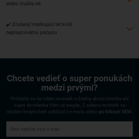
alebo zrušila let
✔️ Zrušený/meškajúci let kvôli
nepriaznivému počasiu
Chcete vedieť o super ponukách
medzi prvými?
Prihláste sa na odber noviniek a žiadna akčná letenka ani
super dovolenka Vám už neujde. Z odberu noviniek sa
môžete kedykoľvek odhlásiť z e-mailu alebo
po kliknutí SEM
.