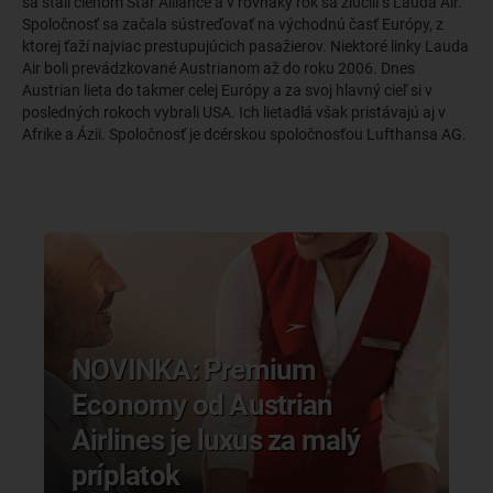
sa stali členom Star Alliance a v rovnaký rok sa zlúčili s Lauda Air.
Spoločnosť sa začala sústreďovať na východnú časť Európy, z
ktorej ťaží najviac prestupujúcich pasažierov. Niektoré linky Lauda
Air boli prevádzkované Austrianom až do roku 2006. Dnes
Austrian lieta do takmer celej Európy a za svoj hlavný cieľ si v
posledných rokoch vybrali USA. Ich lietadlá však pristávajú aj v
Afrike a Ázii. Spoločnosť je dcérskou spoločnosťou Lufthansa AG.
NOVINKA: Premium
Economy od Austrian
Airlines je luxus za malý
príplatok