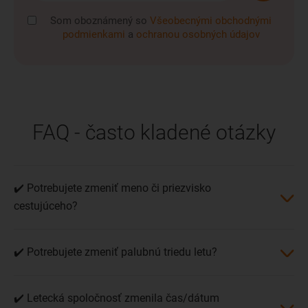
Som oboznámený so
Všeobecnými obchodnými
podmienkami
a
ochranou osobných údajov
FAQ - často kladené otázky
✔️ Potrebujete zmeniť meno či priezvisko
cestujúceho?
✔️ Potrebujete zmeniť palubnú triedu letu?
✔️ Letecká spoločnosť zmenila čas/dátum