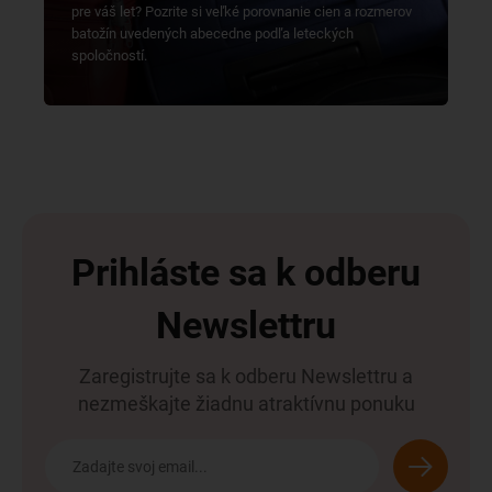
pre váš let? Pozrite si veľké porovnanie cien a rozmerov
batožín uvedených abecedne podľa leteckých
spoločností.
Prihláste sa k odberu
Newslettru
Zaregistrujte sa k odberu Newslettru a
nezmeškajte žiadnu atraktívnu ponuku