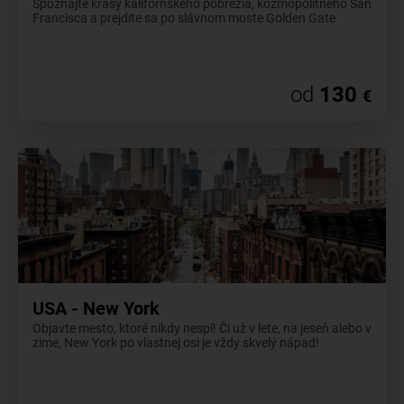
Spoznajte krásy kalifornského pobrežia, kozmopolitného San
Francisca a prejdite sa po slávnom moste Golden Gate
od
130
€
USA - New York
Objavte mesto, ktoré nikdy nespí! Či už v lete, na jeseň alebo v
zime, New York po vlastnej osi je vždy skvelý nápad!