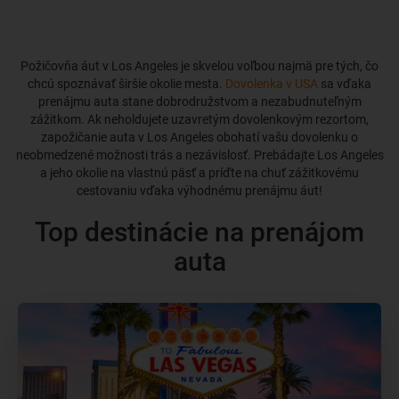
Požičovňa áut v Los Angeles je skvelou voľbou najmä pre tých, čo
chcú spoznávať širšie okolie mesta.
Dovolenka v USA
sa vďaka
prenájmu auta stane dobrodružstvom a nezabudnuteľným
zážitkom. Ak neholdujete uzavretým dovolenkovým rezortom,
zapožičanie auta v Los Angeles obohatí vašu dovolenku o
neobmedzené možnosti trás a nezávislosť. Prebádajte Los Angeles
a jeho okolie na vlastnú päsť a príďte na chuť zážitkovému
cestovaniu vďaka výhodnému prenájmu áut!
Top destinácie na prenájom
auta