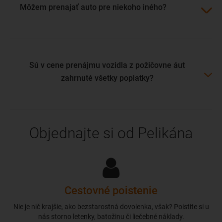
Môžem prenajať auto pre niekoho iného?
Sú v cene prenájmu vozidla z požičovne áut
zahrnuté všetky poplatky?
Objednajte si od Pelikána
Cestovné poistenie
Nie je nič krajšie, ako bezstarostná dovolenka, však? Poistite si u
nás storno letenky, batožinu či liečebné náklady.