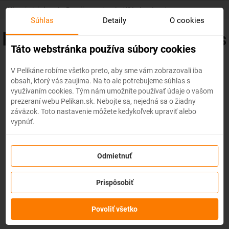
Skip
Hlavná stránka
/
Prenájom auta
/
USA - Los Angeles
to
Súhlas
Detaily
O cookies
main
Prenájom auta Los Angeles
content
Táto webstránka používa súbory cookies
V Pelikáne robíme všetko preto, aby sme vám zobrazovali iba
obsah, ktorý vás zaujíma. Na to ale potrebujeme súhlas s
využívaním cookies. Tým nám umožníte používať údaje o vašom
prezeraní webu Pelikan.sk. Nebojte sa, nejedná sa o žiadny
záväzok. Toto nastavenie môžete kedykoľvek upraviť alebo
vypnúť.
Odmietnuť
Prispôsobiť
Povoliť všetko