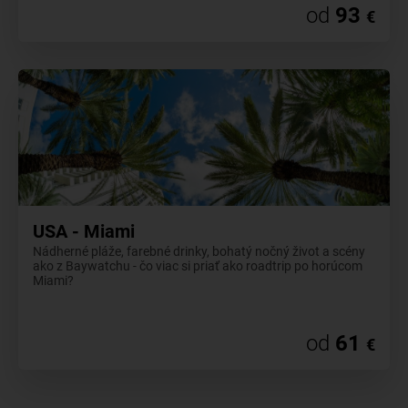
od
93
€
USA - Miami
Nádherné pláže, farebné drinky, bohatý nočný život a scény
ako z Baywatchu - čo viac si priať ako roadtrip po horúcom
Miami?
od
61
€