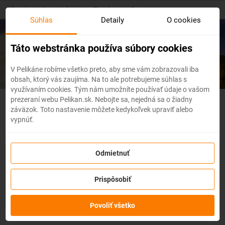
Skip
Hlavná stránka
/
Ázia
/
Thajsko
/
Bangkok
to
Súhlas
Detaily
O cookies
main
content
Lacné letenky
Bangkok
Táto webstránka používa súbory cookies
V Pelikáne robíme všetko preto, aby sme vám zobrazovali iba
obsah, ktorý vás zaujíma. Na to ale potrebujeme súhlas s
využívaním cookies. Tým nám umožníte používať údaje o vašom
prezeraní webu Pelikan.sk. Nebojte sa, nejedná sa o žiadny
Thajsko - Flexibilné letenky
záväzok. Toto nastavenie môžete kedykoľvek upraviť alebo
vypnúť.
So službou
zmena z akéhokoľvek dôvodu
môžete zmeniť
Odmietnuť
prvky rezervácie ako
dátum, destináciu
alebo aj
cestujúcich
z
letenky do 3 dní pred odletom
bez udania dôvodu!
Po
Prispôsobiť
zakúpení služby získate na zmenu údajov na letenke k
dispozícii
kredit vo výške až 80% ceny z rezervácie.
Službu si
môžete zakúpiť priamo pri procese rezervácie letenky.
Povoliť všetko