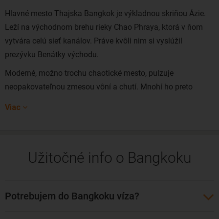
Hlavné mesto Thajska Bangkok je výkladnou skriňou Ázie.
Leží na východnom brehu rieky Chao Phraya, ktorá v ňom
vytvára celú sieť kanálov. Práve kvôli nim si vyslúžil
prezývku Benátky východu.
Moderné, možno trochu chaotické mesto, pulzuje
neopakovateľnou zmesou vôní a chutí. Mnohí ho preto
právom považujú za gastronomické nebo. Hoci je tvorený až
Viac
50 štvrťami, za najvýznamnejšie mestské časti sa považujú:
backpackerský Khao San Road, noblesný Bangkok Riverside,
kozmopolitný Sukhumvit, prírodou dýchajúci Silom, módny
Užitočné info o Bangkoku
Siam, nákupný raj Pratunam a rušná čínska štvrť Chinatown.
Túto ázijskú metropolu čoraz viac obľubujú aj našinci. Lacné
letenky do Bangkoku najčastejšie kúpite z Viedne (Turkish
Potrebujem do Bangkoku víza?
Airlines,
Emirates Airlines
), Budapešti (
Qatar Airways
,
Emirates Airlines) a Prahy (Air France, Air Berlin,
Turkish