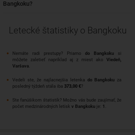
Bangkoku?
Letecké štatistiky o Bangkoku
Nemáte radi prestupy? Priamo
do Bangkoku
si
môžete zaletieť napríklad aj z miest ako
Viedeň,
Varšava
.
Vedeli ste, že najlacnejšia letenka
do Bangkoku
za
posledný týždeň stála iba
?
373,00 €
Ste fanúšikom štatistík? Možno vás bude zaujímať, že
počet medzinárodných letísk
v Bangkoku
je:
1
.