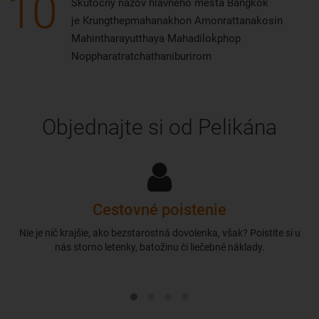
10
Skutočný názov hlavného mesta Bangkok
je Krungthepmahanakhon Amonrattanakosin
Mahintharayutthaya Mahadilokphop
Noppharatratchathaniburirom
Objednajte si od Pelikána
Cestovné poistenie
Nie je nič krajšie, ako bezstarostná dovolenka, však? Poistite si u
nás storno letenky, batožinu či liečebné náklady.