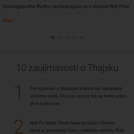
Smaragdového Budhu nachádzajúca sa v chráme Wat Phra
Kaew. Socha je najposvätnejším náboženským objektom
Viac
v celom Thajsku.
10 zaujímavostí o Thajsku
1
Pre rozhovor s thajským kráľom bol vynájdený
unikátny jazyk, ktorý je určený iba na tento jeden
druh rozhovoru
2
Wat Pa Maha Chedi Kaew je názov chrámu,
ktorý je postavený čisto z jedného miliónu fliaš