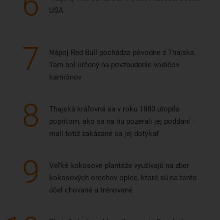
6
USA
7
Nápoj Red Bull pochádza pôvodne z Thajska.
Tam bol určený na povzbudenie vodičov
kamiónov
8
Thajská kráľovná sa v roku 1880 utopila
popritom, ako sa na ňu pozerali jej poddaní –
mali totiž zakázané sa jej dotýkať
9
Veľké kokosové plantáže využívajú na zber
kokosových orechov opice, ktoré sú na tento
účel chované a trénované