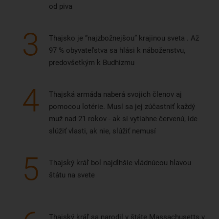
od piva
3
Thajsko je “najzbožnejšou” krajinou sveta . Až
97 % obyvateľstva sa hlási k náboženstvu,
predovšetkým k Budhizmu
4
Thajská armáda naberá svojich členov aj
pomocou lotérie. Musí sa jej zúčastniť každý
muž nad 21 rokov - ak si vytiahne červenú, ide
slúžiť vlasti, ak nie, slúžiť nemusí
5
Thajský kráľ bol najdlhšie vládnúcou hlavou
štátu na svete
Thajský kráľ sa narodil v štáte Massachusetts v