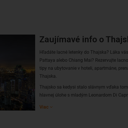
Zaujímavé info o Thaj
Hľadáte lacné letenky do Thajska? Láka vás
Pattaya alebo Chiang Mai? Rezervujte lacno
tipy na ubytovanie v hoteli, apartmáne, pre
Thajska.
Thajsko sa kedysi stalo slávnym vďaka tomu
hlavnej úlohe s mladým Leonardom Di Capri
milióny turistov z celého sveta, ktorých lák
Viac
exotické vnútrozemie, špičkové rezorty, ale
Ak do Thajska prilietate z Európy, vaše pr