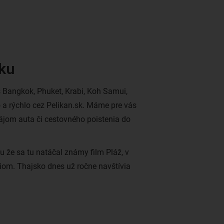
sku
 Bangkok, Phuket, Krabi, Koh Samui,
 a rýchlo cez Pelikan.sk. Máme pre vás
nájom auta či cestovného poistenia do
 že sa tu natáčal známy film Pláž, v
om. Thajsko dnes už ročne navštívia
ajú krásne piesočnaté pláže s palmami,
 aj dobrodružstvo na každom kroku.
vé kroky pravdepodobne povedú do