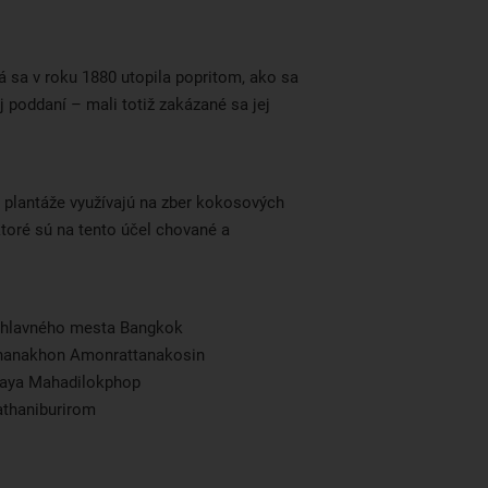
á sa v roku 1880 utopila popritom, ako sa
ej poddaní – mali totiž zakázané sa jej
plantáže využívajú na zber kokosových
toré sú na tento účel chované a
 hlavného mesta Bangkok
hanakhon Amonrattanakosin
haya Mahadilokphop
athaniburirom