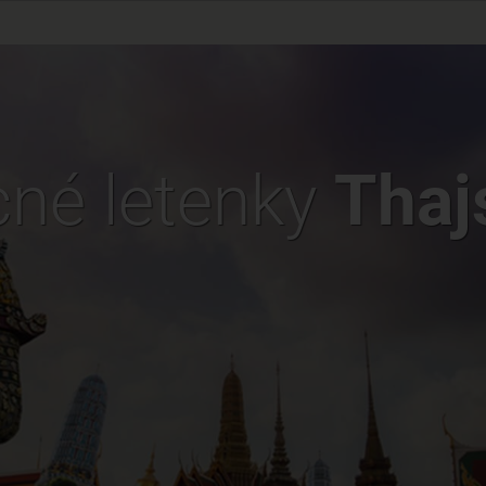
cné letenky
Thaj