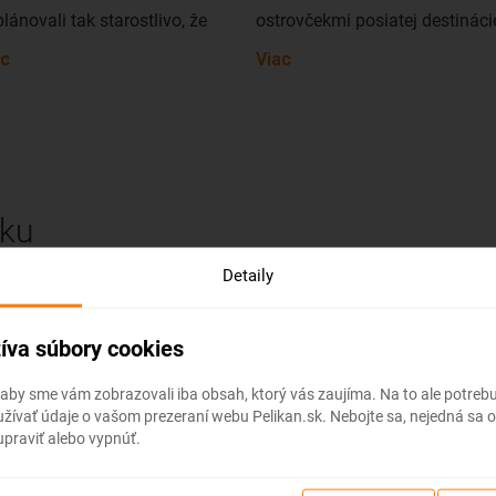
lánovali tak starostlivo, že
ostrovčekmi posiatej destináci
 videli všetko to, čo robí z
nepoškvrnila ani ničivá prílivo
ac
Viac
to miesta dovolenkový raj.
vlna v roku 2004, ani húfy
dovolenkárov, batôžkarov a
leli sme si, že to preto ho
športovcov, ktorí sa sem
ezývajú perlou Andamanského
každoročne vracajú. Krabi si
a, no neskôr sme zistili, že
skrátka stále zachováva svoj
iaľto kedysi vyvážali najviac
sku
šarm a my ho za to milujeme.
ál široko-ďaleko. Ale späť k
ketu. Je to prekrásny ostrov a
Pretože okrem bielych pláží
Detaily
chcete zažiť to najkrajšie, čo
lemovaných parádnou scenéri
jsko ponúka, určite by ste ho
a jedinečnými skalnými útvarm
íva súbory cookies
mali vynechať.
ponúka ešte omnoho viac. V
pred vstupom do Thajska?
oblasti Krabi je vyše 200 ostro
 aby sme vám zobrazovali iba obsah, ktorý vás zaujíma. Na to ale potre
ket je exotický ostrov ležiaci
ívať údaje o vašom prezeraní webu Pelikan.sk. Nebojte sa, nejedná sa o
Niektoré sú menšie než vaša
hozápadne od pobrežia
praviť alebo vypnúť.
obývačka, na iné sa budete s
?
ajska. Je najväčším thajským
úžasom a pokorou pozerať a
rovom a zároveň jediný ostrov,