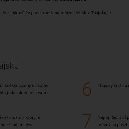
Emirates, Qatar Airways, Thai
ways, Thai Airways, Turkish
Airways, EVA Air či Austrian
lines, EVA Air či Aeroflot. Let
ude zaujímať, že počet medzinárodných letísk
v Thajsku
je:
Airlines.
á aj s krátkym prestupom
bližne trinásť hodín.
Let trvá aj s krátkym prestupo
približne trinásť hodín.
uket má druhé najväčšie
Medzinárodné letisko Krabi je 
isko v Thajsku a spája
mesta vzdialené približne 11
ulárny turistický ostrov so
kilometrov a slúži predovšetk
tom. Aj s miestami ako
ajsku
na vnútroštátne lety. Terminál 
ngkok, Chiang Mai, Ko Samui,
na pomery letiska veľký a veľm
ttaya, malajským Kuala
6
dobre udržiavaný.
mpurom, Singapurom a
om bol vynájdený unikátny
Thajský kráľ sa
tento jeden druh rozhovoru
koro napríklad aj s Macau.
isko ročne vybaví okolo 16
iónov pasažierov. Obrovský
7
or turistov a problémy s
zov chrámu, ktorý je
Nápoj Red Bull 
rkovaním si pred časom
ónu fliaš od piva
určený na povz