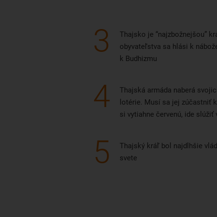
letenku. Z Bangkoku sa sem
vyž
dostanete autobusom do 2 hodín.
ter
3
Air
Thajsko je “najzbožnejšou” kr
pri
obyvateľstva sa hlási k nábo
kto
k Budhizmu
let
4
Thajská armáda naberá svoji
lotérie. Musí sa jej zúčastniť
si vytiahne červenú, ide slúžiť 
5
Thajský kráľ bol najdlhšie vl
svete