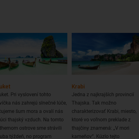
hlavného mesta Bangkoku. Toto vždy živé v
oproti európskym mestám. Nie náhodou sa 
východu.
Ak si budete chcieť oddýchnuť od rušného
obľúbených turistických destinácii zo zozn
alebo Chiang Mai. Prípadne ak sa chcete v
dobrodružnejšieho ducha, zabezpečte si v 
vyberte sa spoznávať ryžové polia a menej 
Lacné letenky do Thajska si viete kúpiť s od
uket
Krabi
leteckých spoločností lietajúcich do Thajsk
ket. Pri vyslovení tohto
Jedna z najkrajších provincií
s aspoň 1 prestupom, pričom
let do Thajska
víčka nás zahrejú slnečné lúče,
Thajska. Tak možno
že si viete vychutnať 2 destinácie počas jed
čujeme šum mora a ovalí nás
charakterizovať Krabi, miesto,
aj do ďalších populárnych ázijských destiná
úci thajský vzduch. Na tomto
ktoré vo voľnom preklade z
hernom ostrove sme strávili
thajčiny znamená: „V mori
ruba týždeň, no program
kameňov“. Kúzlo tejto