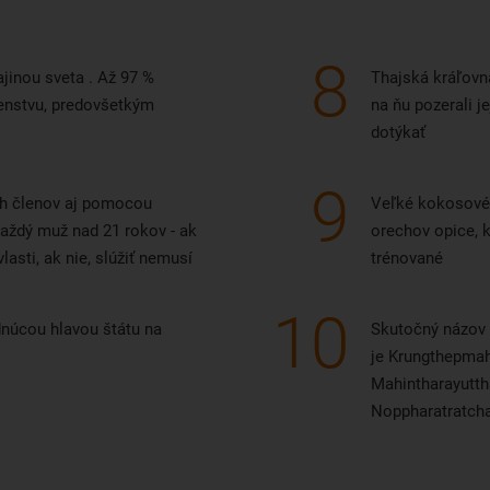
iadali otvorenie nového
minálu. Phuket International
8
port, medzinárodný terminál,
ajinou sveta . Až 97 %
Thajská kráľovn
stavili hneď vedľa starého,
ženstvu, predovšetkým
na ňu pozerali j
rý dnes slúži vnútroštátnym
dotýkať
om.
9
ch členov aj pomocou
Veľké kokosové 
 každý muž nad 21 rokov - ak
orechov opice, k
vlasti, ak nie, slúžiť nemusí
trénované
10
ádnúcou hlavou štátu na
Skutočný názov
je Krungthepma
Mahintharayutt
Noppharatratch