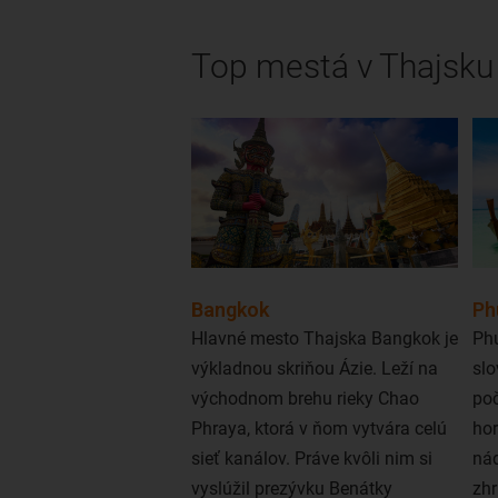
Top mestá v Thajsku
Bangkok
Ph
Hlavné mesto Thajska Bangkok je
Phu
výkladnou skriňou Ázie. Leží na
slo
východnom brehu rieky Chao
po
Phraya, ktorá v ňom vytvára celú
hor
sieť kanálov. Práve kvôli nim si
nád
vyslúžil prezývku Benátky
zh