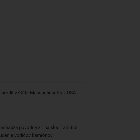
Medzinárodné letisko Samui
Airport je zážitok sám o sebe. Tí,
ktorí sa rozhodnú tráviť
m
dovolenku na Koh Samui už od
začiatku, letisko určite neminú.
od
Garantujeme vám, že krajšie ste
ešte nevideli. Je neprekonateľným
ým
unikátom. Fúziou všetkého
je
moderného a prírody.
i
 narodil v štáte Massachusetts v USA
pochádza pôvodne z Thajska. Tam bol
budenie vodičov kamiónov