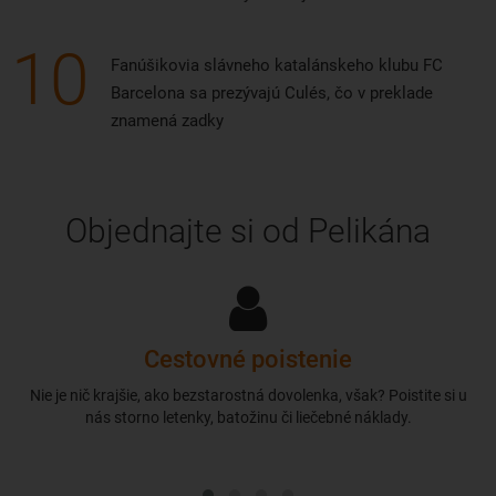
10
Fanúšikovia slávneho katalánskeho klubu FC
Barcelona sa prezývajú Culés, čo v preklade
znamená zadky
Objednajte si od Pelikána
Cestovné poistenie
Nie je nič krajšie, ako bezstarostná dovolenka, však? Poistite si u
nás storno letenky, batožinu či liečebné náklady.