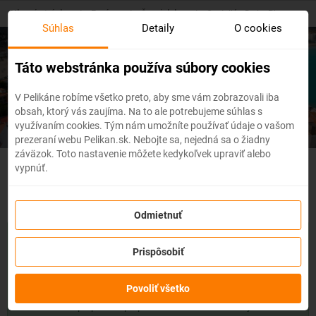
Skip
Hlavná stránka
/
Európa
/
Španielsko
/
Castellón De La Plana
to
Súhlas
Detaily
O cookies
main
content
Lacné letenky
Castellón de la
Táto webstránka používa súbory cookies
Plana
V Pelikáne robíme všetko preto, aby sme vám zobrazovali iba
obsah, ktorý vás zaujíma. Na to ale potrebujeme súhlas s
využívaním cookies. Tým nám umožníte používať údaje o vašom
prezeraní webu Pelikan.sk. Nebojte sa, nejedná sa o žiadny
záväzok. Toto nastavenie môžete kedykoľvek upraviť alebo
vypnúť.
Španielsko - Flexibilné letenky
Odmietnuť
So službou
zmena z akéhokoľvek dôvodu
môžete zmeniť
prvky rezervácie ako
dátum, destináciu
alebo aj
cestujúcich
z
Prispôsobiť
letenky do 3 dní pred odletom
bez udania dôvodu!
Po
zakúpení služby získate na zmenu údajov na letenke k
Povoliť všetko
dispozícii
kredit vo výške až 80% ceny z rezervácie.
Službu si
môžete zakúpiť priamo pri procese rezervácie letenky.