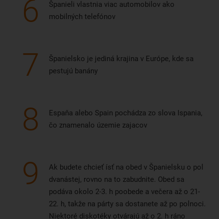
6
Španieli vlastnia viac automobilov ako
mobilných telefónov
7
Španielsko je jediná krajina v Európe, kde sa
pestujú banány
8
Espaňa alebo Spain pochádza zo slova Ispania,
čo znamenalo územie zajacov
9
Ak budete chcieť ísť na obed v Španielsku o pol
dvanástej, rovno na to zabudnite. Obed sa
podáva okolo 2-3. h poobede a večera až o 21-
22. h, takže na párty sa dostanete až po polnoci.
Niektoré diskotéky otvárajú až o 2. h ráno