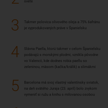
svete
3
Takmer polovica olivového oleja a 75% šafránu
je vyprodukovaných práve v Španielsku
4
Slávna Paella, ktorú takmer v celom Španielsku
podávajú s morskými plodmi, vznikla pôvodne
vo Valencii, kde dodnes robia paellu so
zeleninou, mäsom (kačka/králik) a slimákmi
5
Barcelona má svoj vlastný valentínsky sviatok,
na deň svätého Juraja (23. apríl) bolo zvykom
vymeniť si ružu a knihu s milovanou osobou