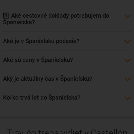
ktorý sa odohráva predovšetkým na miestnych námestiach.
A aj keď mesto nie je až takým miláčikom turistov ako veľké
1️⃣ Aké cestovné doklady potrebujem do
španielske metropoly Madrid, Barcelona či Valencia, ponúka
Španielska?
však množstvo zaujímavých pamiatok. 58 metrov vysokú
zvonicu, katedrálu Panny Márie či nádhernú prístavnú štvrť.
Aké je v Španielsku počasie?
Lacné letenky do Castellónu viete rezervovať aj z našich
končín. Priamy let z Budapešti zabezpečuje letecká
Aké sú ceny v Španielsku?
spoločnosť Wizz Air.
Aký je aktuálny čas v Španielsku?
Koľko trvá let do Španielska?
Tipy, čo treba vidieť v Castellón