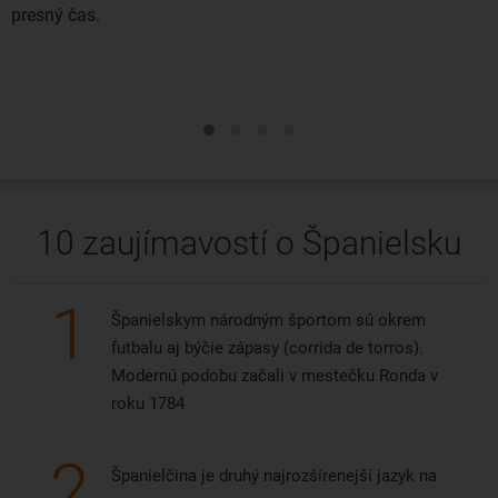
presný čas.
10 zaujímavostí o Španielsku
1
Španielskym národným športom sú okrem
futbalu aj býčie zápasy (corrida de torros).
Modernú podobu začali v mestečku Ronda v
roku 1784
2
Španielčina je druhý najrozšírenejší jazyk na