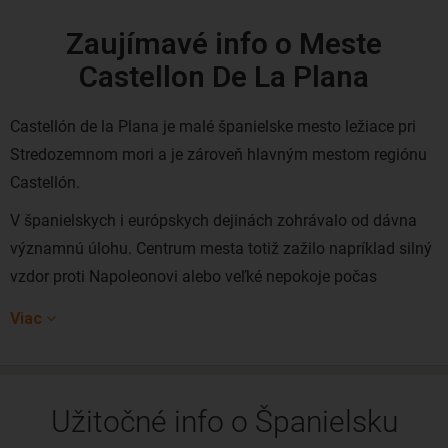
Zaujímavé info o Meste
Castellon De La Plana
Castellón de la Plana je malé španielske mesto ležiace pri
Stredozemnom mori a je zároveň hlavným mestom regiónu
Castellón.
V španielskych i európskych dejinách zohrávalo od dávna
významnú úlohu. Centrum mesta totiž zažilo napríklad silný
vzdor proti Napoleonovi alebo veľké nepokoje počas
španielskej občianskej vojny v tridsiatych rokoch
Viac
20.storočia. V tom čase bolo centrum mesta veľmi vážne
poškodené.
V súčasnosti je však Castellón de la Plana krásne slnečné
Užitočné info o Španielsku
mesto s temperamentným a rušným španielskym životom,