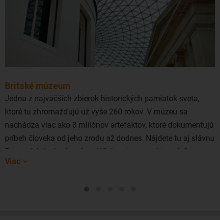
Britské múzeum
Jedna z najväčších zbierok historických pamiatok sveta,
ktoré tu zhromažďujú už vyše 260 rokov. V múzeu sa
nachádza viac ako 8 miliónov artefaktov, ktoré dokumentujú
príbeh človeka od jeho zrodu až dodnes. Nájdete tu aj slávnu
Rosettskú dosku, ktorá rozlúštila tajomstvo hieroglyfov.
Viac