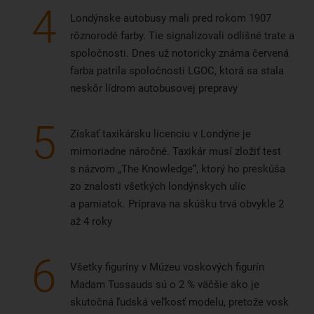
4
Londýnske autobusy mali pred rokom 1907
rôznorodé farby. Tie signalizovali odlišné trate a
spoločnosti. Dnes už notoricky známa červená
farba patrila spoločnosti LGOC, ktorá sa stala
neskôr lídrom autobusovej prepravy
5
Získať taxikársku licenciu v Londýne je
mimoriadne náročné. Taxikár musí zložiť test
s názvom „The Knowledge“, ktorý ho preskúša
zo znalosti všetkých londýnskych ulíc
a pamiatok. Príprava na skúšku trvá obvykle 2
až 4 roky
6
Všetky figuríny v Múzeu voskových figurín
Madam Tussauds sú o 2 % väčšie ako je
skutočná ľudská veľkosť modelu, pretože vosk