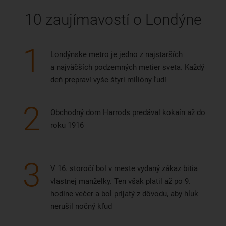
10 zaujímavostí o Londýne
1
Londýnske metro je jedno z najstarších
a najväčších podzemných metier sveta. Každý
deň prepraví vyše štyri milióny ľudí
2
Obchodný dom Harrods predával kokaín až do
roku 1916
3
V 16. storočí bol v meste vydaný zákaz bitia
vlastnej manželky. Ten však platil až po 9.
hodine večer a bol prijatý z dôvodu, aby hluk
nerušil nočný kľud