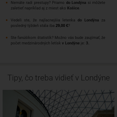
Heathrow, z
Viedne
naň lietajú spoločnosti
Lufthansa
a
Nemáte radi prestupy? Priamo
do Londýna
si môžete
zaletieť napríklad aj z miest ako
Košice
.
Swiss International Air Lines.
Vedeli ste, že najlacnejšia letenka
do Londýna
za
posledný týždeň stála iba
?
29,00 €
Ste fanúšikom štatistík? Možno vás bude zaujímať, že
počet medzinárodných letísk
v Londýne
je:
3.
Tipy, čo treba vidieť v Londýne