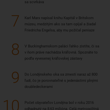
sa scvrkáva
7
Karl Marx napísal knihu Kapitál v Britskom
múzeu, medzitým ako sa tam opíjal a žiadal
Friedricha Engelsa, aby mu požičal peniaze
8
V Buckinghamskom paláci ľahko zistíte, či sa
v ňom práve nachádza kráľovná. Spoznáte to
podľa vyvesenej kráľovskej zástavy
9
Do Londýnskeho oka sa zmestí naraz až 800
ľudí, čo je porovnateľné s jedenástimi plnými
doubledeckerami
10
Počet obyvateľov Londýna bol v roku 2016
odhadnutý na 8,63 milióna. Celá metropolitná