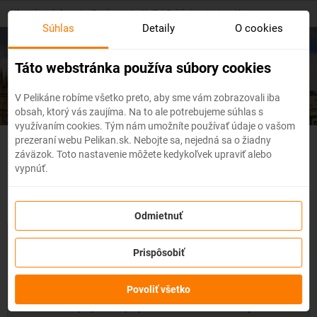
Skip
Hlavná stránka
/
Európa
/
Veľká Británia
/
Londýn
to
Súhlas
Detaily
O cookies
main
content
Lacné letenky
Londýn
Táto webstránka používa súbory cookies
V Pelikáne robíme všetko preto, aby sme vám zobrazovali iba
obsah, ktorý vás zaujíma. Na to ale potrebujeme súhlas s
využívaním cookies. Tým nám umožníte používať údaje o vašom
prezeraní webu Pelikan.sk. Nebojte sa, nejedná sa o žiadny
Veľká Británia - Flexibilné
záväzok. Toto nastavenie môžete kedykoľvek upraviť alebo
vypnúť.
letenky
Odmietnuť
So službou
zmena z akéhokoľvek dôvodu
môžete zmeniť
prvky rezervácie ako
dátum, destináciu
alebo aj
cestujúcich
z
Prispôsobiť
letenky do 3 dní pred odletom
bez udania dôvodu!
Po
zakúpení služby získate na zmenu údajov na letenke k
Povoliť všetko
dispozícii
kredit vo výške až 80% ceny z rezervácie.
Službu si
môžete zakúpiť priamo pri procese rezervácie letenky.