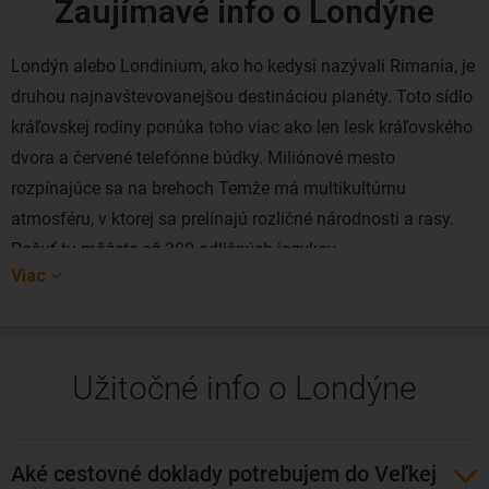
Zaujímavé info o Londýne
Londýn alebo Londinium, ako ho kedysi nazývali Rimania, je
druhou najnavštevovanejšou destináciou planéty. Toto sídlo
kráľovskej rodiny ponúka toho viac ako len lesk kráľovského
dvora a červené telefónne búdky. Miliónové mesto
rozpínajúce sa na brehoch Temže má multikultúrnu
atmosféru, v ktorej sa prelínajú rozličné národnosti a rasy.
Počuť tu môžete až 300 odlišných jazykov.
Viac
Ak by sme preto mali vybrať jedno slovo, ktoré by najlepšie
vystihovalo Londýn, bolo by to slovo diverzita. Hoci má až
48 štvrtí, každá z nich je jedinečnou. Medzi tie najznámejšie
Užitočné info o Londýne
patria azda: divadelný West End, historické City of London,
starobylý Westminster, hipsterský raj Covent Garden a
Shoreditch, múzejný Kensington, rebelský Camden, zelený
Aké cestovné doklady potrebujem do Veľkej
Hyde Park či pobrežný South Bank. V Londýne sa proste