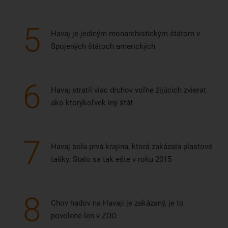
5
Havaj je jediným monarchistickým štátom v
Spojených štátoch amerických
6
Havaj stratil viac druhov voľne žijúcich zvierat
ako ktorýkoľvek iný štát
7
Havaj bola prvá krajina, ktorá zakázala plastové
tašky. Stalo sa tak ešte v roku 2015
8
Chov hadov na Havaji je zakázaný, je to
povolené len v ZOO