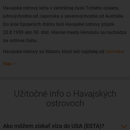
Havajské ostrovy ležia v centrálnej časti Tichého oceánu,
juhovýchodne od Japonska a severovýchodne od Austrálie.
Do únie Spojených štátov boli Havajské ostrovy prijaté
20.8.1959 ako 50. štát. Hlavné mesto Honolulu sa nachádza
na ostrove Oahu.
Havajské ostrovy sú štátom, ktorý leží najďalej od
hlavného
mesta USA
. Od pobrežia Kalifornie sú vzdialené 3800
Viac
kilometrov na juhozápad.
Na Havaji leží najjužnejšie miesto celých Spojených štátov
amerických (konkrétne ho nájdete na Big islande a býva
Užitočné info o Havajských
označovaný ako South Point či v havajčine Ka Lae). Toľko k
ostrovoch
faktom. A teraz si predstavme Havaj z tej stránky, ktorá láka
ľudí najviac.
O Havaji sa hovorí, že je to perla Pacifiku a vôbec sa tomu
Ako môžem získať víza do USA (ESTA)?