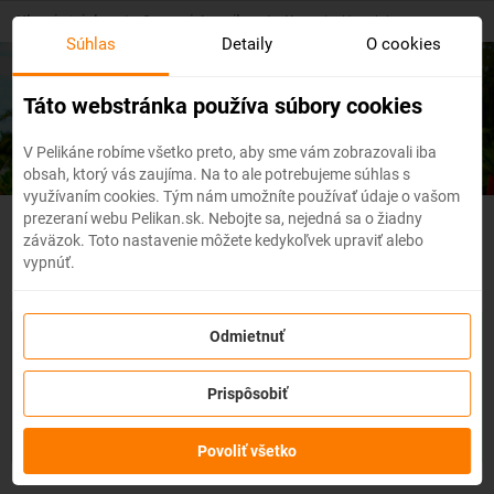
Skip
Hlavná stránka
/
Severná Amerika
/
Usa
/
Honolulu
to
Súhlas
Detaily
O cookies
main
content
Lacné letenky
Honolulu
Táto webstránka používa súbory cookies
V Pelikáne robíme všetko preto, aby sme vám zobrazovali iba
obsah, ktorý vás zaujíma. Na to ale potrebujeme súhlas s
využívaním cookies. Tým nám umožníte používať údaje o vašom
prezeraní webu Pelikan.sk. Nebojte sa, nejedná sa o žiadny
Usa - Flexibilné letenky
záväzok. Toto nastavenie môžete kedykoľvek upraviť alebo
vypnúť.
So službou
zmena z akéhokoľvek dôvodu
môžete zmeniť
Odmietnuť
prvky rezervácie ako
dátum, destináciu
alebo aj
cestujúcich
z
letenky do 3 dní pred odletom
bez udania dôvodu!
Po
Prispôsobiť
zakúpení služby získate na zmenu údajov na letenke k
dispozícii
kredit vo výške až 80% ceny z rezervácie.
Službu si
môžete zakúpiť priamo pri procese rezervácie letenky.
Povoliť všetko