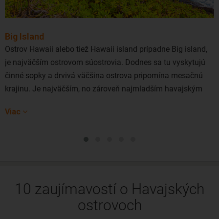
Big Island
Ostrov Hawaii alebo tiež Hawaii island prípadne Big island,
je najväčším ostrovom súostrovia. Dodnes sa tu vyskytujú
činné sopky a drvivá väčšina ostrova pripomína mesačnú
krajinu. Je najväčším, no zároveň najmladším havajským
ostrovom. Zo všetkých obývaných ostrovov má ostrov Big
Viac
island najmenšiu hustotu osídlenia.
10 zaujímavostí o Havajských
ostrovoch