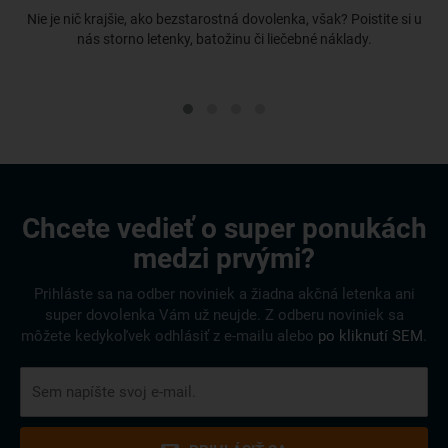
Nie je nič krajšie, ako bezstarostná dovolenka, však? Poistite si u
nás storno letenky, batožinu či liečebné náklady.
Chcete vedieť o super ponukách
medzi prvými?
Prihláste sa na odber noviniek a žiadna akčná letenka ani
super dovolenka Vám už neujde. Z odberu noviniek sa
môžete kedykoľvek odhlásiť z e-mailu alebo
po kliknutí SEM
.