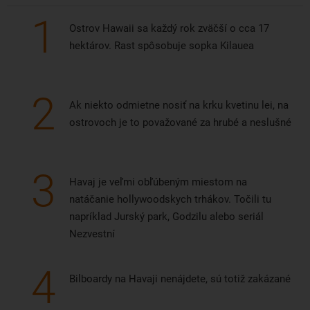
1
Ostrov Hawaii sa každý rok zväčší o cca 17
hektárov. Rast spôsobuje sopka Kilauea
2
Ak niekto odmietne nosiť na krku kvetinu lei, na
ostrovoch je to považované za hrubé a neslušné
3
Havaj je veľmi obľúbeným miestom na
natáčanie hollywoodskych trhákov. Točili tu
napríklad Jurský park, Godzilu alebo seriál
Nezvestní
4
Bilboardy na Havaji nenájdete, sú totiž zakázané