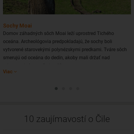
Sochy Moai
Domov záhadných sôch Moai leží uprostred Tichého
oceána. Archeológovia predpokladajú, že sochy boli
vytvorené starovekými polynézskymi predkami. Tváre sôch
smerujú od oceána do dedín, akoby mali držať nad
miestnymi obyvateľmi stráž.
Viac
10 zaujímavostí o Čile