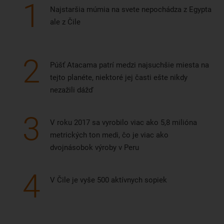
1
Najstaršia múmia na svete nepochádza z Egypta
ale z Čile
2
Púšť Atacama patrí medzi najsuchšie miesta na
tejto planéte, niektoré jej časti ešte nikdy
nezažili dážď
3
V roku 2017 sa vyrobilo viac ako 5,8 milióna
metrických ton medi, čo je viac ako
dvojnásobok výroby v Peru
4
V Čile je vyše 500 aktívnych sopiek