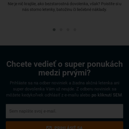
Nie je nič krajšie, ako bezstarostná dovolenka, však? Poistite si u
nás storno letenky, batožinu či liečebné náklady.
Chcete vedieť o super ponukách
medzi prvými?
Prihláste sa na odber noviniek a žiadna akčná letenka ani
super dovolenka Vám už neujde. Z odberu noviniek sa
môžete kedykoľvek odhlásiť z e-mailu alebo
po kliknutí SEM
.
PRIHLÁSIŤ SA