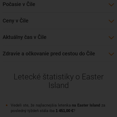
Lacné letenky na Veľkonočný ostrov zoženiete len veľmi
Počasie v Čile
ťažko. Keďže ide o extrémne izolovaný ostrov, z našich
končín sa sem dostanete výhradne po troch či štyroch
Ceny v Čile
prestupoch. Lietajú sem najmä španielske aerolinky Iberia,
juhoamerické Latam Air Lines, prípadne British Airways
Aktuálny čas v Čile
alebo Lufthansa v kooperácii s miestnymi aerolinkami. Na
ďaleký Veľkonočný ostrov môžete ideálne cestovať z
čilského Santiaga alebo súostrovia Tahiti.
Zdravie a očkovanie pred cestou do Čile
Letecké štatistiky o Easter
Island
Vedeli ste, že najlacnejšia letenka
na Easter Island
za
posledný týždeň stála iba
?
1 451,00 €