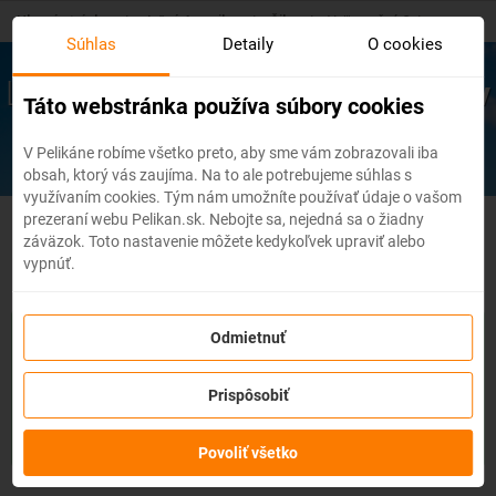
Skip
Hlavná stránka
/
Južná Amerika
/
Čile
/
Veľkonočný Ostrov
to
Súhlas
Detaily
O cookies
main
content
Lacné letenky
Veľkonočný ostrov
Táto webstránka používa súbory cookies
V Pelikáne robíme všetko preto, aby sme vám zobrazovali iba
obsah, ktorý vás zaujíma. Na to ale potrebujeme súhlas s
využívaním cookies. Tým nám umožníte používať údaje o vašom
prezeraní webu Pelikan.sk. Nebojte sa, nejedná sa o žiadny
Čile - Flexibilné letenky
záväzok. Toto nastavenie môžete kedykoľvek upraviť alebo
vypnúť.
So službou
zmena z akéhokoľvek dôvodu
môžete zmeniť
Odmietnuť
prvky rezervácie ako
dátum, destináciu
alebo aj
cestujúcich
z
letenky do 3 dní pred odletom
bez udania dôvodu!
Po
Prispôsobiť
zakúpení služby získate na zmenu údajov na letenke k
dispozícii
kredit vo výške až 80% ceny z rezervácie.
Službu si
môžete zakúpiť priamo pri procese rezervácie letenky.
Povoliť všetko