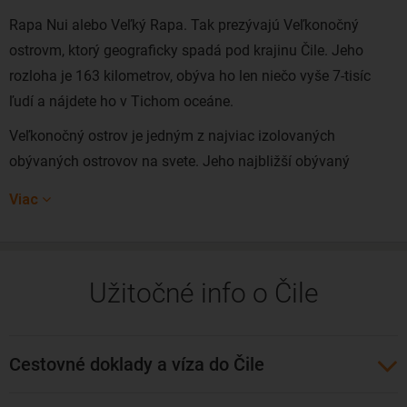
Rapa Nui alebo Veľký Rapa. Tak prezývajú Veľkonočný
ostrovm, ktorý geograficky spadá pod krajinu Čile. Jeho
rozloha je 163 kilometrov, obýva ho len niečo vyše 7-tisíc
ľudí a nájdete ho v Tichom oceáne.
Veľkonočný ostrov je jedným z najviac izolovaných
obývaných ostrovov na svete. Jeho najbližší obývaný
susedný ostrov je ostrov Pitcairn vzdialený 2 075 km.
Viac
Vzdialenosť od pobrežia Južnej Ameriky asi 3 300 km.
Vzdialenosť od pevninskej časti pobrežia Čile je 3 703 km.
Veľkonočný ostrov je vulkanického pôvodu. Na ostrove sú
Užitočné info o Čile
malé piesočné pláže, ktoré sa nachádzajú len na niekoľkých
miestach, napríklad v zátoke Anakena. Ostrov má tiež tri
vyhasnuté krátery a v nich sladkovodné jazerá. Prítomnosť
Cestovné doklady a víza do Čile
známych sôch moai doposiaľ nie je historicky vysvetlená.