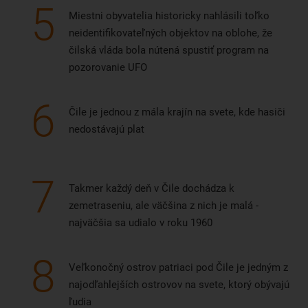
5
Miestni obyvatelia historicky nahlásili toľko
neidentifikovateľných objektov na oblohe, že
čilská vláda bola nútená spustiť program na
pozorovanie UFO
6
Čile je jednou z mála krajín na svete, kde hasiči
nedostávajú plat
7
Takmer každý deň v Čile dochádza k
zemetraseniu, ale väčšina z nich je malá -
najväčšia sa udialo v roku 1960
8
Veľkonočný ostrov patriaci pod Čile je jedným z
najodľahlejších ostrovov na svete, ktorý obývajú
ľudia