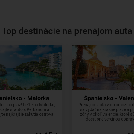
Top destinácie na prenájom auta
anielsko - Malorka
Španielsko - Valen
eň iná pláž! Leťte na Malorku,
Prenájom auta vám umožní o
čajte si auto s Pelikánom a
sa vydať na krásne pláže a p
te najkrajšie zákutia ostrova.
zóny v okolí Valencie, ktoré s
dostupné verejnou dopra