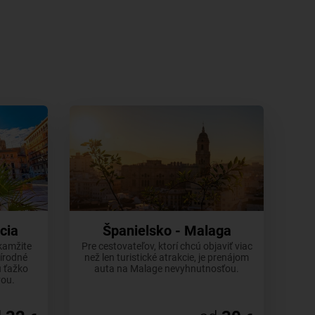
cia
Španielsko - Malaga
kamžite
Pre cestovateľov, ktorí chcú objaviť viac
rírodné
než len turistické atrakcie, je prenájom
ú ťažko
auta na Malage nevyhnutnosťou.
vou.