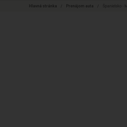
Skip
Hlavná stránka
/
Prenájom auta
/
Španielsko - 
to
main
content