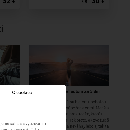
d
32
od
30
€
€
i
 si auto a
Ako prejsť Izrael autom za 5 dní
O cookies
Izrael je krajina s veľkou históriu, bohatou
sobom ako
kultúrou a mnohými náboženstvami. Menšia
bádané
krajina s púšťami a prostredím, ktoré ti
 miesta.
zaručene vezme dych. Tak preto, ak zvažuješ
bujeme súhlas s využívaním
návštevu tohto miesta neváhaj, lebo aj tak ťa
 žiadny záväzok. Toto