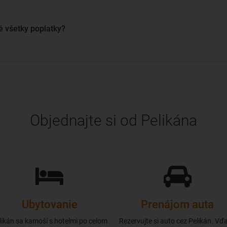
é všetky poplatky?
Objednajte si od Pelikána
Ubytovanie
Prenájom auta
likán sa kamoší s hotelmi po celom
Rezervujte si auto cez Pelikán. Vď