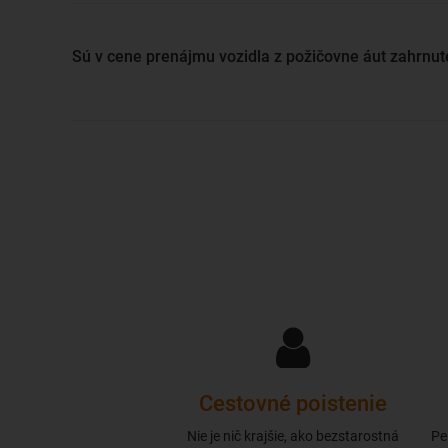
Sú v cene prenájmu vozidla z požičovne áut zahrnut
Cestovné poistenie
Nie je nič krajšie, ako bezstarostná
Pe