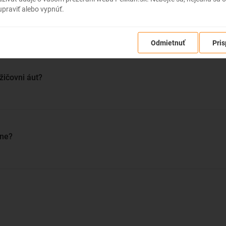
ovať auto z pohodlia domova a
praviť alebo vypnúť.
 vďaka tomu celú destináciu do
FAQ autopožičovne
posledného kútika.
Odmietnuť
Pris
žičovni áut?
vne?