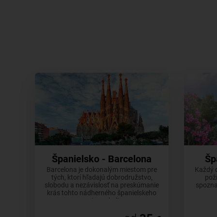
Španielsko - Barcelona
Šp
Barcelona je dokonalým miestom pre
Každý d
tých, ktorí hľadajú dobrodružstvo,
poži
slobodu a nezávislosť na preskúmanie
spoznaj
krás tohto nádherného španielskeho
mesta a okolia.