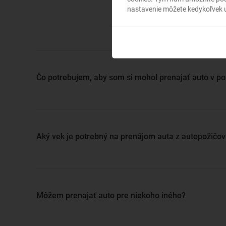
rezerv
nastavenie môžete kedykoľvek u
prebádať
Čo potrebujem, aby som si mohol prenajať auto v po
Aký vek je potrebný na prenájom auta z autopožičo
Môžem prenajať auto pre niekoho iného?