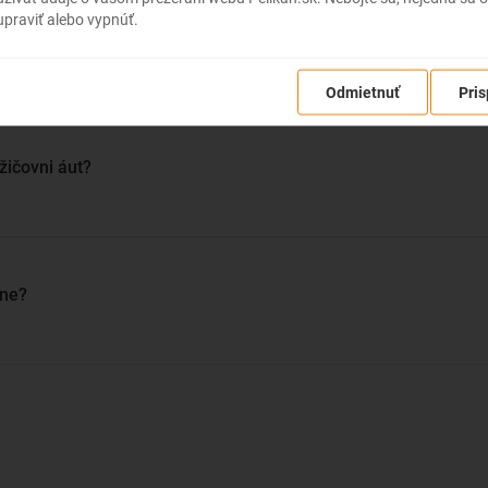
ovať auto z pohodlia domova a
praviť alebo vypnúť.
 vďaka tomu celú destináciu do
FAQ autopožičovne
posledného kútika.
Odmietnuť
Pris
žičovni áut?
vne?