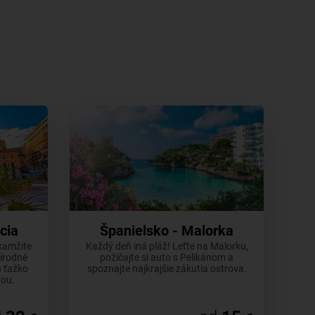
cia
Španielsko - Malorka
kamžite
Každý deň iná pláž! Leťte na Malorku,
rírodné
požičajte si auto s Pelikánom a
ú ťažko
spoznajte najkrajšie zákutia ostrova.
vou.