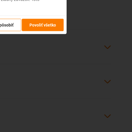
tento blog presvedčí o kúpe leteniek.
pôsobiť
Povoliť všetko