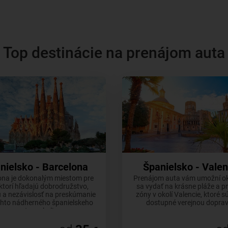
Top destinácie na prenájom auta
nielsko - Barcelona
Španielsko - Valen
ona je dokonalým miestom pre
Prenájom auta vám umožní o
 ktorí hľadajú dobrodružstvo,
sa vydať na krásne pláže a p
 a nezávislosť na preskúmanie
zóny v okolí Valencie, ktoré s
ohto nádherného španielskeho
dostupné verejnou dopra
mesta a okolia.