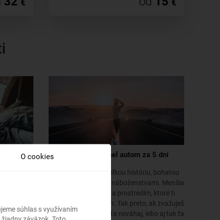
d
32
od
15
€
€
i
 si auto a
Ako prejsť Izrael autom za 5 dní
O cookies
Izrael je krajina s veľkou históriu, bohatou
sobom ako
kultúrou a mnohými náboženstvami. Menšia
bádané
krajina s púšťami a prostredím, ktoré ti
 miesta.
zaručene vezme dych. Tak preto, ak zvažuješ
bujeme súhlas s využívaním
návštevu tohto miesta neváhaj, lebo aj tak ťa
 žiadny záväzok. Toto