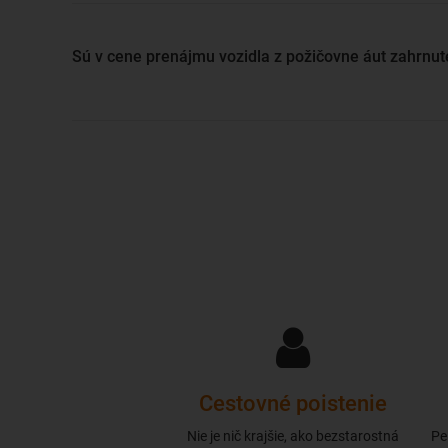
Sú v cene prenájmu vozidla z požičovne áut zahrnut
Cestovné poistenie
Nie je nič krajšie, ako bezstarostná
Pe