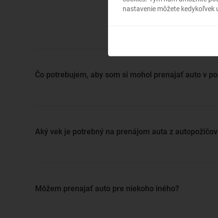
rezerv
nastavenie môžete kedykoľvek u
prebádať
Čo potrebujem, aby som si mohol prenajať auto v po
Aký vek je potrebný na prenájom auta z autopožičo
Môžem prenajať auto pre niekoho iného?