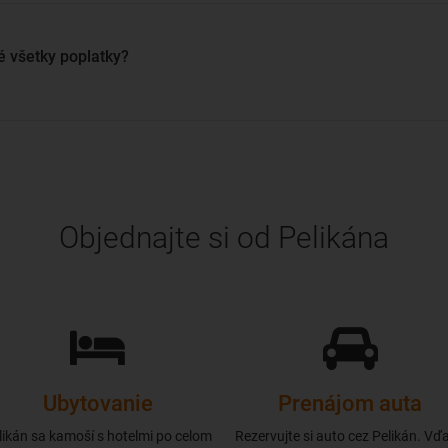
é všetky poplatky?
Objednajte si od Pelikána
Ubytovanie
Prenájom auta
likán sa kamoší s hotelmi po celom
Rezervujte si auto cez Pelikán. Vď