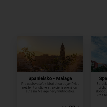
Španielsko - Malaga
Špa
Pre cestovateľov, ktorí chcú objaviť viac
Barcel
než len turistické atrakcie, je prenájom
tých,
auta na Malage nevyhnutnosťou.
slobodu
krás t