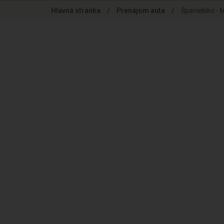
Skip
Hlavná stránka
/
Prenájom auta
/
Španielsko - 
to
main
content