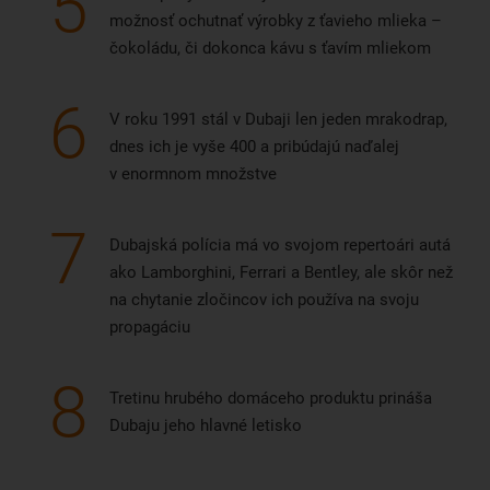
5
možnosť ochutnať výrobky z ťavieho mlieka –
čokoládu, či dokonca kávu s ťavím mliekom
6
V roku 1991 stál v Dubaji len jeden mrakodrap,
dnes ich je vyše 400 a pribúdajú naďalej
v enormnom množstve
7
Dubajská polícia má vo svojom repertoári autá
ako Lamborghini, Ferrari a Bentley, ale skôr než
na chytanie zločincov ich používa na svoju
propagáciu
8
Tretinu hrubého domáceho produktu prináša
Dubaju jeho hlavné letisko