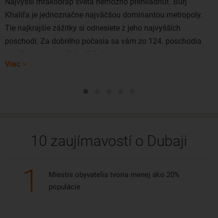
Najvyšší mrakodrap sveta nemožno prehliadnuť. Burj
Khalifa je jednoznačne najväčšou dominantou metropoly.
Tie najkrajšie zážitky si odnesiete z jeho najvyšších
poschodí. Za dobrého počasia sa vám zo 124. poschodia
ponúkne neuveriteľný výhľad.
Viac
10 zaujímavostí o Dubaji
1
Miestni obyvatelia tvoria menej ako 20%
populácie