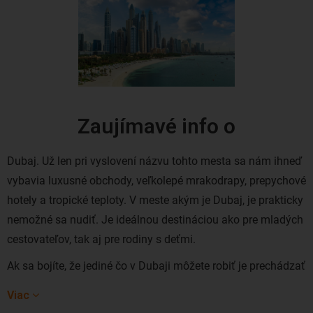
Zaujímavé info o
Dubaj. Už len pri vyslovení názvu tohto mesta sa nám ihneď
vybavia luxusné obchody, veľkolepé mrakodrapy, prepychové
hotely a tropické teploty. V meste akým je Dubaj, je prakticky
nemožné sa nudiť. Je ideálnou destináciou ako pre mladých
cestovateľov, tak aj pre rodiny s deťmi.
Ak sa bojíte, že jediné čo v Dubaji môžete robiť je prechádzať
sa v tieni výškových budov, ste na omyle. Vyberte sa na
Viac
nádhernú pláž Jumeirah alebo si zalyžujte na zasneženom