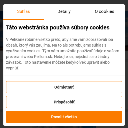
Skip
Hlavná stránka
/
Dubaj
to
Súhlas
Detaily
O cookies
main
content
Lacné letenky
Dubaj
Táto webstránka používa súbory cookies
V Pelikáne robíme všetko preto, aby sme vám zobrazovali iba
obsah, ktorý vás zaujíma. Na to ale potrebujeme súhlas s
využívaním cookies. Tým nám umožníte používať údaje o vašom
prezeraní webu Pelikan.sk. Nebojte sa, nejedná sa o žiadny
záväzok. Toto nastavenie môžete kedykoľvek upraviť alebo
vypnúť.
Akciové letenky
Odmietnuť
Prispôsobiť
Povoliť všetko