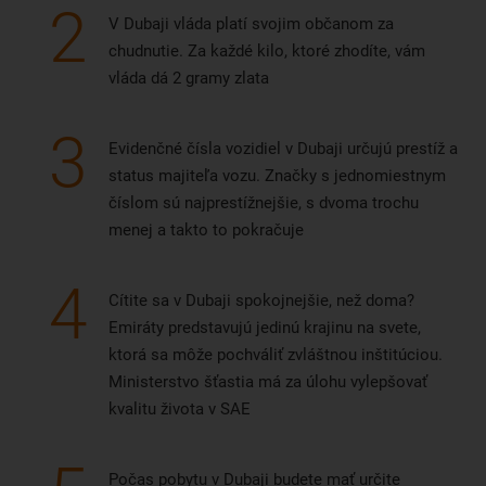
2
V Dubaji vláda platí svojim občanom za
chudnutie. Za každé kilo, ktoré zhodíte, vám
vláda dá 2 gramy zlata
3
Evidenčné čísla vozidiel v Dubaji určujú prestíž a
status majiteľa vozu. Značky s jednomiestnym
číslom sú najprestížnejšie, s dvoma trochu
menej a takto to pokračuje
4
Cítite sa v Dubaji spokojnejšie, než doma?
Emiráty predstavujú jedinú krajinu na svete,
ktorá sa môže pochváliť zvláštnou inštitúciou.
Ministerstvo šťastia má za úlohu vylepšovať
kvalitu života v SAE
Počas pobytu v Dubaji budete mať určite