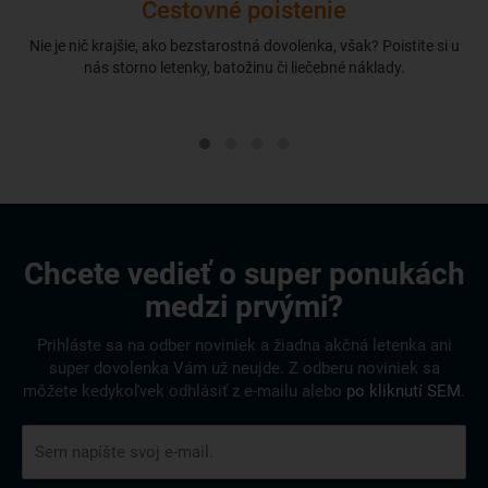
Cestovné poistenie
Nie je nič krajšie, ako bezstarostná dovolenka, však? Poistite si u
nás storno letenky, batožinu či liečebné náklady.
Chcete vedieť o super ponukách
medzi prvými?
Prihláste sa na odber noviniek a žiadna akčná letenka ani
super dovolenka Vám už neujde. Z odberu noviniek sa
môžete kedykoľvek odhlásiť z e-mailu alebo
po kliknutí SEM
.