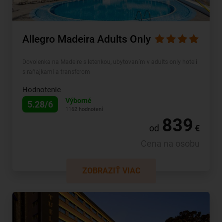
Allegro Madeira Adults Only
Dovolenka na Madeire s letenkou, ubytovaním v adults only hoteli
s raňajkami a transferom
Hodnotenie
Výborné
5.28/6
1162 hodnotení
839
od
€
Cena na osobu
ZOBRAZIŤ VIAC