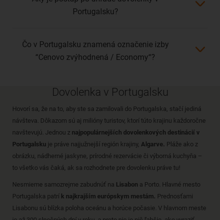
Portugalsku?
Čo v Portugalsku znamená označenie izby
“Cenovo zvýhodnená / Economy“?
Dovolenka v Portugalsku
Hovorí sa, že na to, aby ste sa zamilovali do Portugalska, stačí jediná
návšteva. Dôkazom sú aj milióny turistov, ktorí túto krajinu každoročne
navštevujú. Jednou z
najpopulárnejších dovolenkových destinácií v
Portugalsku
je práve najjužnejší región krajiny,
Algarve.
Pláže ako z
obrázku, nádherné jaskyne, prírodné rezervácie či výborná kuchyňa –
to všetko vás čaká, ak sa rozhodnete pre dovolenku práve tu!
Nesmieme samozrejme zabudnúť na
Lisabon
a Porto.
Hlavné mesto
Portugalska
patrí
k najkrajším európskym mestám.
Prednosťami
Lisabonu sú blízka poloha oceánu a horúce počasie. V hlavnom meste
je až 300 slnečných dní v roku, a preto nie je nič ľahšie, ako vyraziť