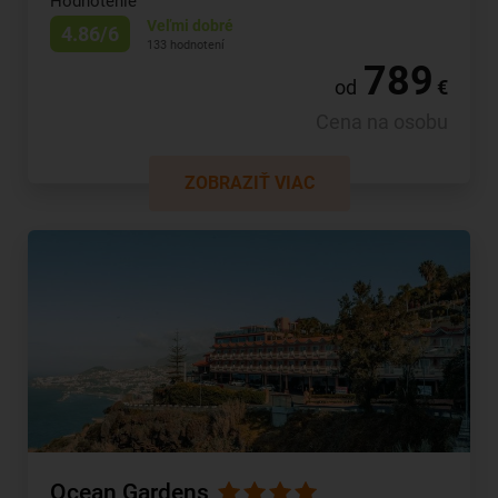
Hodnotenie
Veľmi dobré
4.86/6
133 hodnotení
789
od
€
Cena na osobu
ZOBRAZIŤ VIAC
Ocean Gardens