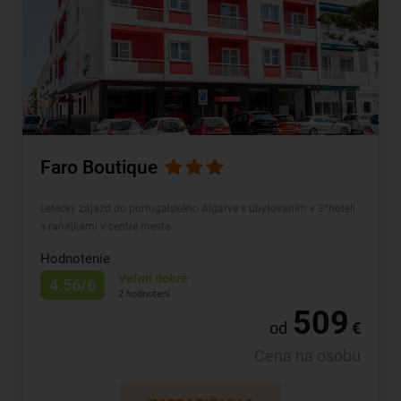
Faro Boutique
Letecký zájazd do portugalského Algarve s ubytovaním v 3*hoteli
s raňajkami v centre mesta
Hodnotenie
Veľmi dobré
4.56/6
2 hodnotení
509
od
€
Cena na osobu