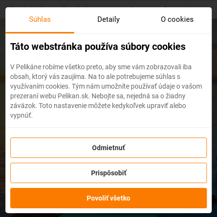
Skip
Hlavná stránka
/
Dovolenky pri mori
/
Dovolenka v Portugalsku
to
Súhlas
Detaily
O cookies
main
content
Táto webstránka používa súbory cookies
First minute dovolenka v
V Pelikáne robíme všetko preto, aby sme vám zobrazovali iba
obsah, ktorý vás zaujíma. Na to ale potrebujeme súhlas s
Portugalsku 2026
využívaním cookies. Tým nám umožníte používať údaje o vašom
prezeraní webu Pelikan.sk. Nebojte sa, nejedná sa o žiadny
záväzok. Toto nastavenie môžete kedykoľvek upraviť alebo
vypnúť.
Odmietnuť
dní
Prispôsobiť
Povoliť všetko