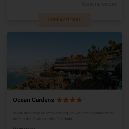
Cena na osobu
ZOBRAZIŤ VIAC
Ocean Gardens
Skvelá dovolenka na ostrove večnej jari v 4* hoteli s výhľadom na
oceán a len kúsok od centra Funchalu.