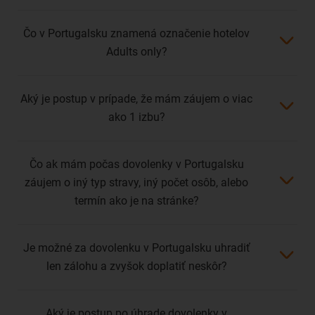
Čo v Portugalsku znamená označenie hotelov
Adults only?
Aký je postup v prípade, že mám záujem o viac
ako 1 izbu?
Čo ak mám počas dovolenky v Portugalsku
záujem o iný typ stravy, iný počet osôb, alebo
termín ako je na stránke?
Je možné za dovolenku v Portugalsku uhradiť
len zálohu a zvyšok doplatiť neskôr?
Aký je postup po úhrade dovolenky v