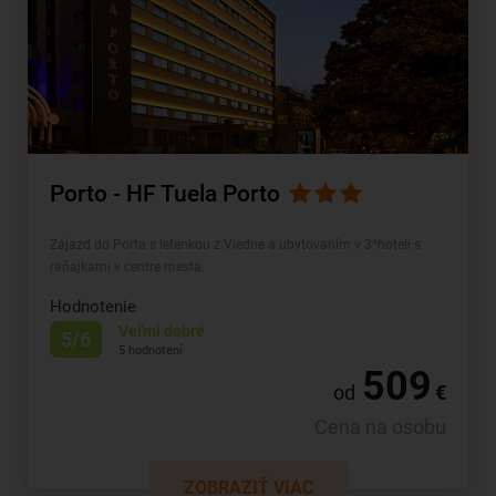
Porto - HF Tuela Porto
Zájazd do Porta s letenkou z Viedne a ubytovaním v 3*hoteli s
raňajkami v centre mesta.
Hodnotenie
Veľmi dobré
5/6
5 hodnotení
509
od
€
Cena na osobu
ZOBRAZIŤ VIAC