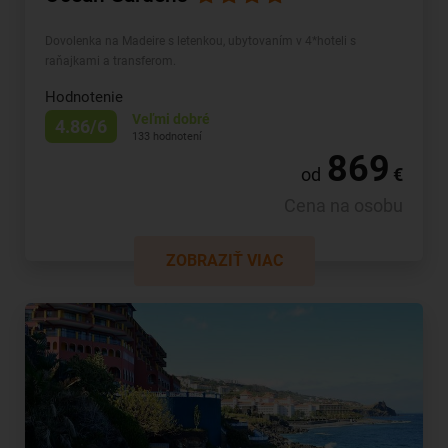
Dovolenka na Madeire s letenkou, ubytovaním v 4*hoteli s
raňajkami a transferom.
Hodnotenie
Veľmi dobré
4.86/6
133 hodnotení
869
od
€
Cena na osobu
ZOBRAZIŤ VIAC