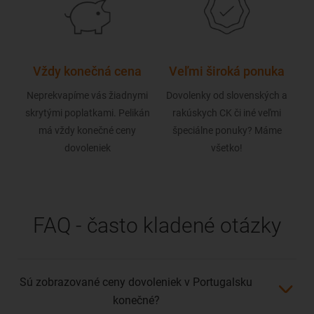
ť?
Vždy konečná cena
Veľmi široká ponuka
N
i vám
Neprekvapíme vás žiadnymi
Dovolenky od slovenských a
Naši
skrytými poplatkami. Pelikán
rakúskych CK či iné veľmi
i
má vždy konečné ceny
špeciálne ponuky? Máme
dovoleniek
všetko!
FAQ - často kladené otázky
Sú zobrazované ceny dovoleniek v Portugalsku
konečné?