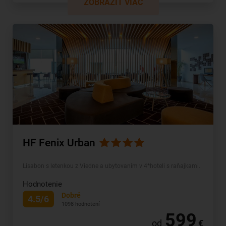
ZOBRAZIŤ VIAC
HF Fenix Urban
Lisabon s letenkou z Viedne a ubytovaním v 4*hoteli s raňajkami.
Hodnotenie
Dobré
4.5/6
1098 hodnotení
599
od
€