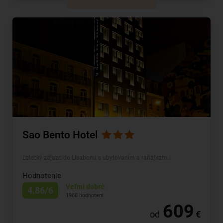
Sao Bento Hotel
Letecký zájazd do Lisabonu s ubytovaním a raňajkami.
Hodnotenie
Veľmi dobré
4.86/6
1960 hodnotení
609
od
€