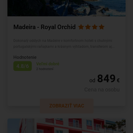
Madeira - Royal Orchid
Dokonalý oddych na Madeire v komfortnom hoteli s chutnými
portugalskými raňajkami a krásnym výhľadom, transferom aj...
Hodnotenie
Veľmi dobré
4.8/6
2 hodnotení
849
od
€
Cena na osobu
ZOBRAZIŤ VIAC