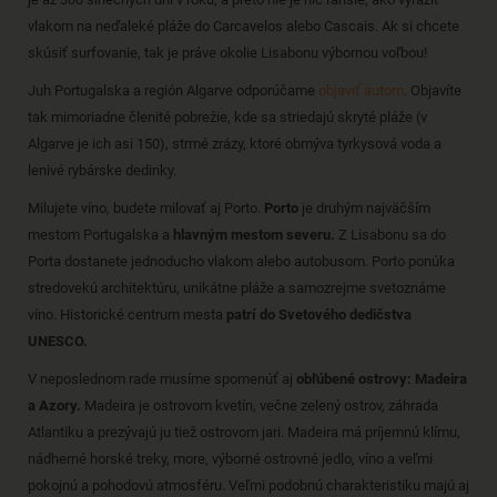
vlakom na neďaleké pláže do Carcavelos alebo Cascais. Ak si chcete
skúsiť surfovanie, tak je práve okolie Lisabonu výbornou voľbou!
Juh Portugalska a región Algarve odporúčame
objaviť autom
. Objavíte
tak mimoriadne členité pobrežie, kde sa striedajú skryté pláže (v
Algarve je ich asi 150), strmé zrázy, ktoré obmýva tyrkysová voda a
lenivé rybárske dedinky.
Milujete víno, budete milovať aj Porto.
Porto
je druhým najväčším
mestom Portugalska a
hlavným mestom severu.
Z Lisabonu sa do
Porta dostanete jednoducho vlakom alebo autobusom. Porto ponúka
stredovekú architektúru, unikátne pláže a samozrejme svetoznáme
víno. Historické centrum mesta
patrí do Svetového dedičstva
UNESCO.
V neposlednom rade musíme spomenúť aj
obľúbené ostrovy:
Madeira
a Azory.
Madeira je ostrovom kvetín, večne zelený ostrov, záhrada
Atlantiku a prezývajú ju tiež ostrovom jari. Madeira má príjemnú klímu,
nádherné horské treky, more, výborné ostrovné jedlo, víno a veľmi
pokojnú a pohodovú atmosféru. Veľmi podobnú charakteristiku majú aj