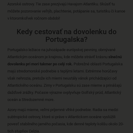
Azorské ostrovy. Tie zase prezývajú Havajom Atlantiku. Skúsiť tu
môžete pozorovanie veľrýb, plachtenie, potápanie sa, turistiku či kanoe
v ktoromkoľvek ročnom období!
Kedy cestovať na dovolenku do
Portugalska?
Portugalsko ležiace na juhozápade európskej pevniny, obmývané
Atlantickým oceánom je krajinou, kde môžete stráviť krásnu
slnečnú
dovolenku pri mori takmer po celý rok.
Pobrežné oblasti Portugalska
majú stredomorské podnebie s teplými letami. Extrémne horúčavy
však nehrozia, pretože ich mierni neustály vánok prichádzajúci od
Atlantického oceánu. Zimy v Portugalsku sú zase mierne a prinášajú
dažďové zrážky. Počasie výrazne ovplyvňuje Golfský prúd, Atlantický
oceán a Stredozemné more.
Azory majú mierne, veľmi príjemné vlhké podnebie. Radia sa medzi
subtropické ostrovy, ktoré si práve v Atlantickom oceáne vyslúžili
povesť stabilného jarného počasia, kde denné teploty kolíšu okolo 20-
tich stupňov Celzia.