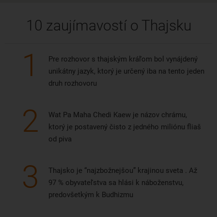
10 zaujímavostí o Thajsku
1
Pre rozhovor s thajským kráľom bol vynájdený
unikátny jazyk, ktorý je určený iba na tento jeden
druh rozhovoru
2
Wat Pa Maha Chedi Kaew je názov chrámu,
ktorý je postavený čisto z jedného miliónu fliaš
od piva
3
Thajsko je “najzbožnejšou” krajinou sveta . Až
97 % obyvateľstva sa hlási k náboženstvu,
predovšetkým k Budhizmu