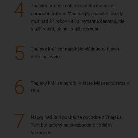
4
Thajská armáda naberá svojich členov aj
pomocou lotérie. Musí sa jej zúčastniť každý
muž nad 21 rokov - ak si vytiahne červenú, ide
slúžiť vlasti, ak nie, slúžiť nemusí
5
Thajský kráľ bol najdlhšie vládnúcou hlavou
štátu na svete
6
Thajský kráľ sa narodil v štáte Massachusetts v
USA
7
Nápoj Red Bull pochádza pôvodne z Thajska.
Tam bol určený na povzbudenie vodičov
kamiónov