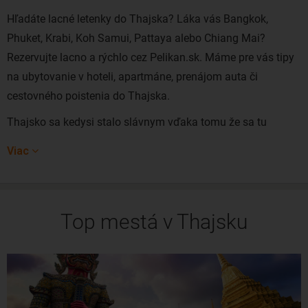
Hľadáte lacné letenky do Thajska? Láka vás Bangkok,
Phuket, Krabi, Koh Samui, Pattaya alebo Chiang Mai?
Rezervujte lacno a rýchlo cez Pelikan.sk. Máme pre vás tipy
na ubytovanie v hoteli, apartmáne, prenájom auta či
cestovného poistenia do Thajska.
Thajsko sa kedysi stalo slávnym vďaka tomu že sa tu
natáčal známy film Pláž, v hlavnej úlohe s mladým
Viac
Leonardom Di Capriom. Thajsko dnes už ročne navštívia
milióny turistov z celého sveta, ktorých lákajú krásne
piesočnaté pláže s palmami, exotické vnútrozemie, špičkové
Top mestá v Thajsku
rezorty, ale aj dobrodružstvo na každom kroku.
Ak do Thajska prilietate z Európy, vaše prvé kroky
pravdepodobne povedú do hlavného mesta Bangkoku. Toto
vždy živé veľkomesto vás pohltí svojou inakosťou oproti
európskym mestám. Nie náhodou sa ale Bangkok nazýva aj