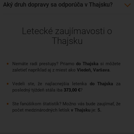
Aký druh dopravy sa odporúča v Thajsku?
Letecké zaujímavosti o
Thajsku
Nemáte radi prestupy? Priamo
do Thajska
si môžete
zaletieť napríklad aj z miest ako
Viedeň, Varšava
.
Vedeli ste, že najlacnejšia letenka
do Thajska
za
posledný týždeň stála iba
?
373,00 €
Ste fanúšikom štatistík? Možno vás bude zaujímať, že
počet medzinárodných letísk
v Thajsku
je:
5.