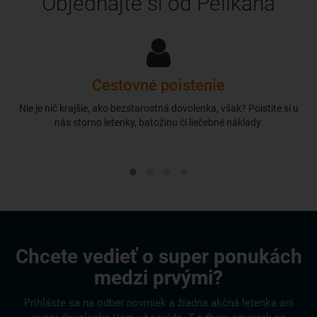
Objednajte si od Pelikána
Cestovné poistenie
Nie je nič krajšie, ako bezstarostná dovolenka, však? Poistite si u
nás storno letenky, batožinu či liečebné náklady.
Chcete vedieť o super ponukách
medzi prvými?
Prihláste sa na odber noviniek a žiadna akčná letenka ani