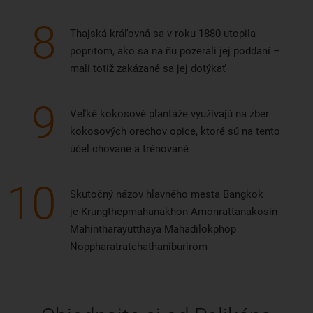
8
Thajská kráľovná sa v roku 1880 utopila
popritom, ako sa na ňu pozerali jej poddaní –
mali totiž zakázané sa jej dotýkať
9
Veľké kokosové plantáže využívajú na zber
kokosových orechov opice, ktoré sú na tento
účel chované a trénované
10
Skutočný názov hlavného mesta Bangkok
je Krungthepmahanakhon Amonrattanakosin
Mahintharayutthaya Mahadilokphop
Noppharatratchathaniburirom