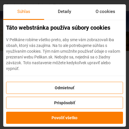
Skip
Hlavná stránka
/
Ázia
/
Thajsko
to
Súhlas
Detaily
O cookies
main
content
Lacné letenky
Thajsko
Táto webstránka používa súbory cookies
V Pelikáne robíme všetko preto, aby sme vám zobrazovali iba
obsah, ktorý vás zaujíma. Na to ale potrebujeme súhlas s
využívaním cookies. Tým nám umožníte používať údaje o vašom
prezeraní webu Pelikan.sk. Nebojte sa, nejedná sa o žiadny
Thajsko - Flexibilné letenky
záväzok. Toto nastavenie môžete kedykoľvek upraviť alebo
vypnúť.
So službou
zmena z akéhokoľvek dôvodu
môžete zmeniť
Odmietnuť
prvky rezervácie ako
dátum, destináciu
alebo aj
cestujúcich
z
letenky do 3 dní pred odletom
bez udania dôvodu!
Po
Prispôsobiť
zakúpení služby získate na zmenu údajov na letenke k
dispozícii
kredit vo výške až 80% ceny z rezervácie.
Službu si
môžete zakúpiť priamo pri procese rezervácie letenky.
Povoliť všetko