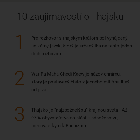
10 zaujímavostí o Thajsku
1
Pre rozhovor s thajským kráľom bol vynájdený
unikátny jazyk, ktorý je určený iba na tento jeden
druh rozhovoru
2
Wat Pa Maha Chedi Kaew je názov chrámu,
ktorý je postavený čisto z jedného miliónu fliaš
od piva
3
Thajsko je “najzbožnejšou” krajinou sveta . Až
97 % obyvateľstva sa hlási k náboženstvu,
predovšetkým k Budhizmu