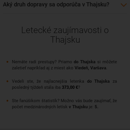
Aký druh dopravy sa odporúča v Thajsku?
Letecké zaujímavosti o
Thajsku
Nemáte radi prestupy? Priamo
do Thajska
si môžete
zaletieť napríklad aj z miest ako
Viedeň, Varšava
.
Vedeli ste, že najlacnejšia letenka
do Thajska
za
posledný týždeň stála iba
?
373,00 €
Ste fanúšikom štatistík? Možno vás bude zaujímať, že
počet medzinárodných letísk
v Thajsku
je:
5.