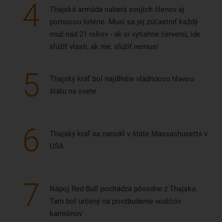
4
Thajská armáda naberá svojich členov aj
pomocou lotérie. Musí sa jej zúčastniť každý
muž nad 21 rokov - ak si vytiahne červenú, ide
slúžiť vlasti, ak nie, slúžiť nemusí
5
Thajský kráľ bol najdlhšie vládnúcou hlavou
štátu na svete
6
Thajský kráľ sa narodil v štáte Massachusetts v
USA
7
Nápoj Red Bull pochádza pôvodne z Thajska.
Tam bol určený na povzbudenie vodičov
kamiónov