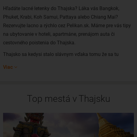
Hľadáte lacné letenky do Thajska? Láka vás Bangkok,
Phuket, Krabi, Koh Samui, Pattaya alebo Chiang Mai?
Rezervujte lacno a rýchlo cez Pelikan.sk. Máme pre vás tipy
na ubytovanie v hoteli, apartmáne, prenájom auta či
cestovného poistenia do Thajska.
Thajsko sa kedysi stalo slávnym vďaka tomu že sa tu
natáčal známy film Pláž, v hlavnej úlohe s mladým
Viac
Leonardom Di Capriom. Thajsko dnes už ročne navštívia
milióny turistov z celého sveta, ktorých lákajú krásne
piesočnaté pláže s palmami, exotické vnútrozemie, špičkové
Top mestá v Thajsku
rezorty, ale aj dobrodružstvo na každom kroku.
Ak do Thajska prilietate z Európy, vaše prvé kroky
pravdepodobne povedú do hlavného mesta Bangkoku. Toto
vždy živé veľkomesto vás pohltí svojou inakosťou oproti
európskym mestám. Nie náhodou sa ale Bangkok nazýva aj