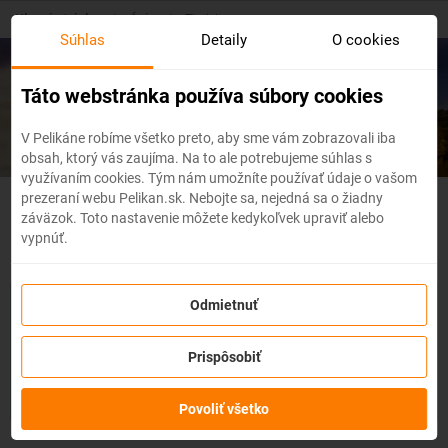
Skip
Hlavná stránka
/
Ázia
/
Thajsko
to
Súhlas
Detaily
O cookies
main
content
Lacné letenky
Thajsko
Táto webstránka používa súbory cookies
V Pelikáne robíme všetko preto, aby sme vám zobrazovali iba
obsah, ktorý vás zaujíma. Na to ale potrebujeme súhlas s
využívaním cookies. Tým nám umožníte používať údaje o vašom
prezeraní webu Pelikan.sk. Nebojte sa, nejedná sa o žiadny
Thajsko - Flexibilné letenky
záväzok. Toto nastavenie môžete kedykoľvek upraviť alebo
vypnúť.
So službou
zmena z akéhokoľvek dôvodu
môžete zmeniť
Odmietnuť
prvky rezervácie ako
dátum, destináciu
alebo aj
cestujúcich
z
letenky do 3 dní pred odletom
bez udania dôvodu!
Po
Prispôsobiť
zakúpení služby získate na zmenu údajov na letenke k
dispozícii
kredit vo výške až 80% ceny z rezervácie.
Službu si
môžete zakúpiť priamo pri procese rezervácie letenky.
Povoliť všetko