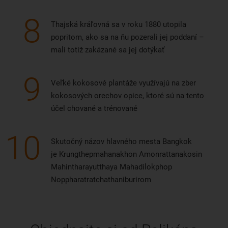
8
Thajská kráľovná sa v roku 1880 utopila
popritom, ako sa na ňu pozerali jej poddaní –
mali totiž zakázané sa jej dotýkať
9
Veľké kokosové plantáže využívajú na zber
kokosových orechov opice, ktoré sú na tento
účel chované a trénované
10
Skutočný názov hlavného mesta Bangkok
je Krungthepmahanakhon Amonrattanakosin
Mahintharayutthaya Mahadilokphop
Noppharatratchathaniburirom