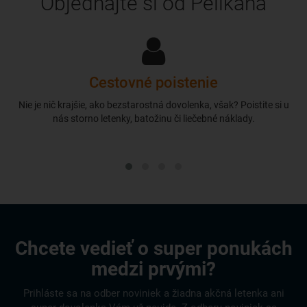
Objednajte si od Pelikána
Cestovné poistenie
Nie je nič krajšie, ako bezstarostná dovolenka, však? Poistite si u
nás storno letenky, batožinu či liečebné náklady.
Chcete vedieť o super ponukách
medzi prvými?
Prihláste sa na odber noviniek a žiadna akčná letenka ani