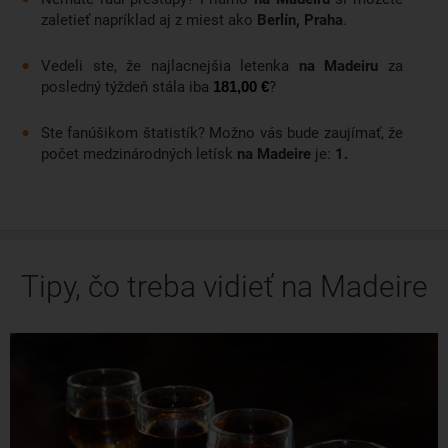
zaletieť napríklad aj z miest ako
Berlín, Praha
.
výletov na tomto kúzelnom ostrove.
Vedeli ste, že najlacnejšia letenka
na Madeiru
za
posledný týždeň stála iba
?
181,00 €
Ste fanúšikom štatistík? Možno vás bude zaujímať, že
počet medzinárodných letísk
na Madeire
je:
1.
Tipy, čo treba vidieť na Madeire