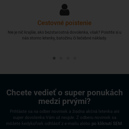
Cestovné poistenie
Nie je nič krajšie, ako bezstarostná dovolenka, však? Poistite si u
nás storno letenky, batožinu či liečebné náklady.
Chcete vedieť o super ponukách
medzi prvými?
Prihláste sa na odber noviniek a žiadna akčná letenka ani
super dovolenka Vám už neujde. Z odberu noviniek sa
môžete kedykoľvek odhlásiť z e-mailu alebo
po kliknutí SEM
.