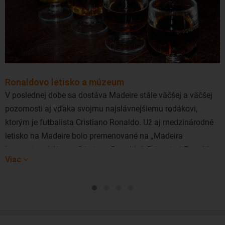
Ronaldovo letisko a múzeum
V poslednej dobe sa dostáva Madeire stále väčšej a väčšej
pozornosti aj vďaka svojmu najslávnejšiemu rodákovi,
ktorým je futbalista Cristiano Ronaldo. Už aj medzinárodné
letisko na Madeire bolo premenované na „Madeira
International Airport Cristiano Ronaldo“. Priaznivci Ronalda
Viac
môžu vyraziť aj do jeho vlastného múzea CR7, ktoré sa
nachádza na konci promenády v centre hlavného mesta
Funchalu.