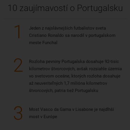
10 zaujímavostí o Portugalsku
1
Jeden z najslávnejších futbalistov sveta
Cristiano Ronaldo sa narodil v portugalskom
meste Funchal
2
Rozloha pevniny Portugalska dosahuje 92-tisíc
kilometrov štvorcových, avšak rozsiahle územia
vo svetovom oceáne, ktorých rozloha dosahuje
až neuveriteľných 1,7 milióna kilometrov
štvorcových, patria tiež Portugalsku
3
Most Vasco da Gama v Lisabone je najdlhší
most v Európe