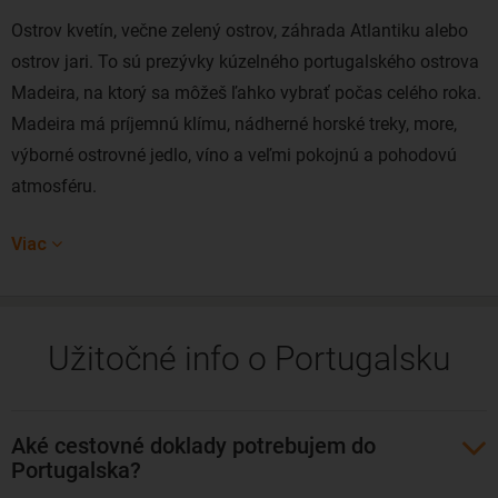
Ostrov kvetín, večne zelený ostrov, záhrada Atlantiku alebo
ostrov jari. To sú prezývky kúzelného portugalského ostrova
Madeira, na ktorý sa môžeš ľahko vybrať počas celého roka.
Madeira má príjemnú klímu, nádherné horské treky, more,
výborné ostrovné jedlo, víno a veľmi pokojnú a pohodovú
atmosféru.
Portugalská kultúra
, pohodová atmosféra či skvelá
Viac
gastronómia sú len začiatok. Táto zelená perla Atlantiku vás
dostane svojou úžasnou prírodou. Domáci sú na ňu veľmi
hákliví – prírodná rezervácia zaberá väčšinu súostrovia. A
Užitočné info o Portugalsku
skutočne sa je na čo tešiť – Madeira vyzerá po celý rok ako
jedna zakvitnutá záhrada a žije tu množstvo motýľov,
netopierov, plazov a hmyzu.
Aké cestovné doklady potrebujem do
Hlavným mestom Madeiry je Funchal. Nájdete tu jedno z
Portugalska?
najkrajších botanických záhrad na svete, ale aj mnoho