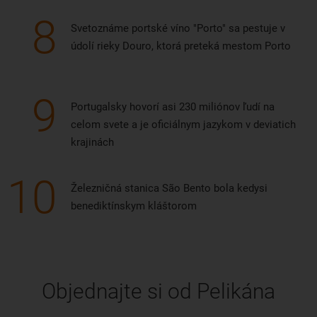
8
Svetoznáme portské víno "Porto" sa pestuje v
údolí rieky Douro, ktorá preteká mestom Porto
9
Portugalsky hovorí asi 230 miliónov ľudí na
celom svete a je oficiálnym jazykom v deviatich
krajinách
10
Železničná stanica São Bento bola kedysi
benediktínskym kláštorom
Objednajte si od Pelikána