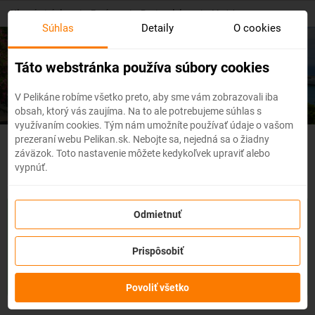
Skip
Hlavná stránka
/
Európa
/
Portugalsko
/
Madeira
to
Súhlas
Detaily
O cookies
main
content
Lacné letenky
Madeira
Táto webstránka používa súbory cookies
V Pelikáne robíme všetko preto, aby sme vám zobrazovali iba
obsah, ktorý vás zaujíma. Na to ale potrebujeme súhlas s
využívaním cookies. Tým nám umožníte používať údaje o vašom
prezeraní webu Pelikan.sk. Nebojte sa, nejedná sa o žiadny
Portugalsko - Flexibilné letenky
záväzok. Toto nastavenie môžete kedykoľvek upraviť alebo
vypnúť.
So službou
zmena z akéhokoľvek dôvodu
môžete zmeniť
Odmietnuť
prvky rezervácie ako
dátum, destináciu
alebo aj
cestujúcich
z
letenky do 3 dní pred odletom
bez udania dôvodu!
Po
Prispôsobiť
zakúpení služby získate na zmenu údajov na letenke k
dispozícii
kredit vo výške až 80% ceny z rezervácie.
Službu si
môžete zakúpiť priamo pri procese rezervácie letenky.
Povoliť všetko