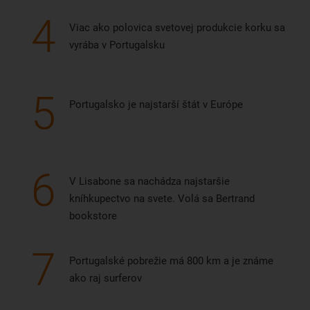
4
Viac ako polovica svetovej produkcie korku sa
vyrába v Portugalsku
5
Portugalsko je najstarší štát v Európe
6
V Lisabone sa nachádza najstaršie
kníhkupectvo na svete. Volá sa Bertrand
bookstore
7
Portugalské pobrežie má 800 km a je známe
ako raj surferov