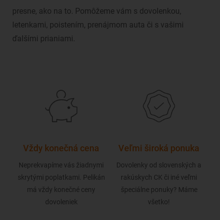
presne, ako na to. Pomôžeme vám s dovolenkou,
letenkami, poistením, prenájmom auta či s vašimi
ďalšími prianiami.
ť?
Vždy konečná cena
Veľmi široká ponuka
N
i vám
Neprekvapíme vás žiadnymi
Dovolenky od slovenských a
Naši
skrytými poplatkami. Pelikán
rakúskych CK či iné veľmi
i
má vždy konečné ceny
špeciálne ponuky? Máme
dovoleniek
všetko!