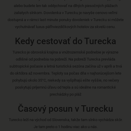
alebo budete len tak oddychovať na dlhých piesočných plážach
zaliatych slnkom. Dovolenka v Turecku je navyše cenovo veľmi
dostupná a v rámci last minute ponuky dovoleniek v Turecku si môžete
vychutnávať luxus päťhviezdičkových hotelov za skvelú cenu.
Kedy cestovať do Turecka
Turecko je obrovská krajina a vnútrozemské podnebie je výrazne
odlišné od podnebia na pobreží. Na pobreží Turecka prevláda
subtropické počasie a letná turistická sezóna začína už v apríli a trvá
do októbra až novembra. Teploty sa počas dňa v najhorúcejšom lete
pohybujú okolo 35°C, niekedy sa vyšplhajú ešte vyššie, no večery
poskytujú príjemnú úľavu od tepla a sú ideálne na romantické
prechádzky po pláž
Časový posun v Turecku
Turecko leží na východ od Slovenska, takže tam slnko vychádza skôr.
Je tam preto o 1 hodinu viac ako u nás.