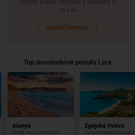
Vyplňte krátky formulár a nájdeme ju
za vás
Vyplniť formulár
Top dovolenkové ponuky Lara
Alanya
Egejská riviéra
Skvelé ceny a nočný život
Čarovné mestečká a pekné