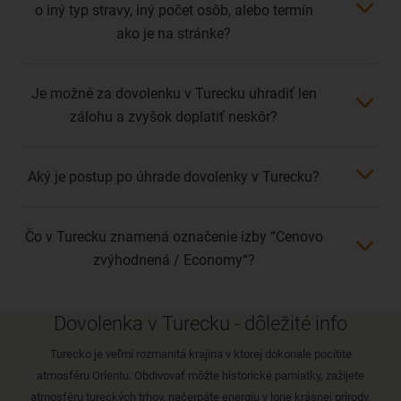
o iný typ stravy, iný počet osôb, alebo termín
ako je na stránke?
Je možné za dovolenku v Turecku uhradiť len
zálohu a zvyšok doplatiť neskôr?
Aký je postup po úhrade dovolenky v Turecku?
Čo v Turecku znamená označenie izby “Cenovo
zvýhodnená / Economy“?
Dovolenka v Turecku - dôležité info
Turecko je veľmi rozmanitá krajina v ktorej dokonale pocítite
atmosféru Orientu. Obdivovať môžte historické pamiatky, zažijete
atmosféru tureckých trhov, načerpáte energiu v lone krásnej prírody,