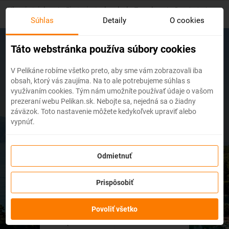
Skip
Hlavná stránka
/
First minute dovolenky Turecko
/
Dovolenka Lara
to
2020
Súhlas
Detaily
O cookies
main
content
Táto webstránka používa súbory cookies
V Pelikáne robíme všetko preto, aby sme vám zobrazovali iba
Dovolenka - Lara 2026
obsah, ktorý vás zaujíma. Na to ale potrebujeme súhlas s
využívaním cookies. Tým nám umožníte používať údaje o vašom
prezeraní webu Pelikan.sk. Nebojte sa, nejedná sa o žiadny
záväzok. Toto nastavenie môžete kedykoľvek upraviť alebo
vypnúť.
Odmietnuť
Prispôsobiť
dní
Povoliť všetko