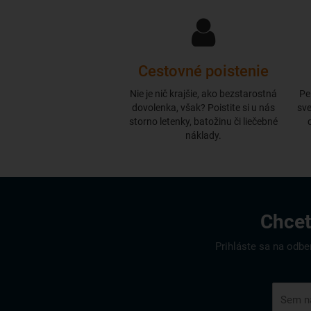
Cestovné poistenie
Nie je nič krajšie, ako bezstarostná
Pe
dovolenka, však? Poistite si u nás
sve
storno letenky, batožinu či liečebné
náklady.
Chcet
Prihláste sa na odbe