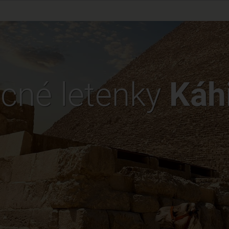
cné letenky
Káh