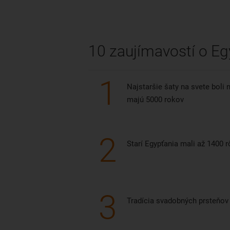
atď
10 zaujímavostí o Eg
1
Najstaršie šaty na svete boli 
majú 5000 rokov
2
Starí Egypťania mali až 1400 
3
Tradícia svadobných prsteňov