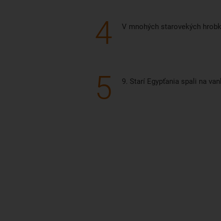
4
V mnohých starovekých hrobká
5
9. Starí Egypťania spali na va