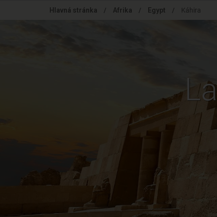
Skip
Hlavná stránka
/
Afrika
/
Egypt
/
Káhira
to
main
content
La