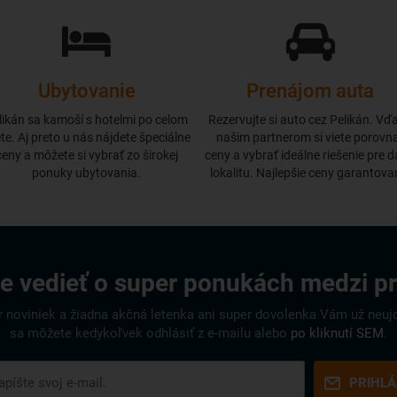
Ubytovanie
Prenájom auta
likán sa kamoší s hotelmi po celom
Rezervujte si auto cez Pelikán. Vď
te. Aj preto u nás nájdete špeciálne
našim partnerom si viete porovn
ceny a môžete si vybrať zo širokej
ceny a vybrať ideálne riešenie pre 
ponuky ubytovania.
lokalitu. Najlepšie ceny garantova
e vedieť o super ponukách medzi p
r noviniek a žiadna akčná letenka ani super dovolenka Vám už neuj
sa môžete kedykoľvek odhlásiť z e-mailu alebo
po kliknutí SEM
.
PRIHLÁ