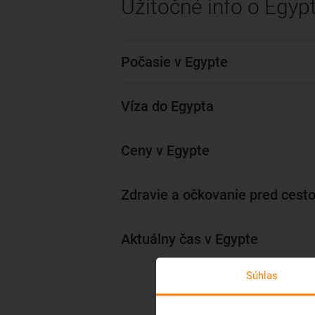
Užitočné info o Egyp
Počasie v Egypte
Víza do Egypta
Ceny v Egypte
Zdravie a očkovanie pred cest
Aktuálny čas v Egypte
Súhlas