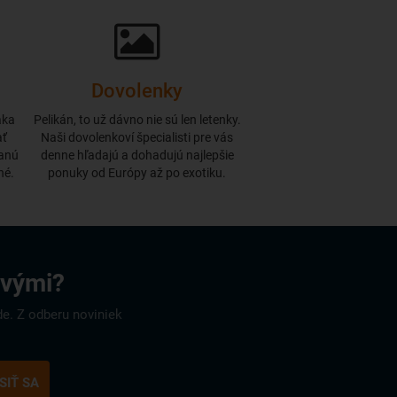
Dovolenky
aka
Pelikán, to už dávno nie sú len letenky.
ať
Naši dovolenkoví špecialisti pre vás
danú
denne hľadajú a dohadujú najlepšie
né.
ponuky od Európy až po exotiku.
rvými?
de. Z odberu noviniek
SIŤ SA