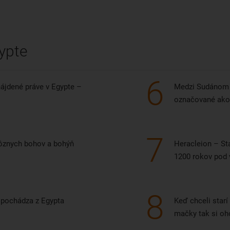
.
ypte
6
nájdené práve v Egypte –
Medzi Sudánom 
označované ako
7
rôznych bohov a bohýň
Heracleion – St
1200 rokov pod
8
 pochádza z Egypta
Keď chceli starí
mačky tak si oho