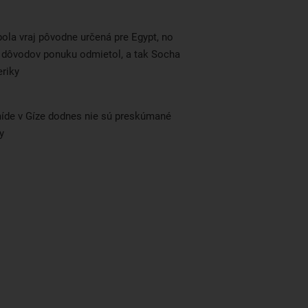
ola vraj pôvodne určená pre Egypt, no
h dôvodov ponuku odmietol, a tak Socha
riky
íde v Gíze dodnes nie sú preskúmané
y