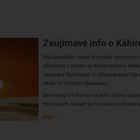
Zaujímavé info o Káhir
Najľudnatejšie mesto afrického kontinentu 
dôležitosti v histórii sa Káhira prezýva Mat
nazývaná Big Mango. V súčasnej dobe žije 
okolo 14 miliónov obyvateľov.
Dovolenka v Káhire je na jednu stranu pra
horúčavám, ale keď sa na mesto zadíváme z 
butiky, luxus a moderné budovy, pýšiace sa 
Viac
do mesta, kde sa stretáva história s mode
s chudobou.