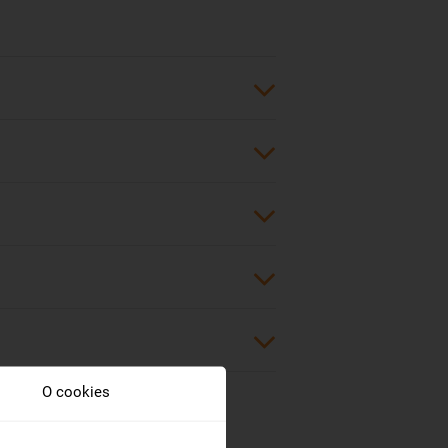
ieky Níl. Ak chcete spoznať najstaršiu
ieky. Na protiľahlom brehu s Káhirou
etoznámé pyramídy. Keď navštívite
. Najznámejšou káhirskou mešitou je
náboženstvo.
iedne
,
Budapešti
i
Prahy
. Priamy let do
Air a trvá približne 3 hodiny. S jedným
sťami ako
Austrian
,
Lufthansa
, SWISS či
ej dovolenke oblasť Hurgada a do
O cookies