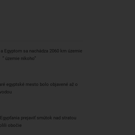
a Egyptom sa nachádza 2060 km územie
 ” územie nikoho”
aré egyptské mesto bolo objavené až o
 vodou
 Egypťania prejaviť smútok nad stratou
lili obočie