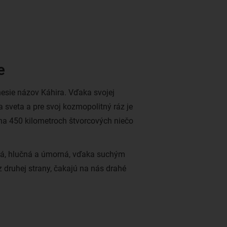
e
nesie názov Káhira. Vďaka svojej
ka sveta a pre svoj kozmopolitný ráz je
na 450 kilometroch štvorcových niečo
šná, hlučná a úmorná, vďaka suchým
druhej strany, čakajú na nás drahé
neobvyklou architektúrou. Vyberte sa
rnou prítomnosťou a prehnané bohatstvo