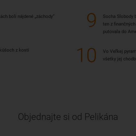
9
ch boli nájdené „záchody“
Socha Slobody b
ten z finančnýc
putovala do Ame
10
nkúšoch z kostí
Vo Veľkej pyram
všetky jej chodb
Objednajte si od Pelikána