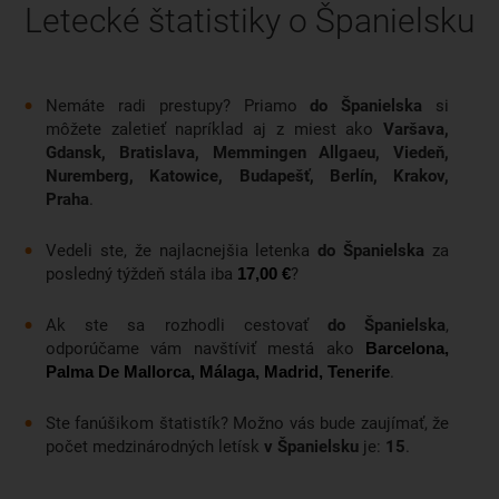
Letecké štatistiky o Španielsku
Nemáte radi prestupy? Priamo
do Španielska
si
môžete zaletieť napríklad aj z miest ako
Varšava,
Gdansk, Bratislava, Memmingen Allgaeu, Viedeň,
Nuremberg, Katowice, Budapešť, Berlín, Krakov,
Praha
.
Vedeli ste, že najlacnejšia letenka
do Španielska
za
posledný týždeň stála iba
?
17,00 €
Ak ste sa rozhodli cestovať
do Španielska
,
odporúčame vám navštíviť mestá ako
Barcelona,
.
Palma De Mallorca, Málaga, Madrid, Tenerife
Ste fanúšikom štatistík? Možno vás bude zaujímať, že
počet medzinárodných letísk
v Španielsku
je:
15
.