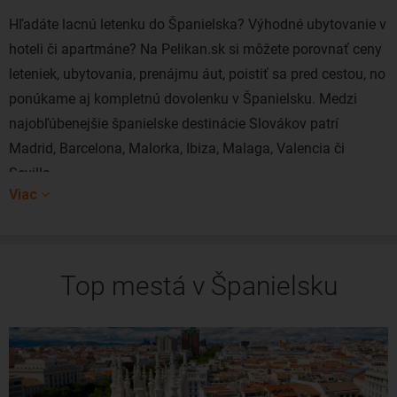
Hľadáte lacnú letenku do Španielska? Výhodné ubytovanie v
hoteli či apartmáne? Na Pelikan.sk si môžete porovnať ceny
leteniek, ubytovania, prenájmu áut, poistiť sa pred cestou, no
ponúkame aj kompletnú dovolenku v Španielsku. Medzi
najobľúbenejšie španielske destinácie Slovákov patrí
Madrid, Barcelona, Malorka, Ibiza, Malaga, Valencia či
Sevilla.
Viac
Španielsko je krajina mnohých tvárí. Známa je hlavne vďaka
krásnym plážam na pobreží Stredozemného mora a na
ostrovoch Malorka a Ibiza, ale medzi najkrajšie miesta by sa
Top mestá v Španielsku
dali hravo zaradiť aj mestá ako Barcelona a Madrid. Ak
túžite po väčšej exotike, určite nevynechajte Kanárske
ostrovy.
Svoje čaro majú aj rybárske dediny na pobreží Atlantického
oceána v Astúrii. Často sú postavené na kopci, ktorý sa