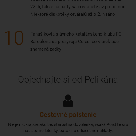
22. h, takže na párty sa dostanete až po polnoci.
Niektoré diskotéky otvárajú až o 2. h ráno
10
Fanúšikovia slávneho katalánskeho klubu FC
Barcelona sa prezývajú Culés, čo v preklade
znamená zadky
Objednajte si od Pelikána
Cestovné poistenie
Nie je nič krajšie, ako bezstarostná dovolenka, však? Poistite si u
nás storno letenky, batožinu či liečebné náklady.