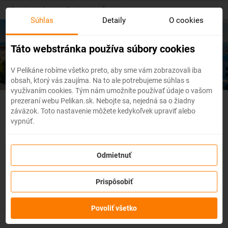
Skip
Hlavná stránka
/
Európa
/
Španielsko
to
Súhlas
Detaily
O cookies
main
content
Lacné letenky
Španielsko
Táto webstránka používa súbory cookies
V Pelikáne robíme všetko preto, aby sme vám zobrazovali iba
obsah, ktorý vás zaujíma. Na to ale potrebujeme súhlas s
využívaním cookies. Tým nám umožníte používať údaje o vašom
prezeraní webu Pelikan.sk. Nebojte sa, nejedná sa o žiadny
Španielsko - Flexibilné letenky
záväzok. Toto nastavenie môžete kedykoľvek upraviť alebo
vypnúť.
So službou
zmena z akéhokoľvek dôvodu
môžete zmeniť
Odmietnuť
prvky rezervácie ako
dátum, destináciu
alebo aj
cestujúcich
z
letenky do 3 dní pred odletom
bez udania dôvodu!
Po
Prispôsobiť
zakúpení služby získate na zmenu údajov na letenke k
dispozícii
kredit vo výške až 80% ceny z rezervácie.
Službu si
môžete zakúpiť priamo pri procese rezervácie letenky.
Povoliť všetko