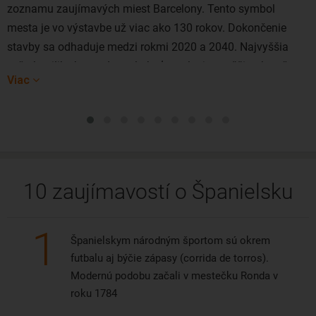
zoznamu zaujímavých miest Barcelony. Tento symbol
mesta je vo výstavbe už viac ako 130 rokov. Dokončenie
stavby sa odhaduje medzi rokmi 2020 a 2040. Najvyššia
veža baziliky by vtedy mala byť o polovicu vyššia ako už
Viac
postavené veže.
10 zaujímavostí o Španielsku
1
Španielskym národným športom sú okrem
futbalu aj býčie zápasy (corrida de torros).
Modernú podobu začali v mestečku Ronda v
roku 1784