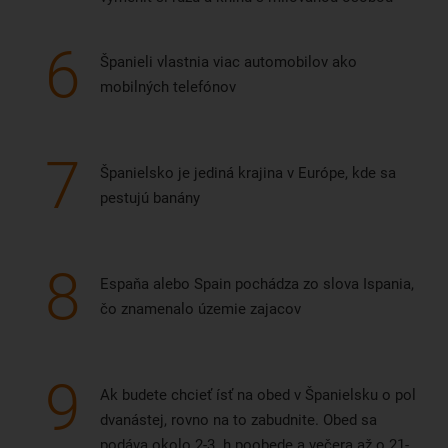
6
Španieli vlastnia viac automobilov ako
mobilných telefónov
7
Španielsko je jediná krajina v Európe, kde sa
pestujú banány
8
Espaňa alebo Spain pochádza zo slova Ispania,
čo znamenalo územie zajacov
9
Ak budete chcieť ísť na obed v Španielsku o pol
dvanástej, rovno na to zabudnite. Obed sa
podáva okolo 2-3. h poobede a večera až o 21-