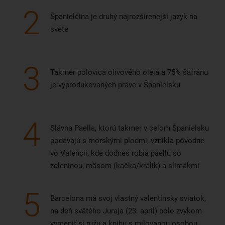
2
Španielčina je druhý najrozšírenejší jazyk na
svete
3
Takmer polovica olivového oleja a 75% šafránu
je vyprodukovaných práve v Španielsku
4
Slávna Paella, ktorú takmer v celom Španielsku
podávajú s morskými plodmi, vznikla pôvodne
vo Valencii, kde dodnes robia paellu so
zeleninou, mäsom (kačka/králik) a slimákmi
5
Barcelona má svoj vlastný valentínsky sviatok,
na deň svätého Juraja (23. apríl) bolo zvykom
vymeniť si ružu a knihu s milovanou osobou