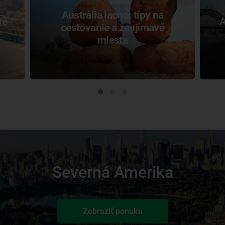
Austrália lacno: tipy na
re
A
cestovanie a zaujímavé
miesta
Severná Amerika
Zobraziť ponuku