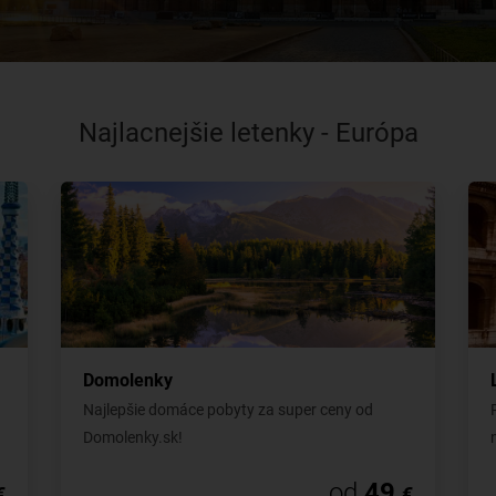
Najlacnejšie letenky - Európa
Domolenky
Najlepšie domáce pobyty za super ceny od
Domolenky.sk!
od
49
€
€