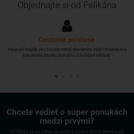
Objednajte si od Pelikána
Cestovné poistenie
Nie je nič krajšie, ako bezstarostná dovolenka, však? Poistite si u
nás storno letenky, batožinu či liečebné náklady.
Chcete vedieť o super ponukách
medzi prvými?
Prihláste sa na odber noviniek a žiadna akčná letenka ani