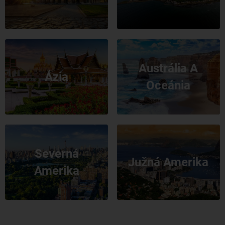
Austrália A
Ázia
Oceánia
Severná
Južná Amerika
Amerika