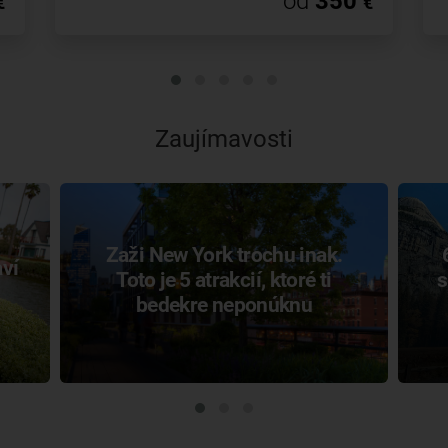
od
350
€
€
Zaujímavosti
Zaži New York trochu inak.
aví
Toto je 5 atrakcií, ktoré ti
s
bedekre neponúknu