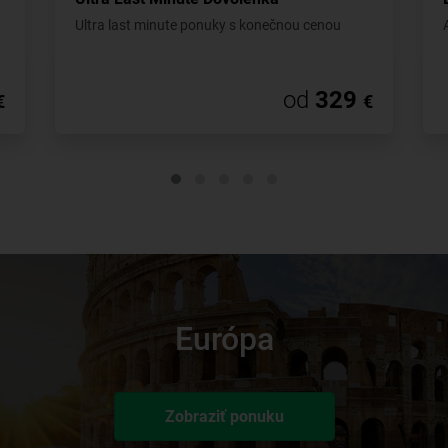
Ultra last minute ponuky s konečnou cenou
od
329
€
€
Európa
Zobraziť ponuku