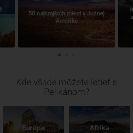
é
K
50 najkrajších miest v Južnej
Amerike
Kde všade môžete letieť s
Pelikánom?
Európa
Afrika