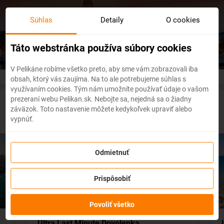
Skip
to
Lacné letenky
do celého sveta
Súhlas
Detaily
O cookies
main
content
Táto webstránka používa súbory cookies
V Pelikáne robíme všetko preto, aby sme vám zobrazovali iba
obsah, ktorý vás zaujíma. Na to ale potrebujeme súhlas s
využívaním cookies. Tým nám umožníte používať údaje o vašom
prezeraní webu Pelikan.sk. Nebojte sa, nejedná sa o žiadny
Naše tipy na ultra last minute dovolenky
záväzok. Toto nastavenie môžete kedykoľvek upraviť alebo
vypnúť.
SKVELÉ CENY
Odmietnuť
Prispôsobiť
Povoliť všetko
Ultra Last Minute Dovolenka