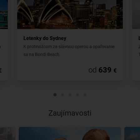
Letenky do Sydney
a
K protinožcom za slávnou operou a opaľovanie
sa na Bondi Beach
od
639
€
€
Zaujímavosti